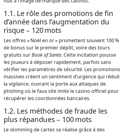
nuit à l’image de marque des casinos.
1.1. Le rôle des promotions de fin
d’année dans l’augmentation du
risque – 120 mots
Les offres « Noël en or » promettent souvent 100 %
de bonus sur le premier dépôt, voire des tours
gratuits sur
Book of Santa
. Cette incitation pousse
les joueurs à déposer rapidement, parfois sans
vérifier les paramètres de sécurité. Les promotions
massives créent un sentiment d’urgence qui réduit
la vigilance, ouvrant la porte aux attaques de
phishing où le faux site imite le casino officiel pour
récupérer les coordonnées bancaires.
1.2. Les méthodes de fraude les
plus répandues – 100 mots
Le skimming de cartes se réalise grâce à des