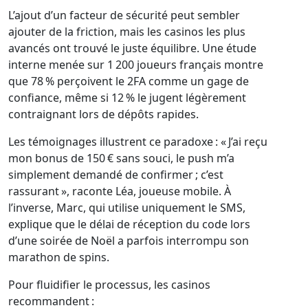
L’ajout d’un facteur de sécurité peut sembler
ajouter de la friction, mais les casinos les plus
avancés ont trouvé le juste équilibre. Une étude
interne menée sur 1 200 joueurs français montre
que 78 % perçoivent le 2FA comme un gage de
confiance, même si 12 % le jugent légèrement
contraignant lors de dépôts rapides.
Les témoignages illustrent ce paradoxe : « J’ai reçu
mon bonus de 150 € sans souci, le push m’a
simplement demandé de confirmer ; c’est
rassurant », raconte Léa, joueuse mobile. À
l’inverse, Marc, qui utilise uniquement le SMS,
explique que le délai de réception du code lors
d’une soirée de Noël a parfois interrompu son
marathon de spins.
Pour fluidifier le processus, les casinos
recommandent :