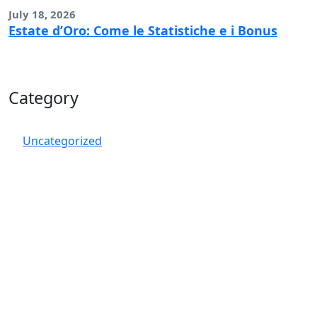
July 18, 2026
Estate d’Oro: Come le Statistiche e i Bonus
Category
Uncategorized