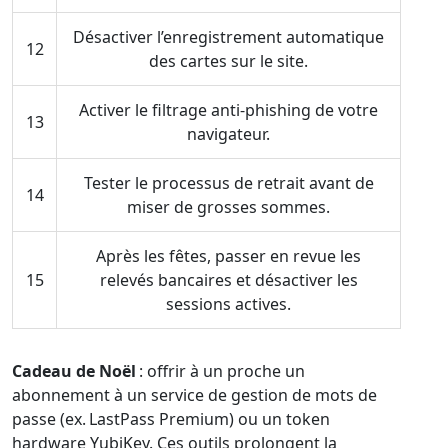
Désactiver l’enregistrement automatique
12
des cartes sur le site.
Activer le filtrage anti‑phishing de votre
13
navigateur.
Tester le processus de retrait avant de
14
miser de grosses sommes.
Après les fêtes, passer en revue les
15
relevés bancaires et désactiver les
sessions actives.
Cadeau de Noël
: offrir à un proche un
abonnement à un service de gestion de mots de
passe (ex. LastPass Premium) ou un token
hardware YubiKey. Ces outils prolongent la