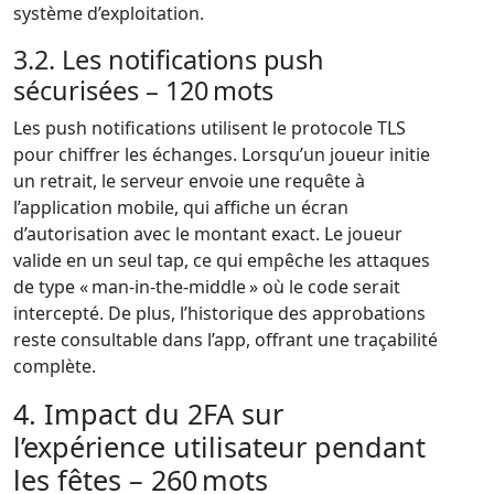
système d’exploitation.
3.2. Les notifications push
sécurisées – 120 mots
Les push notifications utilisent le protocole TLS
pour chiffrer les échanges. Lorsqu’un joueur initie
un retrait, le serveur envoie une requête à
l’application mobile, qui affiche un écran
d’autorisation avec le montant exact. Le joueur
valide en un seul tap, ce qui empêche les attaques
de type « man‑in‑the‑middle » où le code serait
intercepté. De plus, l’historique des approbations
reste consultable dans l’app, offrant une traçabilité
complète.
4. Impact du 2FA sur
l’expérience utilisateur pendant
les fêtes – 260 mots