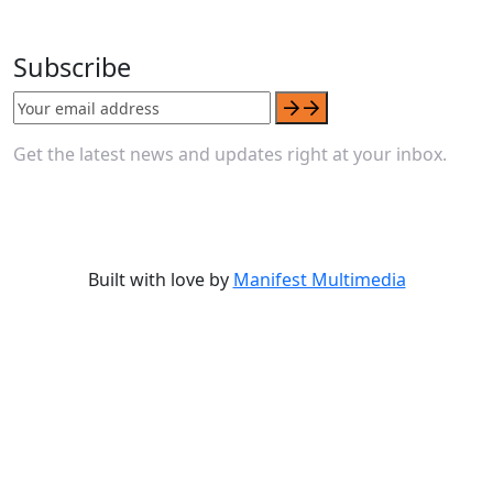
Subscribe
Get the latest news and updates right at your inbox.
Built with love by
Manifest Multimedia