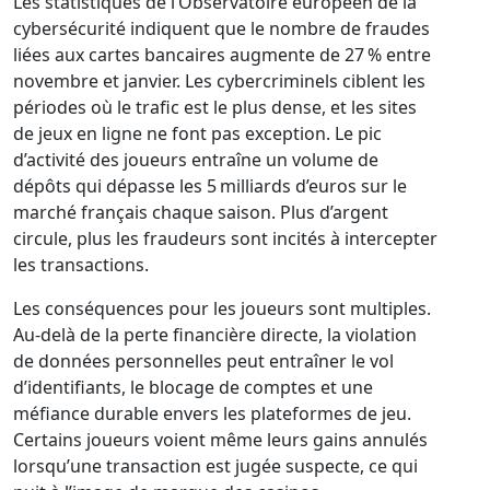
Les statistiques de l’Observatoire européen de la
cybersécurité indiquent que le nombre de fraudes
liées aux cartes bancaires augmente de 27 % entre
novembre et janvier. Les cybercriminels ciblent les
périodes où le trafic est le plus dense, et les sites
de jeux en ligne ne font pas exception. Le pic
d’activité des joueurs entraîne un volume de
dépôts qui dépasse les 5 milliards d’euros sur le
marché français chaque saison. Plus d’argent
circule, plus les fraudeurs sont incités à intercepter
les transactions.
Les conséquences pour les joueurs sont multiples.
Au‑delà de la perte financière directe, la violation
de données personnelles peut entraîner le vol
d’identifiants, le blocage de comptes et une
méfiance durable envers les plateformes de jeu.
Certains joueurs voient même leurs gains annulés
lorsqu’une transaction est jugée suspecte, ce qui