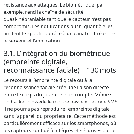
résistance aux attaques. Le biométrique, par
exemple, rend la chaîne de sécurité
quasi‑inébranlable tant que le capteur n’est pas
compromis. Les notifications push, quant à elles,
limitent le spoofing grâce à un canal chiffré entre
le serveur et l’application.
3.1. L’intégration du biométrique
(empreinte digitale,
reconnaissance faciale) – 130 mots
Le recours à l’empreinte digitale ou à la
reconnaissance faciale crée une liaison directe
entre le corps du joueur et son compte. Même si
un hacker possède le mot de passe et le code SMS,
il ne pourra pas reproduire l’empreinte digitale
sans l’appareil du propriétaire. Cette méthode est
particulièrement efficace sur les smartphones, où
les capteurs sont déjà intégrés et sécurisés par le