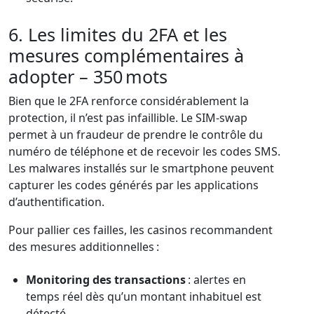
6. Les limites du 2FA et les
mesures complémentaires à
adopter – 350 mots
Bien que le 2FA renforce considérablement la
protection, il n’est pas infaillible. Le SIM‑swap
permet à un fraudeur de prendre le contrôle du
numéro de téléphone et de recevoir les codes SMS.
Les malwares installés sur le smartphone peuvent
capturer les codes générés par les applications
d’authentification.
Pour pallier ces failles, les casinos recommandent
des mesures additionnelles :
Monitoring des transactions
: alertes en
temps réel dès qu’un montant inhabituel est
détecté.