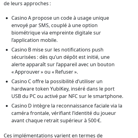
de leurs approches :
Casino A propose un code à usage unique
envoyé par SMS, couplé à une option
biométrique via empreinte digitale sur
l’application mobile.
Casino B mise sur les notifications push
sécurisées : dès qu’un dépôt est initié, une
alerte apparaît sur l’appareil avec un bouton
« Approuver » ou « Refuser ».
Casino C offre la possibilité d’utiliser un
hardware token YubiKey, inséré dans le port
USB du PC ou activé par NFC sur le smartphone.
Casino D intègre la reconnaissance faciale via la
caméra frontale, vérifiant l’identité du joueur
avant chaque retrait supérieur à 500 €.
Ces implémentations varient en termes de