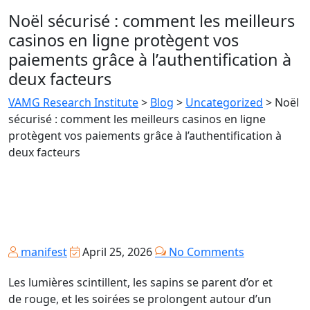
Noël sécurisé : comment les meilleurs
casinos en ligne protègent vos
paiements grâce à l’authentification à
deux facteurs
VAMG Research Institute
>
Blog
>
Uncategorized
>
Noël
sécurisé : comment les meilleurs casinos en ligne
protègent vos paiements grâce à l’authentification à
deux facteurs
manifest
April 25, 2026
No Comments
Les lumières scintillent, les sapins se parent d’or et
de rouge, et les soirées se prolongent autour d’un