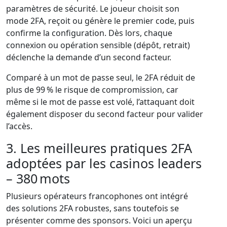
paramètres de sécurité. Le joueur choisit son
mode 2FA, reçoit ou génère le premier code, puis
confirme la configuration. Dès lors, chaque
connexion ou opération sensible (dépôt, retrait)
déclenche la demande d’un second facteur.
Comparé à un mot de passe seul, le 2FA réduit de
plus de 99 % le risque de compromission, car
même si le mot de passe est volé, l’attaquant doit
également disposer du second facteur pour valider
l’accès.
3. Les meilleures pratiques 2FA
adoptées par les casinos leaders
– 380 mots
Plusieurs opérateurs francophones ont intégré
des solutions 2FA robustes, sans toutefois se
présenter comme des sponsors. Voici un aperçu