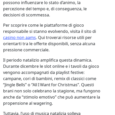
possono influenzare lo stato d’animo, la
percezione del tempo e, di conseguenza, le
decisioni di scommessa.
Per scoprire come le piattaforme di gioco
responsabile si stanno evolvendo, visita il sito di
casino non aams
. Qui troverai risorse utili per
orientarti tra le offerte disponibili, senza alcuna
pressione commerciale.
Il periodo natalizio amplifica questa dinamica.
Durante dicembre le slot online e i tavoli da gioco
vengono accompagnati da playlist festive:
campane, cori di bambini, remix di classici come
“Jingle Bells” o “All I Want for Christmas”. Questi
brani non solo celebrano la stagione, ma fungono
anche da “stimolo emotivo” che può aumentare la
propensione al wagering.
Tuttavia, l’uso di musica natalizia solleva