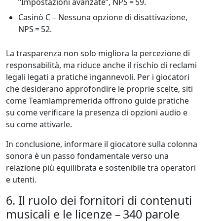
“Impostazioni avanzate”, NPS = 59.
Casinò C – Nessuna opzione di disattivazione,
NPS = 52.
La trasparenza non solo migliora la percezione di
responsabilità, ma riduce anche il rischio di reclami
legali legati a pratiche ingannevoli. Per i giocatori
che desiderano approfondire le proprie scelte, siti
come Teamlampremerida offrono guide pratiche
su come verificare la presenza di opzioni audio e
su come attivarle.
In conclusione, informare il giocatore sulla colonna
sonora è un passo fondamentale verso una
relazione più equilibrata e sostenibile tra operatori
e utenti.
6. Il ruolo dei fornitori di contenuti
musicali e le licenze – 340 parole