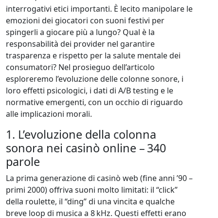
interrogativi etici importanti. È lecito manipolare le
emozioni dei giocatori con suoni festivi per
spingerli a giocare più a lungo? Qual è la
responsabilità dei provider nel garantire
trasparenza e rispetto per la salute mentale dei
consumatori? Nel prosieguo dell’articolo
esploreremo l’evoluzione delle colonne sonore, i
loro effetti psicologici, i dati di A/B testing e le
normative emergenti, con un occhio di riguardo
alle implicazioni morali.
1. L’evoluzione della colonna
sonora nei casinò online – 340
parole
La prima generazione di casinò web (fine anni ’90 –
primi 2000) offriva suoni molto limitati: il “click”
della roulette, il “ding” di una vincita e qualche
breve loop di musica a 8 kHz. Questi effetti erano