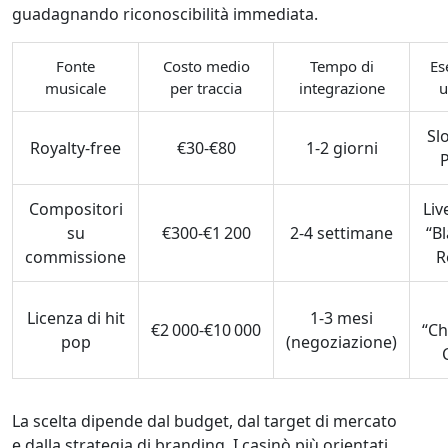
guadagnando riconoscibilità immediata.
Fonte
Costo medio
Tempo di
Es
musicale
per traccia
integrazione
u
Slo
Royalty‑free
€30‑€80
1‑2 giorni
P
Compositori
Liv
su
€300‑€1 200
2‑4 settimane
“B
commissione
R
Licenza di hit
1‑3 mesi
€2 000‑€10 000
“Ch
pop
(negoziazione)
La scelta dipende dal budget, dal target di mercato
e dalla strategia di branding. I casinò più orientati