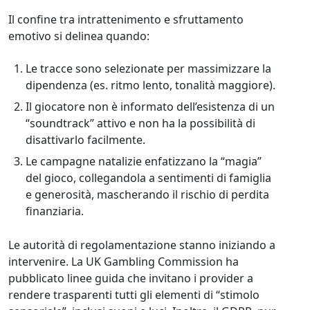
Il confine tra intrattenimento e sfruttamento
emotivo si delinea quando:
Le tracce sono selezionate per massimizzare la
dipendenza (es. ritmo lento, tonalità maggiore).
Il giocatore non è informato dell’esistenza di un
“soundtrack” attivo e non ha la possibilità di
disattivarlo facilmente.
Le campagne natalizie enfatizzano la “magia”
del gioco, collegandola a sentimenti di famiglia
e generosità, mascherando il rischio di perdita
finanziaria.
Le autorità di regolamentazione stanno iniziando a
intervenire. La UK Gambling Commission ha
pubblicato linee guida che invitano i provider a
rendere trasparenti tutti gli elementi di “stimolo