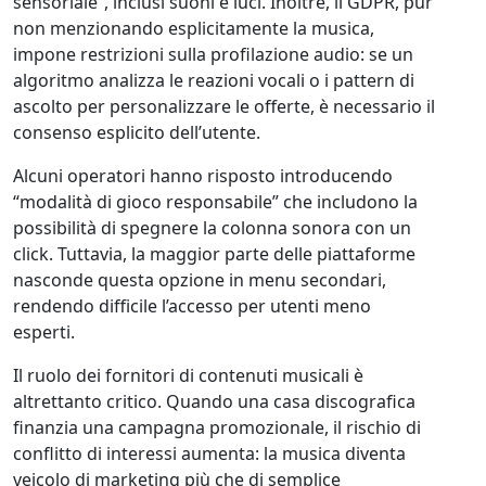
sensoriale”, inclusi suoni e luci. Inoltre, il GDPR, pur
non menzionando esplicitamente la musica,
impone restrizioni sulla profilazione audio: se un
algoritmo analizza le reazioni vocali o i pattern di
ascolto per personalizzare le offerte, è necessario il
consenso esplicito dell’utente.
Alcuni operatori hanno risposto introducendo
“modalità di gioco responsabile” che includono la
possibilità di spegnere la colonna sonora con un
click. Tuttavia, la maggior parte delle piattaforme
nasconde questa opzione in menu secondari,
rendendo difficile l’accesso per utenti meno
esperti.
Il ruolo dei fornitori di contenuti musicali è
altrettanto critico. Quando una casa discografica
finanzia una campagna promozionale, il rischio di
conflitto di interessi aumenta: la musica diventa
veicolo di marketing più che di semplice