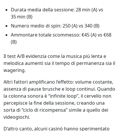
Durata media della sessione: 28 min (A) vs
35 min (B)
Numero medio di spin: 250 (A) vs 340 (B)
Ammontare totale scommesso: €45 (A) vs €68
(B)
Il test A/B evidenzia come la musica più lenta e
melodica aumenti sia il tempo di permanenza sia il
wagering.
Altri fattori amplificano l’effetto: volume costante,
assenza di pause brusche e loop continui. Quando
la colonna sonora è “infinite loop”, il cervello non
percepisce la fine della sessione, creando una
sorta di “ciclo di ricompensa” simile a quello dei
videogiochi.
D’altro canto, alcuni casinò hanno sperimentato