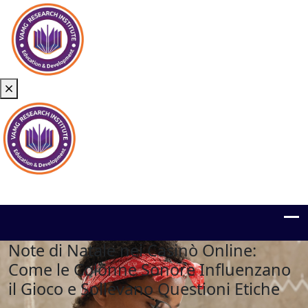
Note di Natale nei Casinò Online:
Come le Colonne Sonore Influenzano
il Gioco e Sollevano Questioni Etiche