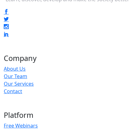
Company
About Us
Our Team
Our Services
Contact
Platform
Free Webinars