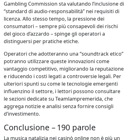
Gambling Commission sta valutando l’inclusione di
“standard di audio‑responsabilità” nei requisiti di
licenza. Allo stesso tempo, la pressione dei
consumatori – sempre più consapevoli dei rischi
del gioco d’azzardo – spinge gli operatori a
distinguersi per pratiche etiche.
Operatori che adotteranno una “soundtrack etico”
potranno utilizzare queste innovazioni come
vantaggio competitivo, migliorando la reputazione
e riducendo i costi legati a controversie legali. Per
ulteriori spunti su come le tecnologie emergenti
influenzino il settore, i lettori possono consultare
le sezioni dedicate su Teamlampremerida, che
aggrega notizie e analisi senza fornire consigli
d’investimento.
Conclusione – 190 parole
La musica natalizia nei casinò online non è più un