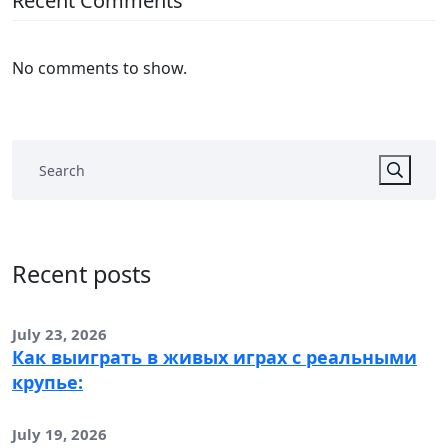
Recent Comments
No comments to show.
Recent posts
July 23, 2026
Как выиграть в живых играх с реальными
крупье:
July 19, 2026