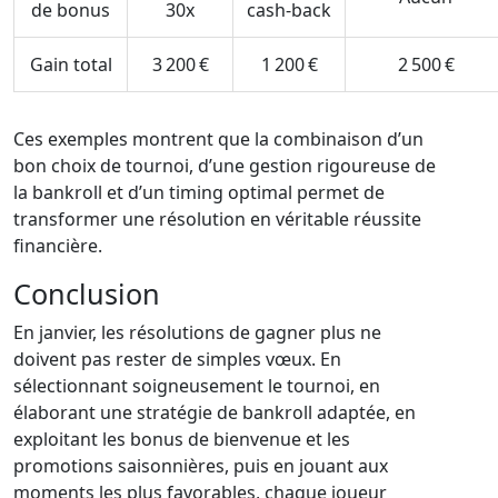
de bonus
30x
cash‑back
Gain total
3 200 €
1 200 €
2 500 €
Ces exemples montrent que la combinaison d’un
bon choix de tournoi, d’une gestion rigoureuse de
la bankroll et d’un timing optimal permet de
transformer une résolution en véritable réussite
financière.
Conclusion
En janvier, les résolutions de gagner plus ne
doivent pas rester de simples vœux. En
sélectionnant soigneusement le tournoi, en
élaborant une stratégie de bankroll adaptée, en
exploitant les bonus de bienvenue et les
promotions saisonnières, puis en jouant aux
moments les plus favorables, chaque joueur