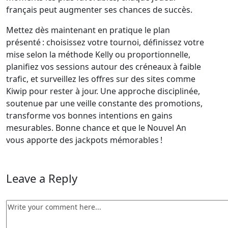
français peut augmenter ses chances de succès.
Mettez dès maintenant en pratique le plan
présenté : choisissez votre tournoi, définissez votre
mise selon la méthode Kelly ou proportionnelle,
planifiez vos sessions autour des créneaux à faible
trafic, et surveillez les offres sur des sites comme
Kiwip pour rester à jour. Une approche disciplinée,
soutenue par une veille constante des promotions,
transforme vos bonnes intentions en gains
mesurables. Bonne chance et que le Nouvel An
vous apporte des jackpots mémorables !
Leave a Reply