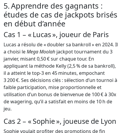
5. Apprendre des gagnants :
études de cas de jackpots brisés
en début d’année
Cas 1 – « Lucas », joueur de Paris
Lucas a résolu de « doubler sa bankroll » en 2024. Il
a choisi le
Mega Moolah
jackpot tournament du 3
janvier, misant 0,50 € sur chaque tour. En
appliquant la méthode Kelly (2,5 % de sa bankroll),
il a atteint le top‑3 en 45 minutes, empochant
3 200 €. Ses décisions clés : sélection d’un tournoi à
faible participation, mise proportionnelle et
utilisation d’un bonus de bienvenue de 100 € à 30x
de wagering, qu’il a satisfait en moins de 10 h de
jeu.
Cas 2 – « Sophie », joueuse de Lyon
Sophie voulait profiter des promotions de fin