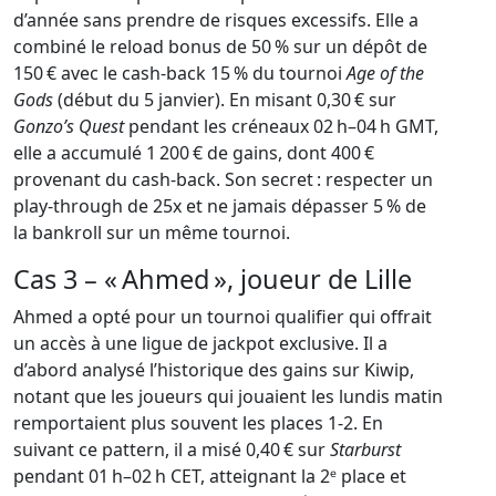
d’année sans prendre de risques excessifs. Elle a
combiné le reload bonus de 50 % sur un dépôt de
150 € avec le cash‑back 15 % du tournoi
Age of the
Gods
(début du 5 janvier). En misant 0,30 € sur
Gonzo’s Quest
pendant les créneaux 02 h–04 h GMT,
elle a accumulé 1 200 € de gains, dont 400 €
provenant du cash‑back. Son secret : respecter un
play‑through de 25x et ne jamais dépasser 5 % de
la bankroll sur un même tournoi.
Cas 3 – « Ahmed », joueur de Lille
Ahmed a opté pour un tournoi qualifier qui offrait
un accès à une ligue de jackpot exclusive. Il a
d’abord analysé l’historique des gains sur Kiwip,
notant que les joueurs qui jouaient les lundis matin
remportaient plus souvent les places 1‑2. En
suivant ce pattern, il a misé 0,40 € sur
Starburst
pendant 01 h–02 h CET, atteignant la 2ᵉ place et