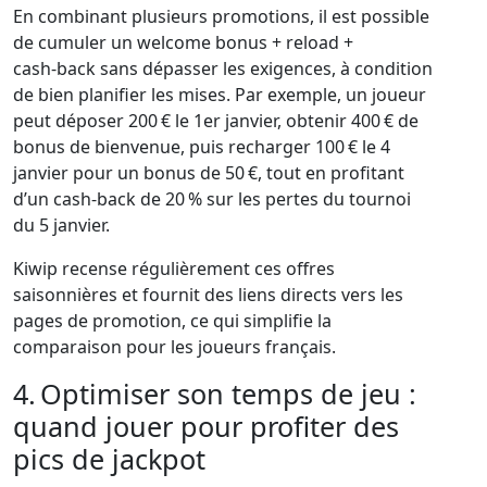
En combinant plusieurs promotions, il est possible
de cumuler un welcome bonus + reload +
cash‑back sans dépasser les exigences, à condition
de bien planifier les mises. Par exemple, un joueur
peut déposer 200 € le 1er janvier, obtenir 400 € de
bonus de bienvenue, puis recharger 100 € le 4
janvier pour un bonus de 50 €, tout en profitant
d’un cash‑back de 20 % sur les pertes du tournoi
du 5 janvier.
Kiwip recense régulièrement ces offres
saisonnières et fournit des liens directs vers les
pages de promotion, ce qui simplifie la
comparaison pour les joueurs français.
4. Optimiser son temps de jeu :
quand jouer pour profiter des
pics de jackpot