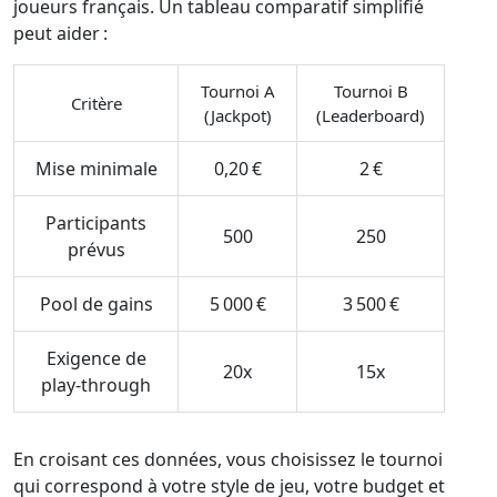
joueurs français. Un tableau comparatif simplifié
peut aider :
Tournoi A
Tournoi B
Critère
(Jackpot)
(Leaderboard)
Mise minimale
0,20 €
2 €
Participants
500
250
prévus
Pool de gains
5 000 €
3 500 €
Exigence de
20x
15x
play‑through
En croisant ces données, vous choisissez le tournoi
qui correspond à votre style de jeu, votre budget et