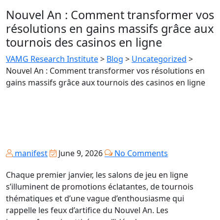
Nouvel An : Comment transformer vos
résolutions en gains massifs grâce aux
tournois des casinos en ligne
VAMG Research Institute
>
Blog
>
Uncategorized
>
Nouvel An : Comment transformer vos résolutions en
gains massifs grâce aux tournois des casinos en ligne
manifest
June 9, 2026
No Comments
Chaque premier janvier, les salons de jeu en ligne
s’illuminent de promotions éclatantes, de tournois
thématiques et d’une vague d’enthousiasme qui
rappelle les feux d’artifice du Nouvel An. Les