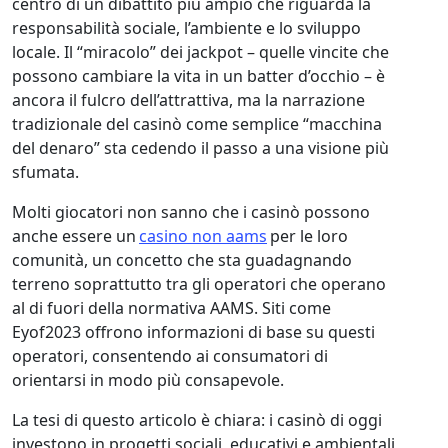
centro di un dibattito più ampio che riguarda la
responsabilità sociale, l’ambiente e lo sviluppo
locale. Il “miracolo” dei jackpot – quelle vincite che
possono cambiare la vita in un batter d’occhio – è
ancora il fulcro dell’attrattiva, ma la narrazione
tradizionale del casinò come semplice “macchina
del denaro” sta cedendo il passo a una visione più
sfumata.
Molti giocatori non sanno che i casinò possono
anche essere un
casino non aams
per le loro
comunità, un concetto che sta guadagnando
terreno soprattutto tra gli operatori che operano
al di fuori della normativa AAMS. Siti come
Eyof2023 offrono informazioni di base su questi
operatori, consentendo ai consumatori di
orientarsi in modo più consapevole.
La tesi di questo articolo è chiara: i casinò di oggi
investono in progetti sociali, educativi e ambientali,