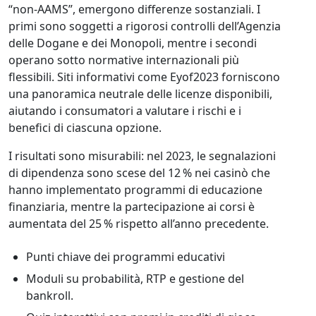
“non‑AAMS”, emergono differenze sostanziali. I
primi sono soggetti a rigorosi controlli dell’Agenzia
delle Dogane e dei Monopoli, mentre i secondi
operano sotto normative internazionali più
flessibili. Siti informativi come Eyof2023 forniscono
una panoramica neutrale delle licenze disponibili,
aiutando i consumatori a valutare i rischi e i
benefici di ciascuna opzione.
I risultati sono misurabili: nel 2023, le segnalazioni
di dipendenza sono scese del 12 % nei casinò che
hanno implementato programmi di educazione
finanziaria, mentre la partecipazione ai corsi è
aumentata del 25 % rispetto all’anno precedente.
Punti chiave dei programmi educativi
Moduli su probabilità, RTP e gestione del
bankroll.