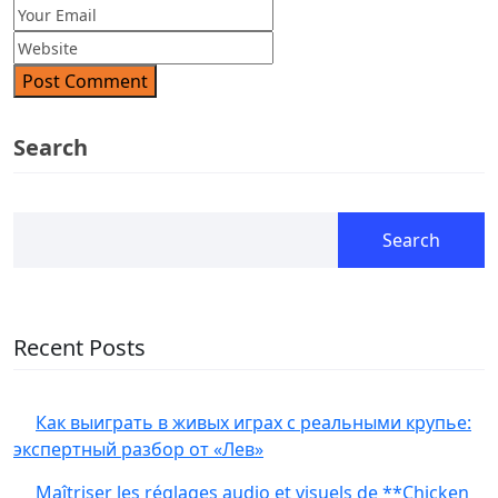
Post Comment
Search
Search
Recent Posts
Как выиграть в живых играх с реальными крупье:
экспертный разбор от «Лев»
Maîtriser les réglages audio et visuels de **Chicken