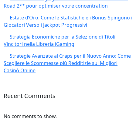
Road 2** pour optimiser votre concentration
Estate d’Oro: Come le Statistiche e i Bonus Spingono i
Giocatori Verso i Jackpot Progressivi
Strategia Economiche per la Selezione di Titoli
Vincitori nella Libreria iGaming
Strategie Avanzate al Craps per il Nuovo Anno: Come
Scegliere le Scommesse più Redditizie sui Migliori
Casinò Online
Recent Comments
No comments to show.