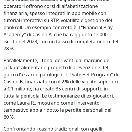
operatori offrono corsi di alfabetizzazione
finanziaria, spesso integrati in app mobile con
tutorial interattivi su RTP, volatilità e gestione del
bankroll. Un esempio concreto è il “Financial Play
Academy” di Casino A, che ha raggiunto 12 000
iscritti nel 2023, con un tasso di completamento del
78 %.
Parallelamente, i fondi derivanti dal margine dei
jackpot alimentano progetti di prevenzione del
gioco d’azzardo patologico. Il “Safe Bet Program” di
Casino B, finanziato con il 2 % delle vincite superiori
a € 1 milione, ha creato 35 centri di supporto in
tutta la penisola. Le testimonianze di ex‑giocatori,
come Laura R., mostrano come l’intervento
tempestivo abbia ridotto le perdite personali del
60 %.
Confrontando i casinò tradizionali con quelli