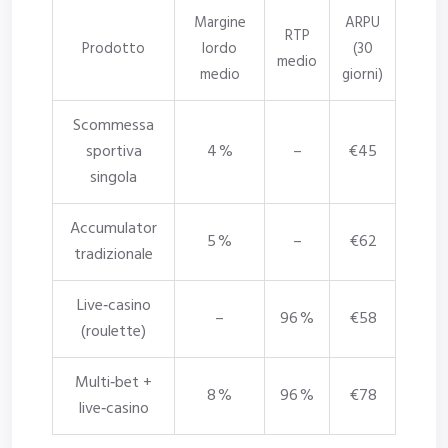
Margine
ARPU
RTP
Prodotto
lordo
(30
medio
medio
giorni)
Scommessa
sportiva
4 %
–
€45
singola
Accumulator
5 %
–
€62
tradizionale
Live‑casino
–
96 %
€58
(roulette)
Multi‑bet +
8 %
96 %
€78
live‑casino