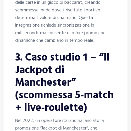
delle carte in un gioco di baccarat, creando
scommesse ibride dove il risultato sportivo
determina il valore di una mano. Questa
integrazione richiede sincronizzazione in
millisecondi, ma consente di offrire promozioni
dinamiche che cambiano in tempo reale.
3. Caso studio 1 – “Il
Jackpot di
Manchester”
(scommessa 5‑match
+ live‑roulette)
Nel 2022, un operatore italiano ha lanciato la
promozione “Jackpot di Manchester”, che