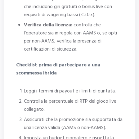
che includono giri gratuiti o bonus live con
requisiti di wagering bassi (≤ 20 x).
Verifica della licenza:
controlla che
l’operatore sia in regola con AAMS o, se opti
per non‑AAMS, verifica la presenza di
certificazioni di sicurezza.
Checklist prima di partecipare a una
scommessa ibrida
Leggi i termini di payout e i limiti di puntata.
Controlla la percentuale di RTP del gioco live
collegato.
Assicurati che la promozione sia supportata da
una licenza valida (AAMS o non‑AAMS).
Imposta un budget giornaliero e rispetta la