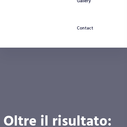
Gallery
Contact
Oltre il risultato: