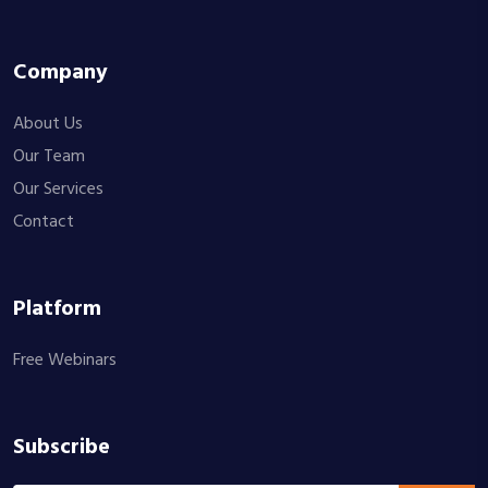
Company
About Us
Our Team
Our Services
Contact
Platform
Free Webinars
Subscribe