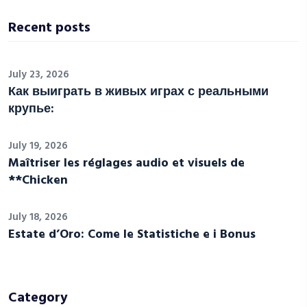
Recent posts
July 23, 2026
Как выиграть в живых играх с реальными
крупье:
July 19, 2026
Maîtriser les réglages audio et visuels de
**Chicken
July 18, 2026
Estate d’Oro: Come le Statistiche e i Bonus
Category