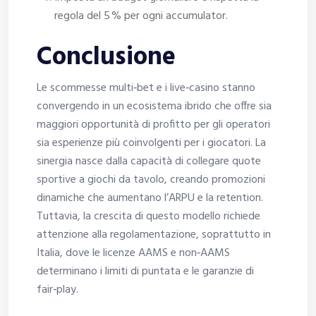
regola del 5 % per ogni accumulator.
Conclusione
Le scommesse multi‑bet e i live‑casino stanno
convergendo in un ecosistema ibrido che offre sia
maggiori opportunità di profitto per gli operatori
sia esperienze più coinvolgenti per i giocatori. La
sinergia nasce dalla capacità di collegare quote
sportive a giochi da tavolo, creando promozioni
dinamiche che aumentano l’ARPU e la retention.
Tuttavia, la crescita di questo modello richiede
attenzione alla regolamentazione, soprattutto in
Italia, dove le licenze AAMS e non‑AAMS
determinano i limiti di puntata e le garanzie di
fair‑play.