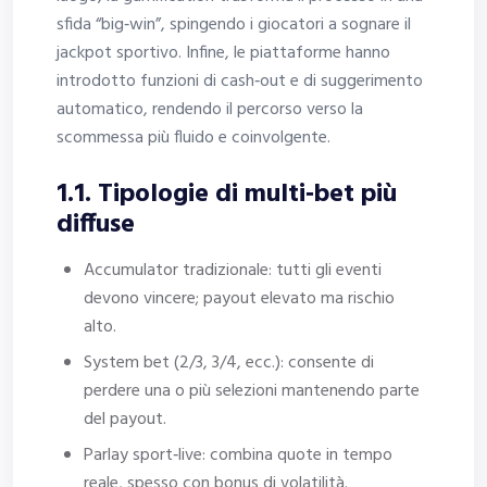
sfida “big‑win”, spingendo i giocatori a sognare il
jackpot sportivo. Infine, le piattaforme hanno
introdotto funzioni di cash‑out e di suggerimento
automatico, rendendo il percorso verso la
scommessa più fluido e coinvolgente.
1.1. Tipologie di multi‑bet più
diffuse
Accumulator tradizionale: tutti gli eventi
devono vincere; payout elevato ma rischio
alto.
System bet (2/3, 3/4, ecc.): consente di
perdere una o più selezioni mantenendo parte
del payout.
Parlay sport‑live: combina quote in tempo
reale, spesso con bonus di volatilità.