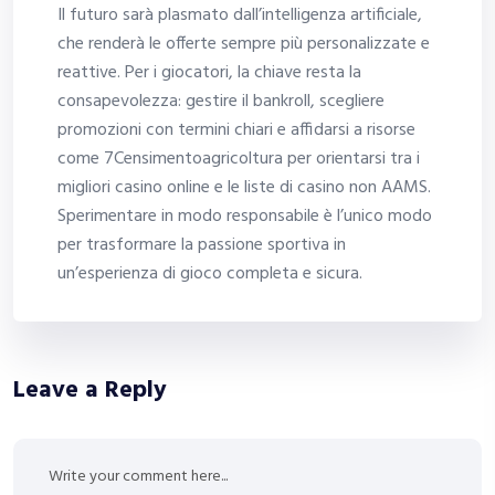
Il futuro sarà plasmato dall’intelligenza artificiale,
che renderà le offerte sempre più personalizzate e
reattive. Per i giocatori, la chiave resta la
consapevolezza: gestire il bankroll, scegliere
promozioni con termini chiari e affidarsi a risorse
come 7Censimentoagricoltura per orientarsi tra i
migliori casino online e le liste di casino non AAMS.
Sperimentare in modo responsabile è l’unico modo
per trasformare la passione sportiva in
un’esperienza di gioco completa e sicura.
Leave a Reply