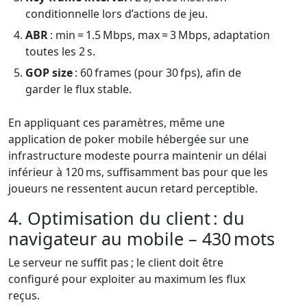
conditionnelle lors d’actions de jeu.
ABR
: min = 1.5 Mbps, max = 3 Mbps, adaptation
toutes les 2 s.
GOP size
: 60 frames (pour 30 fps), afin de
garder le flux stable.
En appliquant ces paramètres, même une
application de poker mobile hébergée sur une
infrastructure modeste pourra maintenir un délai
inférieur à 120 ms, suffisamment bas pour que les
joueurs ne ressentent aucun retard perceptible.
4. Optimisation du client : du
navigateur au mobile – 430 mots
Le serveur ne suffit pas ; le client doit être
configuré pour exploiter au maximum les flux
reçus.