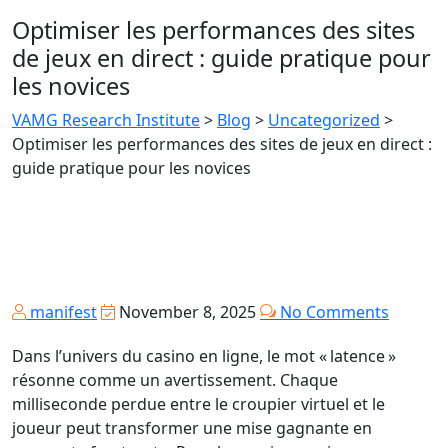
Optimiser les performances des sites
de jeux en direct : guide pratique pour
les novices
VAMG Research Institute
>
Blog
>
Uncategorized
>
Optimiser les performances des sites de jeux en direct :
guide pratique pour les novices
manifest
November 8, 2025
No Comments
Dans l’univers du casino en ligne, le mot « latence »
résonne comme un avertissement. Chaque
milliseconde perdue entre le croupier virtuel et le
joueur peut transformer une mise gagnante en