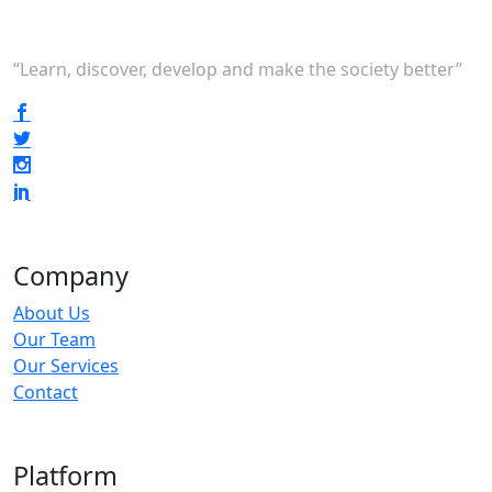
“Learn, discover, develop and make the society better”
Company
About Us
Our Team
Our Services
Contact
Platform