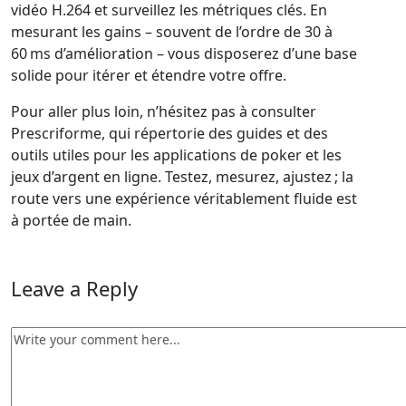
vidéo H.264 et surveillez les métriques clés. En
mesurant les gains – souvent de l’ordre de 30 à
60 ms d’amélioration – vous disposerez d’une base
solide pour itérer et étendre votre offre.
Pour aller plus loin, n’hésitez pas à consulter
Prescriforme, qui répertorie des guides et des
outils utiles pour les applications de poker et les
jeux d’argent en ligne. Testez, mesurez, ajustez ; la
route vers une expérience véritablement fluide est
à portée de main.
Leave a Reply