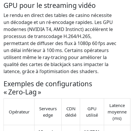
GPU pour le streaming vidéo
Le rendu en direct des tables de casino nécessite
un décodage et un ré‑encodage rapides. Les GPU
modernes (NVIDIA T4, AMD Instinct) accélèrent le
processus de transcodage H.264/H.265,
permettant de diffuser des flux à 1080p 60 fps avec
un délai inférieur à 100 ms. Certains opérateurs
utilisent même le ray‑tracing pour améliorer la
qualité des cartes de blackjack sans impacter la
latence, grâce à l’optimisation des shaders.
Exemples de configurations
« Zero‑Lag »
Latence
Serveurs
CDN
GPU
Opérateur
moyenne
edge
dédié
utilisé
(ms)