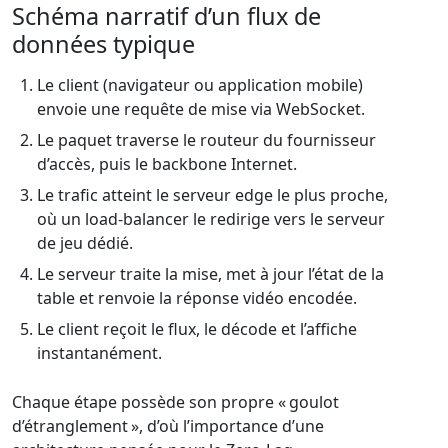
Schéma narratif d’un flux de
données typique
Le client (navigateur ou application mobile)
envoie une requête de mise via WebSocket.
Le paquet traverse le routeur du fournisseur
d’accès, puis le backbone Internet.
Le trafic atteint le serveur edge le plus proche,
où un load‑balancer le redirige vers le serveur
de jeu dédié.
Le serveur traite la mise, met à jour l’état de la
table et renvoie la réponse vidéo encodée.
Le client reçoit le flux, le décode et l’affiche
instantanément.
Chaque étape possède son propre « goulot
d’étranglement », d’où l’importance d’une