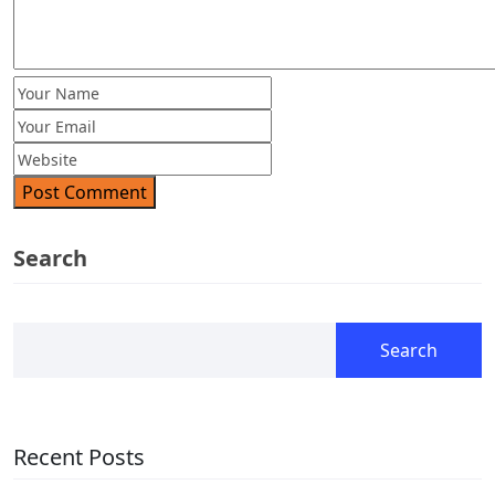
Post Comment
Search
Search
Recent Posts