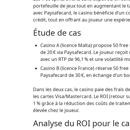
portefeuille de jeux tout en augmentant le t
avec Paysafecard, le casino bénéficie d’un co
crédit, tout en offrant au joueur une expérie
Étude de cas
Casino A (licence Malta) propose 50 free 
de 20 € via Paysafecard. Le joueur reçoi
avec un RTP de 96,1 % et une volatilité 
Casino B (licence France) réserve 50 free
Paysafecard de 30 €, en échange d’un bon
Dans les deux cas, le casino paie des frais 
les cartes Visa/Mastercard. Le ROI (retour 
1 % grâce à la réduction des coûts de trait
élevée chez le joueur.
Analyse du ROI pour le ca