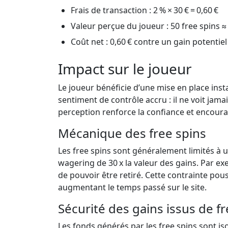
Frais de transaction : 2 % × 30 € = 0,60 €
Valeur perçue du joueur : 50 free spins ≈ 
Coût net : 0,60 € contre un gain potentiel d
Impact sur le joueur
Le joueur bénéficie d’une mise en place ins
sentiment de contrôle accru : il ne voit jama
perception renforce la confiance et encour
Mécanique des free spins
Les free spins sont généralement limités à 
wagering de 30 x la valeur des gains. Par ex
de pouvoir être retiré. Cette contrainte pou
augmentant le temps passé sur le site.
Sécurité des gains issus de fr
Les fonds générés par les free spins sont is