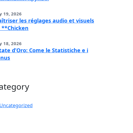
y 19, 2026
îtriser les réglages audio et visuels
 **Chicken
y 18, 2026
tate d’Oro: Come le Statistiche e i
onus
ategory
Uncategorized