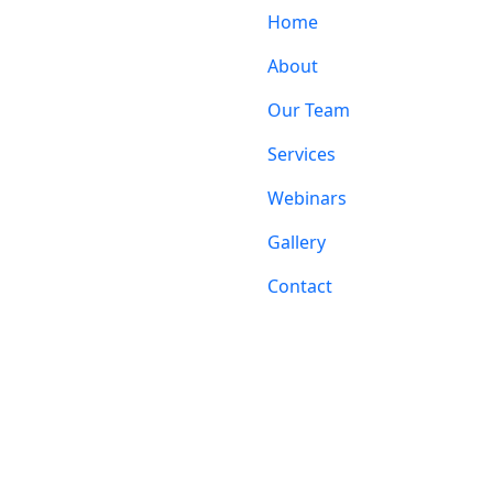
Home
About
Our Team
Services
Webinars
Gallery
Contact