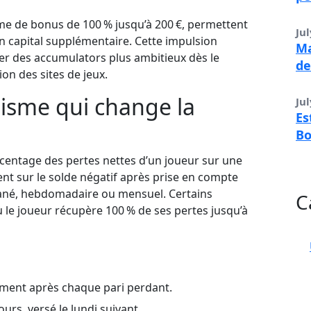
orme de bonus de 100 % jusqu’à 200 €, permettent
Jul
n capital supplémentaire. Cette impulsion
Ma
ter des accumulators plus ambitieux dès le
de
on des sites de jeux.
nisme qui change la
Jul
Es
B
entage des pertes nettes d’un joueur sur une
ent sur le solde négatif après prise en compte
ntané, hebdomadaire ou mensuel. Certains
C
le joueur récupère 100 % de ses pertes jusqu’à
ement après chaque pari perdant.
rs, versé le lundi suivant.