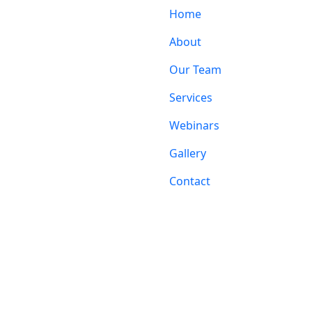
Home
About
Our Team
Services
Webinars
Gallery
Contact