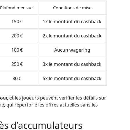
Plafond mensuel
Conditions de mise
150 €
1x le montant du cashback
200 €
2x le montant du cashback
100 €
Aucun wagering
250 €
3x le montant du cashback
80 €
5x le montant du cashback
, et les joueurs peuvent vérifier les détails sur
qui répertorie les offres actuelles sans les
cès d’accumulateurs