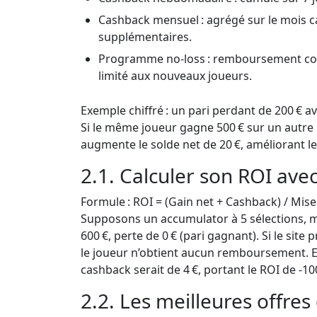
Cashback mensuel : agrégé sur le mois 
supplémentaires.
Programme no‑loss : remboursement com
limité aux nouveaux joueurs.
Exemple chiffré : un pari perdant de 200 € 
Si le même joueur gagne 500 € sur un autre pa
augmente le solde net de 20 €, améliorant le
2.1. Calculer son ROI ave
Formule : ROI = (Gain net + Cashback) / Mise 
Supposons un accumulator à 5 sélections, mis
600 €, perte de 0 € (pari gagnant). Si le sit
le joueur n’obtient aucun remboursement. En
cashback serait de 4 €, portant le ROI de -10
2.2. Les meilleures offres