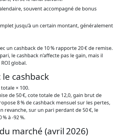
calendaire, souvent accompagné de bonus
plet jusqu’à un certain montant, généralement
avec un cashback de 10 % rapporte 20 € de remise.
ri, le cashback n’affecte pas le gain, mais il
 ROI global.
c le cashback
totale × 100.
e de 50 €, cote totale de 12,0, gain brut de
e propose 8 % de cashback mensuel sur les pertes,
 revanche, sur un pari perdant de 50 €, le
0 % à -92 %.
 du marché (avril 2026)