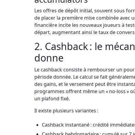
Les offres de dépôt initial, souvent sous f
de placer la première mise combinée avec u
financière incite les nouveaux joueurs à tes
départ, augmentant ainsi le taux de conversi
2. Cashback : le méca
donne
Le cashback consiste à rembourser un pourc
période donnée. Le calcul se fait généralem
des gains, et le versement peut être insta
programmes offrent même un « no‑loss » où 
un plafond fixé.
Il existe plusieurs variantes :
Cashback instantané : crédité immédiat
Cashback hebdomadaire : cumulé sur 7 jou