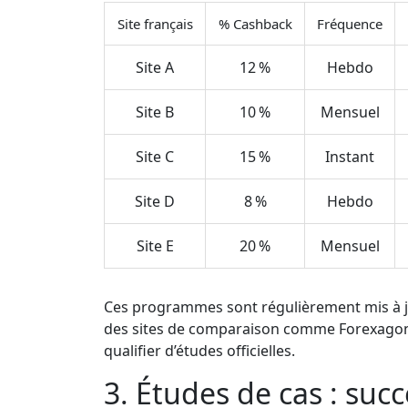
Site français
% Cashback
Fréquence
Site A
12 %
Hebdo
Site B
10 %
Mensuel
Site C
15 %
Instant
Site D
8 %
Hebdo
Site E
20 %
Mensuel
Ces programmes sont régulièrement mis à jour
des sites de comparaison comme Forexagone, 
qualifier d’études officielles.
3. Études de cas : suc