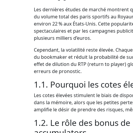
Les dernières études de marché montrent q
du volume total des paris sportifs au Roya
environ 22 % aux États‑Unis. Cette popularit
spectaculaires et par les campagnes publici
plusieurs milliers d’euros.
Cependant, la volatilité reste élevée. Chaq
du bookmaker et réduit la probabilité de su
effet de dilution du RTP (return to player) gl
erreurs de pronostic.
1.1. Pourquoi les cotes éle
Les cotes élevées stimulent le biais de dispon
dans la mémoire, alors que les petites pert
amplifie le désir de prendre des risques, mê
1.2. Le rôle des bonus de
accumulators