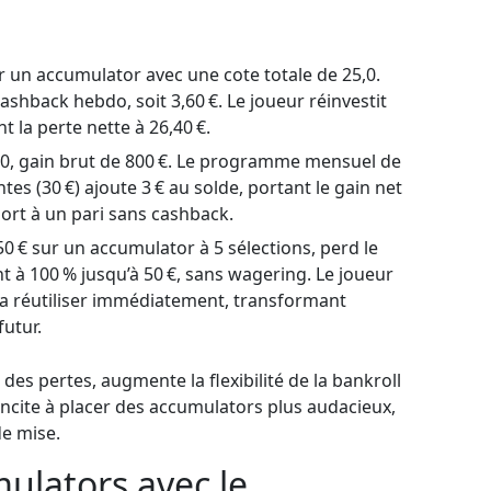
ur un accumulator avec une cote totale de 25,0.
 cashback hebdo, soit 3,60 €. Le joueur réinvestit
 la perte nette à 26,40 €.
 8,0, gain brut de 800 €. Le programme mensuel de
es (30 €) ajoute 3 € au solde, portant le gain net
port à un pari sans cashback.
0 € sur un accumulator à 5 sélections, perd le
 à 100 % jusqu’à 50 €, sans wagering. Le joueur
la réutiliser immédiatement, transformant
futur.
 des pertes, augmente la flexibilité de la bankroll
 incite à placer des accumulators plus audacieux,
de mise.
ulators avec le