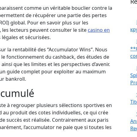
Re
paraissent comme un véritable bouclier contre la
 permettent de récupérer une partie des pertes
ROI) global. Pour en savoir plus sur les
кр
es lecteurs peuvent consulter le site
casino en
légales et sécurisées.
**
sur la rentabilité des “Accumulator Wins”. Nous
co
, le fonctionnement du cashback, des études de
ainsi que les limites et les perspectives d’avenir.
tis un guide complet pour exploiter au maximum
Sp
ur bankroll.
Pr
accumulé
Tit
ste à regrouper plusieurs sélections sportives en
 au produit des cotes individuelles, ce qui crée
de succès est réalisée. Contrairement aux paris
An
arément, l’accumulator ne paie que si toutes les
Red