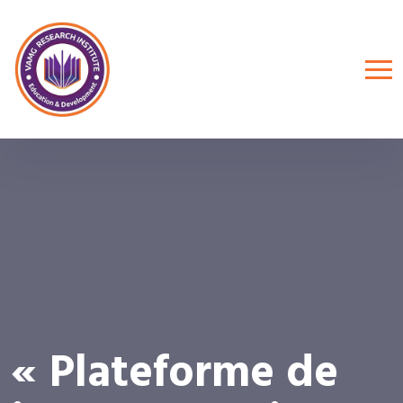
« Plateforme de