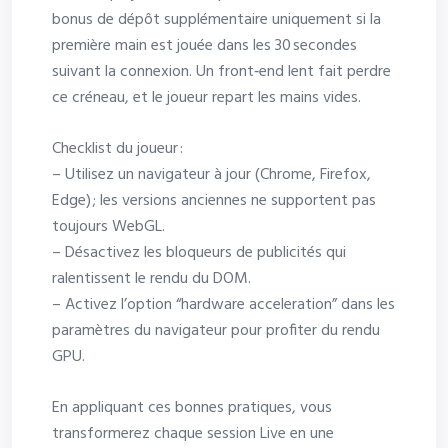
bonus de dépôt supplémentaire uniquement si la
première main est jouée dans les 30 secondes
suivant la connexion. Un front‑end lent fait perdre
ce créneau, et le joueur repart les mains vides.
Checklist du joueur :
– Utilisez un navigateur à jour (Chrome, Firefox,
Edge) ; les versions anciennes ne supportent pas
toujours WebGL.
– Désactivez les bloqueurs de publicités qui
ralentissent le rendu du DOM.
– Activez l’option “hardware acceleration” dans les
paramètres du navigateur pour profiter du rendu
GPU.
En appliquant ces bonnes pratiques, vous
transformerez chaque session Live en une