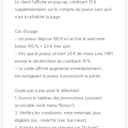
Le client l’affiche en pop‑up, créditant 15 €
supplémentaires sur le compte du joueur sans qu’il
n’ait à rafraîchir la page.
Cas d’usage :
– Un joueur dépose 100 € et active le welcome
bonus 100 % + 20 € free spin.
– Dès que le joueur atteint 20 € de mises Live, l’API
envoie le déclencheur du cashback 10 %.
– Le solde affiché augmente immédiatement,
encourageant le joueur à poursuivre la partie.
Guide pas à pas pour le débutant :
1. Ouvrez le tableau des promotions (souvent
accessible via le menu “Bonus”).
2. Vérifiez les conditions : mise minimale, jeux
éligibles (ex. : roulette Live, baccarat).