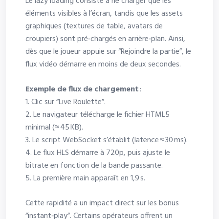
Le lazy loading consiste à ne charger que les
éléments visibles à l’écran, tandis que les assets
graphiques (textures de table, avatars de
croupiers) sont pré‑chargés en arrière‑plan. Ainsi,
dès que le joueur appuie sur “Rejoindre la partie”, le
flux vidéo démarre en moins de deux secondes.
Exemple de flux de chargement
:
1. Clic sur “Live Roulette”.
2. Le navigateur télécharge le fichier HTML5
minimal (≈ 45 KB).
3. Le script WebSocket s’établit (latence ≈ 30 ms).
4. Le flux HLS démarre à 720p, puis ajuste le
bitrate en fonction de la bande passante.
5. La première main apparaît en 1,9 s.
Cette rapidité a un impact direct sur les bonus
“instant‑play”. Certains opérateurs offrent un