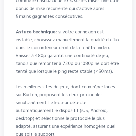
comme le cashback de 10 % sur les mises Live ou le
bonus de mise récurrente qui s’active après
5 mains gagnantes consécutives.
Astuce technique
: si votre connexion est
instable, choisissez manuellement la qualité du flux
dans le coin inférieur droit de la fenêtre vidéo.
Baisser à 480p garantit une continuité de jeu,
tandis que remonter à 720p ou 1080p ne doit être
tenté que lorsque le ping reste stable (< 50 ms).
Les meilleurs sites de jeux, dont ceux répertoriés
sur Burton, proposent les deux protocoles
simultanément. Le lecteur détecte
automatiquement le dispositif (iOS, Android,
desktop) et sélectionne le protocole le plus
adapté, assurant une expérience homogène quel
que soit le support.