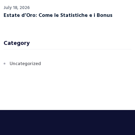
July 18, 2026
Estate d’Oro: Come le Statistiche e i Bonus
Category
Uncategorized