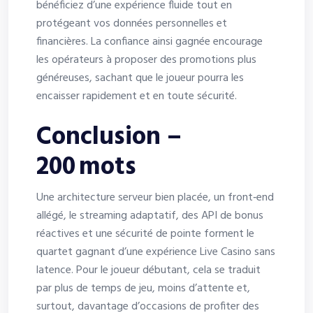
bénéficiez d’une expérience fluide tout en
protégeant vos données personnelles et
financières. La confiance ainsi gagnée encourage
les opérateurs à proposer des promotions plus
généreuses, sachant que le joueur pourra les
encaisser rapidement et en toute sécurité.
Conclusion –
200 mots
Une architecture serveur bien placée, un front‑end
allégé, le streaming adaptatif, des API de bonus
réactives et une sécurité de pointe forment le
quartet gagnant d’une expérience Live Casino sans
latence. Pour le joueur débutant, cela se traduit
par plus de temps de jeu, moins d’attente et,
surtout, davantage d’occasions de profiter des