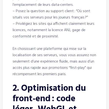
l’emplacement de leurs data‑centers.
– Posez la question au support client : “Où sont
situés vos serveurs pour les joueurs français ?”
– Privilégiez les sites qui affichent clairement leurs
licences, notamment la licence ANJ, gage de
conformité et de proximité.
En choisissant une plateforme qui mise sur la
localisation de ses serveurs, vous vous assurez non
seulement d’une expérience fluide, mais aussi d’un
accès plus rapide aux promotions “first‑play” qui
récompensent les premiers paris.
2. Optimisation du
front‑end : code