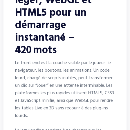
léger, WebGL et
HTML5 pour un
démarrage
instantané –
420 mots
Le front‑end est la couche visible par le joueur : le
navigateur, les boutons, les animations. Un code
lourd, chargé de scripts inutiles, peut transformer
un clic sur “Jouer” en une attente interminable. Les
plateformes les plus rapides utilisent HTML5, CSS3
et JavaScript minifié, ainsi que WebGL pour rendre
les tables Live en 3D sans recourir à des plug‑ins
lourds.