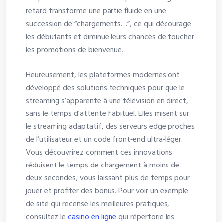
retard transforme une partie fluide en une
succession de “chargements…”, ce qui décourage
les débutants et diminue leurs chances de toucher
les promotions de bienvenue.
Heureusement, les plateformes modernes ont
développé des solutions techniques pour que le
streaming s’apparente à une télévision en direct,
sans le temps d’attente habituel. Elles misent sur
le streaming adaptatif, des serveurs edge proches
de l’utilisateur et un code front‑end ultra‑léger.
Vous découvrirez comment ces innovations
réduisent le temps de chargement à moins de
deux secondes, vous laissant plus de temps pour
jouer et profiter des bonus. Pour voir un exemple
de site qui recense les meilleures pratiques,
consultez le
casino en ligne
qui répertorie les