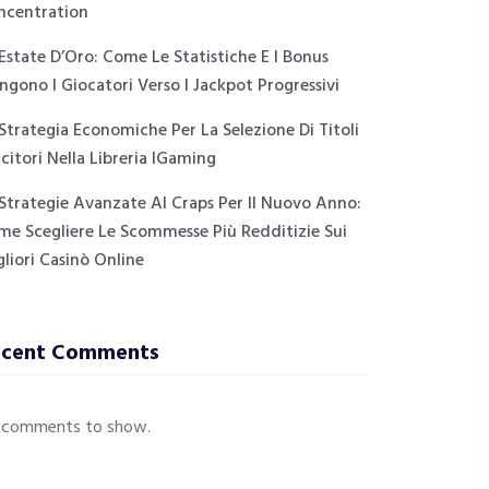
ncentration
Estate D’Oro: Come Le Statistiche E I Bonus
ngono I Giocatori Verso I Jackpot Progressivi
Strategia Economiche Per La Selezione Di Titoli
citori Nella Libreria IGaming
Strategie Avanzate Al Craps Per Il Nuovo Anno:
me Scegliere Le Scommesse Più Redditizie Sui
liori Casinò Online
ecent Comments
 comments to show.