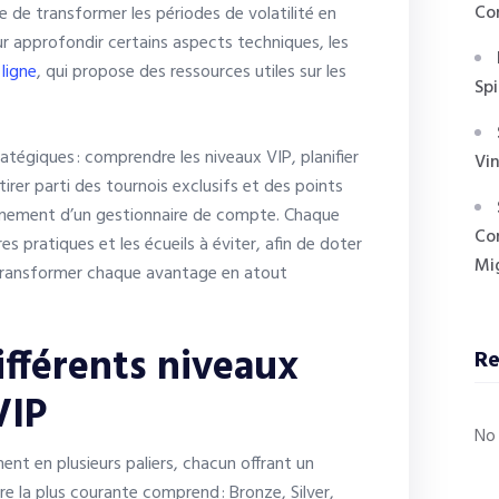
Co
e de transformer les périodes de volatilité en
r approfondir certains aspects techniques, les
 ligne
, qui propose des ressources utiles sur les
Spi
ratégiques : comprendre les niveaux VIP, planifier
Vin
tirer parti des tournois exclusifs et des points
agnement d’un gestionnaire de compte. Chaque
Co
es pratiques et les écueils à éviter, afin de doter
Mig
ur transformer chaque avantage en atout
fférents niveaux
R
VIP
No
nt en plusieurs paliers, chacun offrant un
e la plus courante comprend : Bronze, Silver,