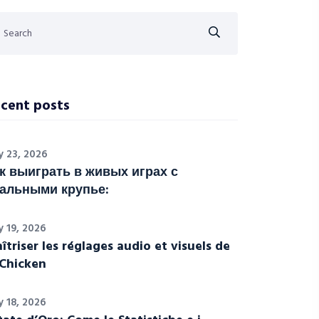
cent posts
y 23, 2026
к выиграть в живых играх с
альными крупье:
y 19, 2026
îtriser les réglages audio et visuels de
Chicken
y 18, 2026