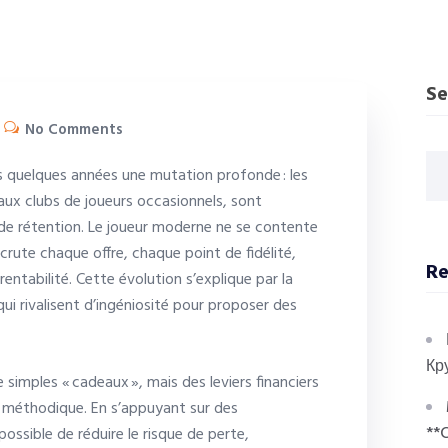
Se
No Comments
is quelques années une mutation profonde : les
aux clubs de joueurs occasionnels, sont
 de rétention. Le joueur moderne ne se contente
scrute chaque offre, chaque point de fidélité,
Re
tabilité. Cette évolution s’explique par la
ui rivalisent d’ingéniosité pour proposer des
Кр
simples « cadeaux », mais des leviers financiers
n méthodique. En s’appuyant sur des
**
ossible de réduire le risque de perte,