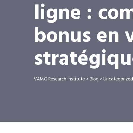
ligne : co
bonus en v
stratégiqu
VAMG Research Institute
>
Blog
>
Uncategorized