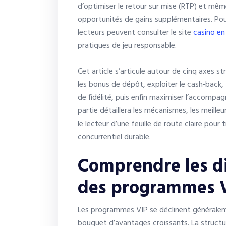
d’optimiser le retour sur mise (RTP) et mêm
opportunités de gains supplémentaires. Pou
lecteurs peuvent consulter le site
casino en
pratiques de jeu responsable.
Cet article s’articule autour de cinq axes st
les bonus de dépôt, exploiter le cash‑back, 
de fidélité, puis enfin maximiser l’accomp
partie détaillera les mécanismes, les meilleur
le lecteur d’une feuille de route claire po
concurrentiel durable.
Comprendre les di
des programmes 
Les programmes VIP se déclinent généraleme
bouquet d’avantages croissants. La structur