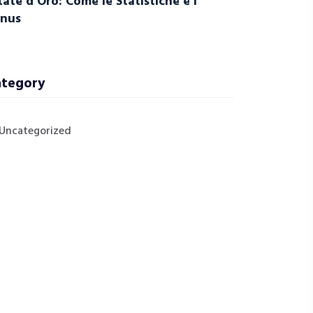
tate d’Oro: Come le Statistiche e i
nus
tegory
Uncategorized