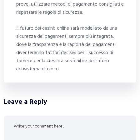
prove, utilizzare metodi di pagamento consigliati e
rispettare le regole di sicurezza.
Il futuro dei casinò online sarà modellato da una
sicurezza dei pagamenti sempre più integrata,
dove la trasparenza e la rapidità dei pagamenti
diventeranno fattori decisivi per il successo di
tornei e per la crescita sostenibile dell’intero
ecosistema di gioco.
Leave a Reply