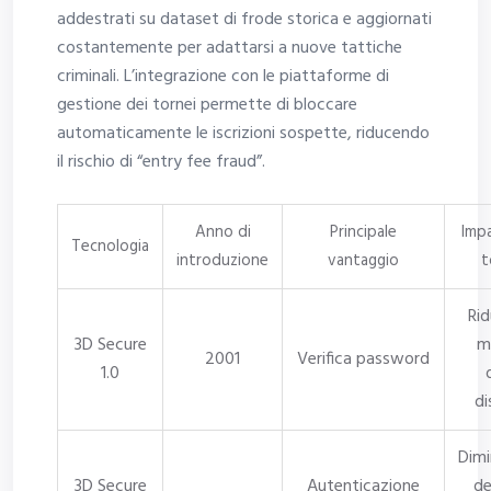
addestrati su dataset di frode storica e aggiornati
costantemente per adattarsi a nuove tattiche
criminali. L’integrazione con le piattaforme di
gestione dei tornei permette di bloccare
automaticamente le iscrizioni sospette, riducendo
il rischio di “entry fee fraud”.
Anno di
Principale
Imp
Tecnologia
introduzione
vantaggio
t
Rid
3D Secure
m
2001
Verifica password
1.0
di
Dimi
3D Secure
Autenticazione
de