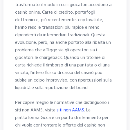
trasformato il modo in cui i giocatori accedono ai
casinò online. Carte di credito, portafogli
elettronici e, più recentemente, criptovalute,
hanno reso le transazioni più rapide e meno
dipendenti da intermediari tradizionali. Questa
evoluzione, però, ha anche portato alla ribalta un
problema che affligge sia gli operatori sia i
giocatori: le chargeback. Quando un titolare di
carta richiede il rimborso di una puntata o di una
vincita, l’intero flusso di cassa del casinò può
subire un colpo improvviso, con ripercussioni sulla
liquidità e sulla reputazione del brand.
Per capire meglio le normative che distinguono i
siti non AAMS, visita
siti non AAMS
. La
piattaforma Gcca è un punto di riferimento per
chi vuole confrontare le offerte dei casinò non