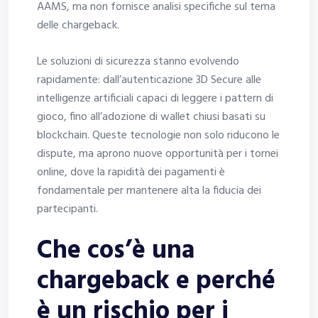
AAMS, ma non fornisce analisi specifiche sul tema
delle chargeback.
Le soluzioni di sicurezza stanno evolvendo
rapidamente: dall’autenticazione 3D Secure alle
intelligenze artificiali capaci di leggere i pattern di
gioco, fino all’adozione di wallet chiusi basati su
blockchain. Queste tecnologie non solo riducono le
dispute, ma aprono nuove opportunità per i tornei
online, dove la rapidità dei pagamenti è
fondamentale per mantenere alta la fiducia dei
partecipanti.
Che cos’è una
chargeback e perché
è un rischio per i