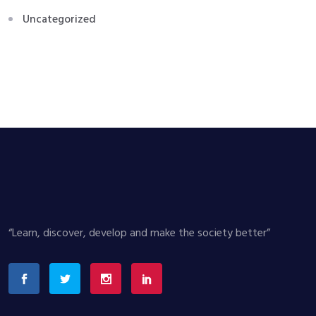
Uncategorized
“Learn, discover, develop and make the society better”