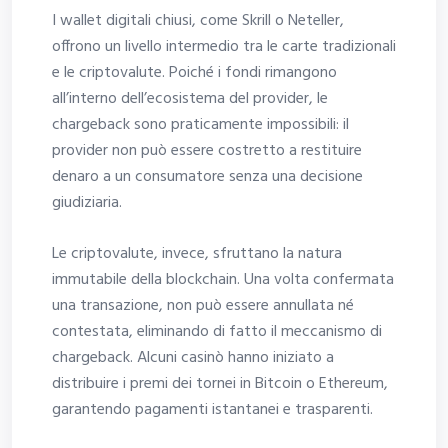
I wallet digitali chiusi, come Skrill o Neteller,
offrono un livello intermedio tra le carte tradizionali
e le criptovalute. Poiché i fondi rimangono
all’interno dell’ecosistema del provider, le
chargeback sono praticamente impossibili: il
provider non può essere costretto a restituire
denaro a un consumatore senza una decisione
giudiziaria.
Le criptovalute, invece, sfruttano la natura
immutabile della blockchain. Una volta confermata
una transazione, non può essere annullata né
contestata, eliminando di fatto il meccanismo di
chargeback. Alcuni casinò hanno iniziato a
distribuire i premi dei tornei in Bitcoin o Ethereum,
garantendo pagamenti istantanei e trasparenti.