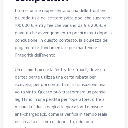
I tornei online rappresentano una delle frontiere
più redditizie del settore: prize pool che superano i
100 000 €, entry fee che variano da 5 a 200 €, e
payout che avvengono entro pochi minuti dopo la
conclusione. In questo contesto, la sicurezza dei
pagamenti è fondamentale per mantenere
l’integrità dell’evento.
Un rischio tipico è la “entry fee fraud”, dove un
partecipante utilizza una carta rubata per
iscriversi, per poi contestare la transazione una
volta vinto. Questo può trasformare un premio
legittimo in una perdita per l’operatore, oltre a
minare la fiducia degli altri giocatori. Le misure
anti‑chargeback, come la verifica in tempo reale
della carta e i limiti di deposito, riducono