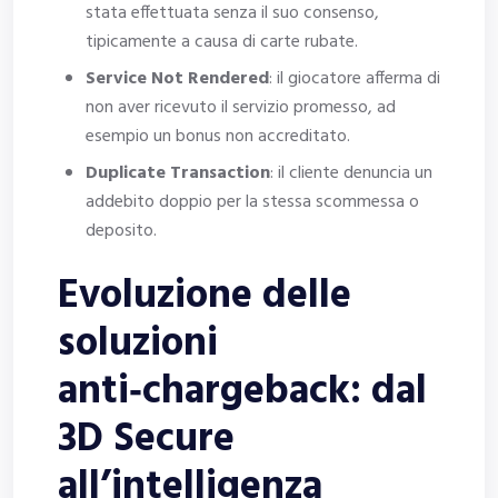
stata effettuata senza il suo consenso,
tipicamente a causa di carte rubate.
Service Not Rendered
: il giocatore afferma di
non aver ricevuto il servizio promesso, ad
esempio un bonus non accreditato.
Duplicate Transaction
: il cliente denuncia un
addebito doppio per la stessa scommessa o
deposito.
Evoluzione delle
soluzioni
anti‑chargeback: dal
3D Secure
all’intelligenza