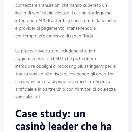
contestare transazioni che hanno superato un
livello di verifica più elevato. I casinò si adeguano
integrando API di autenticazione forniti da banche
e provider di pagamento, mantenendo al
contempo un’esperienza di gioco fluida.
Le prospettive future includono ulteriori
aggiornamenti alla PSD2 che potrebbero
introdurre obblighi di reporting più stringenti per le
transazioni ad alto rischio, spingendo gli operatori
a investire ancora di più in sistemi di intelligenza
artificiale e in partnership con fornitori di sicurezza
specializzati.
Case study: un
casinò leader che ha