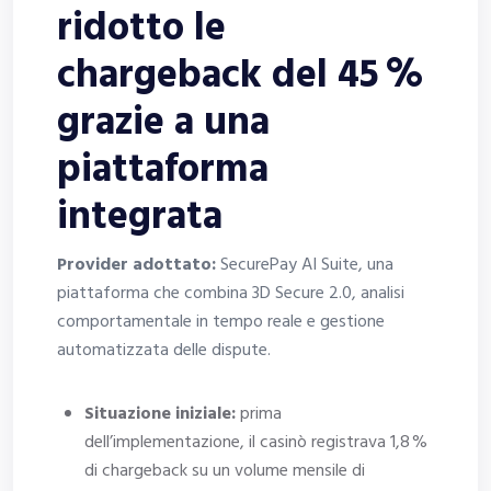
ridotto le
chargeback del 45 %
grazie a una
piattaforma
integrata
Provider adottato:
SecurePay AI Suite, una
piattaforma che combina 3D Secure 2.0, analisi
comportamentale in tempo reale e gestione
automatizzata delle dispute.
Situazione iniziale:
prima
dell’implementazione, il casinò registrava 1,8 %
di chargeback su un volume mensile di