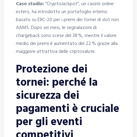
Caso studio:
“CryptoJackpot”, un casinò online
estero, ha introdotto un portafoglio interno
basato su ERC‑20 per i premi dei tornei di slot non
AAMS. Dopo sei mesi, le segnalazioni di
chargeback sono scese del 38 %, mentre il valore
medio dei premi è aumentato del 22 % grazie alla
maggiore attrattiva delle criptovalute.
Protezione dei
tornei: perché la
sicurezza dei
pagamenti è cruciale
per gli eventi
competitivi