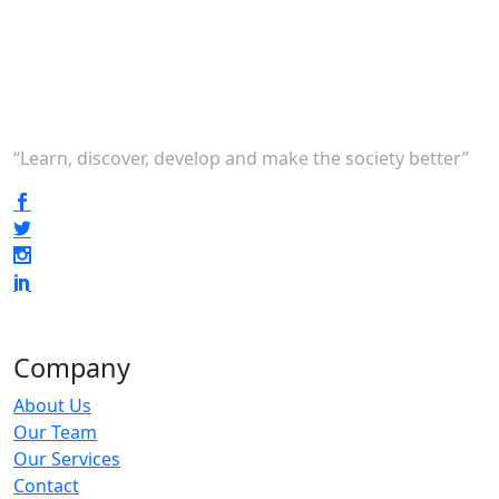
“Learn, discover, develop and make the society better”
Company
About Us
Our Team
Our Services
Contact