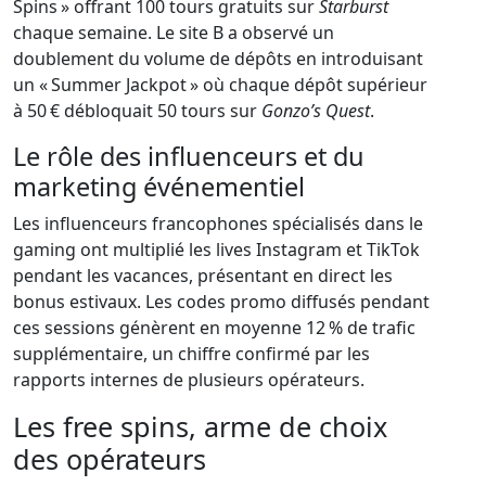
Spins » offrant 100 tours gratuits sur
Starburst
chaque semaine. Le site B a observé un
doublement du volume de dépôts en introduisant
un « Summer Jackpot » où chaque dépôt supérieur
à 50 € débloquait 50 tours sur
Gonzo’s Quest
.
Le rôle des influenceurs et du
marketing événementiel
Les influenceurs francophones spécialisés dans le
gaming ont multiplié les lives Instagram et TikTok
pendant les vacances, présentant en direct les
bonus estivaux. Les codes promo diffusés pendant
ces sessions génèrent en moyenne 12 % de trafic
supplémentaire, un chiffre confirmé par les
rapports internes de plusieurs opérateurs.
Les free spins, arme de choix
des opérateurs