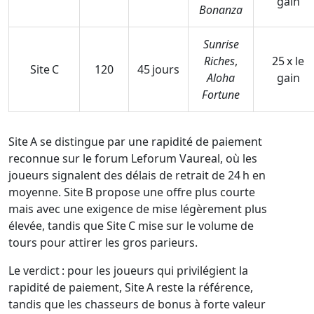
gain
Bonanza
Sunrise
Riches
,
25 x le
Site C
120
45 jours
Aloha
gain
Fortune
Site A se distingue par une rapidité de paiement
reconnue sur le forum Leforum Vaureal, où les
joueurs signalent des délais de retrait de 24 h en
moyenne. Site B propose une offre plus courte
mais avec une exigence de mise légèrement plus
élevée, tandis que Site C mise sur le volume de
tours pour attirer les gros parieurs.
Le verdict : pour les joueurs qui privilégient la
rapidité de paiement, Site A reste la référence,
tandis que les chasseurs de bonus à forte valeur