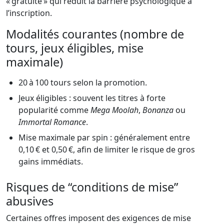
« gratuité » qui réduit la barrière psychologique à
l’inscription.
Modalités courantes (nombre de
tours, jeux éligibles, mise
maximale)
20 à 100 tours selon la promotion.
Jeux éligibles : souvent les titres à forte
popularité comme
Mega Moolah
,
Bonanza
ou
Immortal Romance
.
Mise maximale par spin : généralement entre
0,10 € et 0,50 €, afin de limiter le risque de gros
gains immédiats.
Risques de “conditions de mise”
abusives
Certaines offres imposent des exigences de mise