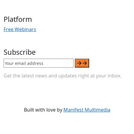
Platform
Free Webinars
Subscribe
Get the latest news and updates right at your inbox.
Built with love by
Manifest Multimedia