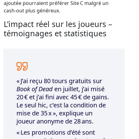
ajoutée pourraient préférer Site C malgré un
cash‑out plus généreux.
L’impact réel sur les joueurs –
témoignages et statistiques
« J’ai reçu 80 tours gratuits sur
Book of Dead
en juillet, j’ai misé
20 € et j’ai fini avec 45 € de gains.
Le seul hic, c’est la condition de
mise de 35 x », explique un
joueur anonyme de 28 ans.
« Les promotions d’été sont