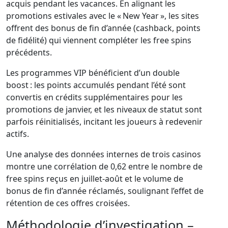
acquis pendant les vacances. En alignant les
promotions estivales avec le « New Year », les sites
offrent des bonus de fin d’année (cashback, points
de fidélité) qui viennent compléter les free spins
précédents.
Les programmes VIP bénéficient d’un double
boost : les points accumulés pendant l’été sont
convertis en crédits supplémentaires pour les
promotions de janvier, et les niveaux de statut sont
parfois réinitialisés, incitant les joueurs à redevenir
actifs.
Une analyse des données internes de trois casinos
montre une corrélation de 0,62 entre le nombre de
free spins reçus en juillet‑août et le volume de
bonus de fin d’année réclamés, soulignant l’effet de
rétention de ces offres croisées.
Méthodologie d’investigation –