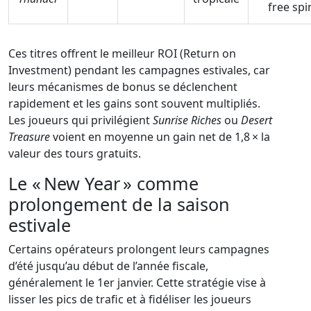
free spi
Ces titres offrent le meilleur ROI (Return on
Investment) pendant les campagnes estivales, car
leurs mécanismes de bonus se déclenchent
rapidement et les gains sont souvent multipliés.
Les joueurs qui privilégient
Sunrise Riches
ou
Desert
Treasure
voient en moyenne un gain net de 1,8 × la
valeur des tours gratuits.
Le « New Year » comme
prolongement de la saison
estivale
Certains opérateurs prolongent leurs campagnes
d’été jusqu’au début de l’année fiscale,
généralement le 1er janvier. Cette stratégie vise à
lisser les pics de trafic et à fidéliser les joueurs