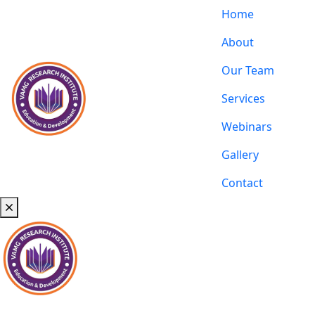
Home
About
Our Team
Services
Webinars
Gallery
Contact