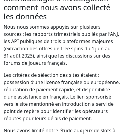
comment nous avons collecté
les données
Nous nous sommes appuyés sur plusieurs
sources : les rapports trimestriels publiés par l’ANJ,
les API publiques de trois plateformes majeures
(extraction des offres de free spins du 1 juin au
31 août 2023), ainsi que les discussions sur des
forums de joueurs français.
Les critères de sélection des sites étaient :
possession d’une licence française ou européenne,
réputation de paiement rapide, et disponibilité
d’une assistance en français. Le lien sponsorisé
vers le site mentionné en introduction a servi de
point de repère pour identifier les opérateurs
réputés pour leurs délais de paiement.
Nous avons limité notre étude aux jeux de slots à