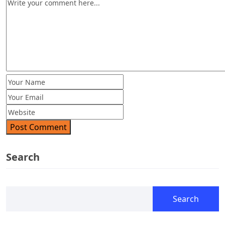
Post Comment
Search
Search