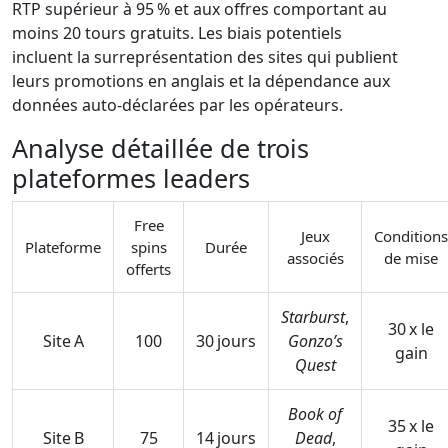
RTP supérieur à 95 % et aux offres comportant au
moins 20 tours gratuits. Les biais potentiels
incluent la surreprésentation des sites qui publient
leurs promotions en anglais et la dépendance aux
données auto‑déclarées par les opérateurs.
Analyse détaillée de trois
plateformes leaders
Free
Jeux
Conditions
Plateforme
spins
Durée
associés
de mise
offerts
Starburst
,
30 x le
Site A
100
30 jours
Gonzo’s
gain
Quest
Book of
35 x le
Site B
75
14 jours
Dead
,