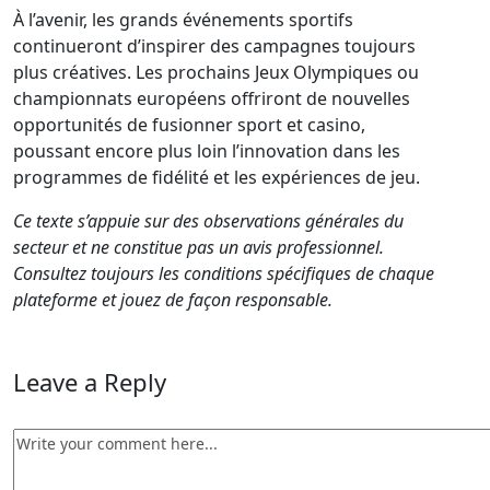
À l’avenir, les grands événements sportifs
continueront d’inspirer des campagnes toujours
plus créatives. Les prochains Jeux Olympiques ou
championnats européens offriront de nouvelles
opportunités de fusionner sport et casino,
poussant encore plus loin l’innovation dans les
programmes de fidélité et les expériences de jeu.
Ce texte s’appuie sur des observations générales du
secteur et ne constitue pas un avis professionnel.
Consultez toujours les conditions spécifiques de chaque
plateforme et jouez de façon responsable.
Leave a Reply