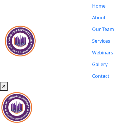
Home
About
Our Team
Services
Webinars
Gallery
Contact