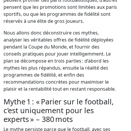
peuvent profiter des paris footballistiques, d’autres
pensent que les promotions sont limitées aux paris
sportifs, ou que les programmes de fidélité sont
réservés à une élite de gros joueurs.
Nous allons donc déconstruire ces mythes,
analyser les véritables offres de fidélité déployées
pendant la Coupe du Monde, et fournir des
conseils pratiques pour jouer intelligemment. Le
plan se décompose en trois parties : d’abord les
mythes les plus répandus, ensuite la réalité des
programmes de fidélité, et enfin des
recommandations concrètes pour maximiser le
plaisir et la rentabilité tout en restant responsable.
Mythe 1 : « Parier sur le football,
c’est uniquement pour les
experts » – 380 mots
Le mythe persiste parce que le football, avec ses