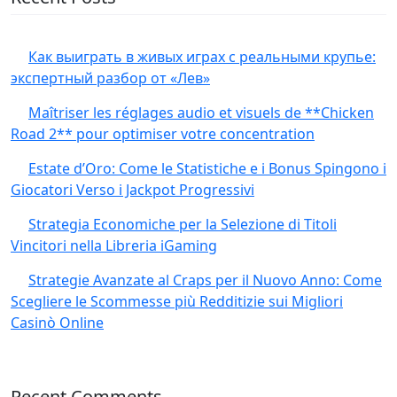
Как выиграть в живых играх с реальными крупье:
экспертный разбор от «Лев»
Maîtriser les réglages audio et visuels de **Chicken
Road 2** pour optimiser votre concentration
Estate d’Oro: Come le Statistiche e i Bonus Spingono i
Giocatori Verso i Jackpot Progressivi
Strategia Economiche per la Selezione di Titoli
Vincitori nella Libreria iGaming
Strategie Avanzate al Craps per il Nuovo Anno: Come
Scegliere le Scommesse più Redditizie sui Migliori
Casinò Online
Recent Comments