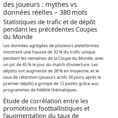
des joueurs : mythes vs
données réelles – 380 mots
Statistiques de trafic et de dépôt
pendant les précédentes Coupes
du Monde
Les données agrégées de plusieurs plateformes
montrent une hausse de 32 % du trafic unique
pendant les semaines de la Coupe du Monde, avec
un pic de 45 % le jour du match d’ouverture. Les
dépôts ont augmenté de 28 % en moyenne, et le
taux de rétention (joueurs actifs 30 jours après le
premier dépôt) a grimpé de 12 points grâce aux
programmes de fidélité thématiques.
Étude de corrélation entre les
promotions footballistiques et
l’augmentation du taux de