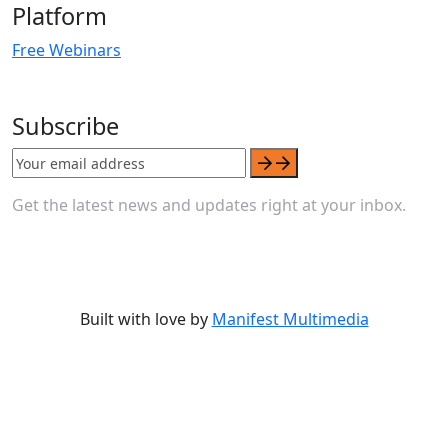
Platform
Free Webinars
Subscribe
Get the latest news and updates right at your inbox.
Built with love by
Manifest Multimedia