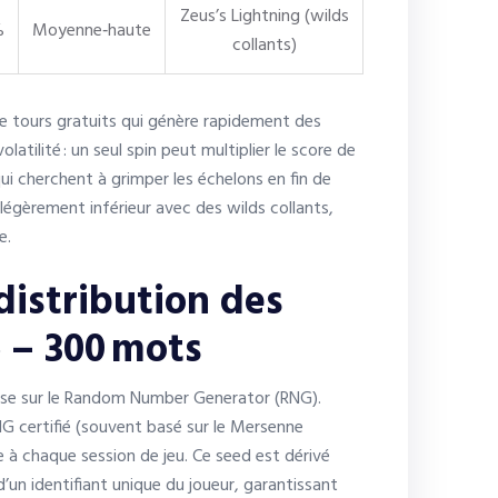
Zeus’s Lightning (wilds
%
Moyenne‑haute
collants)
e tours gratuits qui génère rapidement des
latilité : un seul spin peut multiplier le score de
qui cherchent à grimper les échelons en fin de
égèrement inférieur avec des wilds collants,
e.
distribution des
» – 300 mots
pose sur le Random Number Generator (RNG).
NG certifié (souvent basé sur le Mersenne
e à chaque session de jeu. Ce seed est dérivé
’un identifiant unique du joueur, garantissant