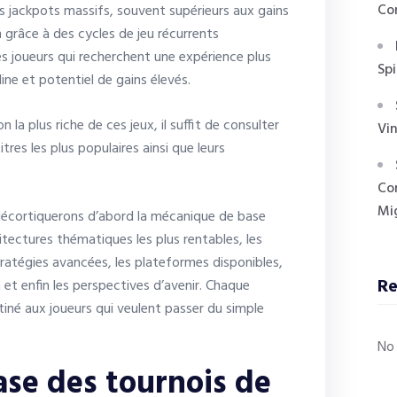
Co
 jackpots massifs, souvent supérieurs aux gains
n grâce à des cycles de jeu récurrents
es joueurs qui recherchent une expérience plus
Spi
ne et potentiel de gains élevés.
 la plus riche de ces jeux, il suffit de consulter
Vin
titres les plus populaires ainsi que leurs
Co
Mig
s décortiquerons d’abord la mécanique de base
itectures thématiques les plus rentables, les
tratégies avancées, les plateformes disponibles,
R
 et enfin les perspectives d’avenir. Chaque
iné aux joueurs qui veulent passer du simple
No
se des tournois de