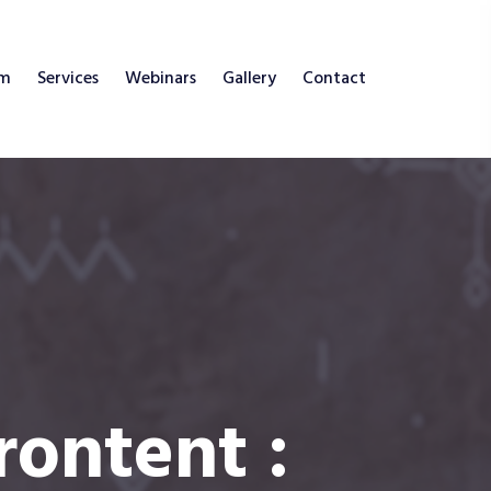
am
Services
Webinars
Gallery
Contact
rontent :