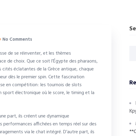
Se
No Comments
esse de se réinventer, et les thèmes
ce de choix. Que ce soit l’Égypte des pharaons,
es cités éclatantes de la Grèce antique, chaque
ueur dès le premier spin. Cette fascination
Re
ise en compétition : les tournois de slots
sport électronique où le score, le timing et la
Кр
une part, ils créent une dynamique
rs performances affichées en temps réel sur des
**
agements via le chat intégré. D’autre part, ils