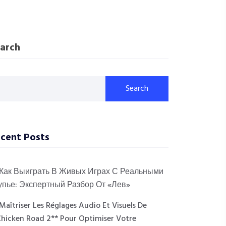
arch
Search
cent Posts
Как Выиграть В Живых Играх С Реальными
упье: Экспертный Разбор От «Лев»
Maîtriser Les Réglages Audio Et Visuels De
Chicken Road 2** Pour Optimiser Votre