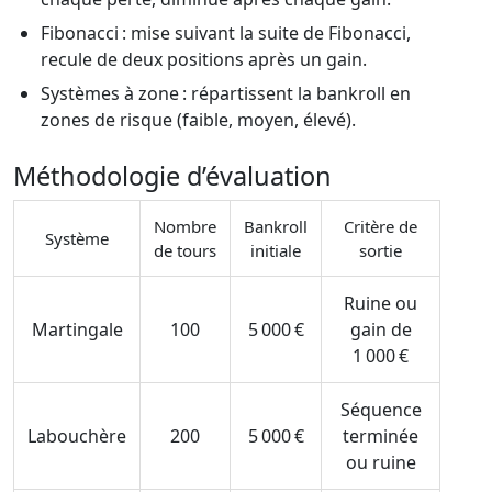
Fibonacci : mise suivant la suite de Fibonacci,
recule de deux positions après un gain.
Systèmes à zone : répartissent la bankroll en
zones de risque (faible, moyen, élevé).
Méthodologie d’évaluation
Nombre
Bankroll
Critère de
Système
de tours
initiale
sortie
Ruine ou
Martingale
100
5 000 €
gain de
1 000 €
Séquence
Labouchère
200
5 000 €
terminée
ou ruine