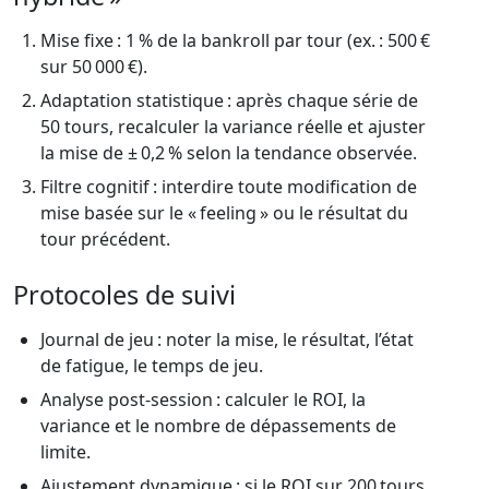
Mise fixe : 1 % de la bankroll par tour (ex. : 500 €
sur 50 000 €).
Adaptation statistique : après chaque série de
50 tours, recalculer la variance réelle et ajuster
la mise de ± 0,2 % selon la tendance observée.
Filtre cognitif : interdire toute modification de
mise basée sur le « feeling » ou le résultat du
tour précédent.
Protocoles de suivi
Journal de jeu : noter la mise, le résultat, l’état
de fatigue, le temps de jeu.
Analyse post‑session : calculer le ROI, la
variance et le nombre de dépassements de
limite.
Ajustement dynamique : si le ROI sur 200 tours