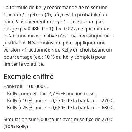
La formule de Kelly recommande de miser une
fraction
f
= (p·b − q)/b, où
p
est la probabilité de
gain,
b
le paiement net,
q
= 1 − p. Pour un pari
rouge (p ≈ 0,486, b = 1), f ≈ ‑0,027, ce qui indique
qu’aucune mise positive n’est mathématiquement
justifiable. Néanmoins, on peut appliquer une
version « fractionnée » de Kelly en choisissant un
pourcentage (ex. : 10 % du Kelly complet) pour
limiter la volatilité.
Exemple chiffré
Bankroll = 100 000 €.
– Kelly complet : f ≈ ‑2,7 % → aucune mise.
– Kelly à 10 % : mise = 0,27 % de la bankroll = 270 €.
– Kelly à 25 % : mise = 0,68 % de la bankroll = 680 €.
Simulation sur 5 000 tours avec mise fixe de 270 €
(10 % Kelly) :