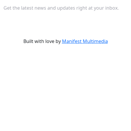
Get the latest news and updates right at your inbox.
Built with love by
Manifest Multimedia