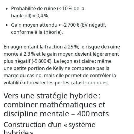
Probabilité de ruine (< 10 % de la
bankroll) ≈ 0,4 %.
Gain moyen attendu ≈ ‑2 700 € (EV négatif,
conforme à la théorie).
En augmentant la fraction à 25 %, le risque de ruine
monte à 2,3 % et le gain moyen devient légèrement
plus négatif (‑9 800 €). La leçon est claire : même
une petite portion de Kelly ne compense pas la
marge du casino, mais elle permet de contrôler la
volatilité et d’éviter les pertes catastrophiques.
Vers une stratégie hybride :
combiner mathématiques et
discipline mentale – 400 mots
Construction d’un « système
hybride »