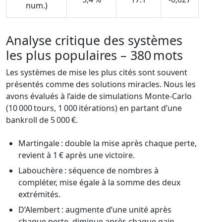
num.)
Analyse critique des systèmes
les plus populaires – 380 mots
Les systèmes de mise les plus cités sont souvent
présentés comme des solutions miracles. Nous les
avons évalués à l’aide de simulations Monte‑Carlo
(10 000 tours, 1 000 itérations) en partant d’une
bankroll de 5 000 €.
Martingale : double la mise après chaque perte,
revient à 1 € après une victoire.
Labouchère : séquence de nombres à
compléter, mise égale à la somme des deux
extrémités.
D’Alembert : augmente d’une unité après
chaque perte, diminue après chaque gain.