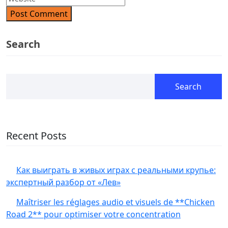
Post Comment
Search
Search
Recent Posts
Как выиграть в живых играх с реальными крупье:
экспертный разбор от «Лев»
Maîtriser les réglages audio et visuels de **Chicken
Road 2** pour optimiser votre concentration