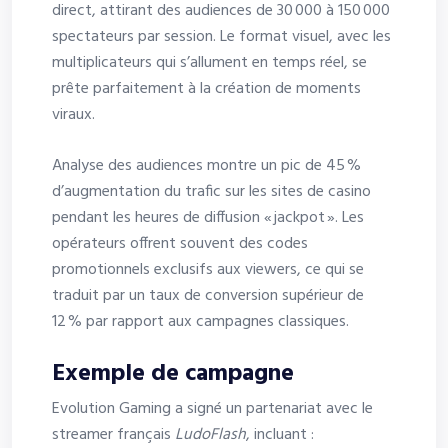
direct, attirant des audiences de 30 000 à 150 000
spectateurs par session. Le format visuel, avec les
multiplicateurs qui s’allument en temps réel, se
prête parfaitement à la création de moments
viraux.
Analyse des audiences montre un pic de 45 %
d’augmentation du trafic sur les sites de casino
pendant les heures de diffusion « jackpot ». Les
opérateurs offrent souvent des codes
promotionnels exclusifs aux viewers, ce qui se
traduit par un taux de conversion supérieur de
12 % par rapport aux campagnes classiques.
Exemple de campagne
Evolution Gaming a signé un partenariat avec le
streamer français
LudoFlash
, incluant :