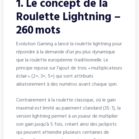
1. Le concept de la
Roulette Lightning –
260 mots
Evolution Gaming a lancé la roulette lightning pour
répondre à la demande d’un jeu plus dynamique
que la roulette européenne traditionnelle. Le
principe repose sur l’ajout de trois « multiplicateurs
éclair » (2×, 3×, 5×) qui sont attribués
aléatoirement à des numéros avant chaque spin.
Contrairement à la roulette classique, où le gain
maximal est limité au paiement standard (35 : 1), la
version lightning permet à un joueur de multiplier
son gain jusqu’à 5 fois, créant ainsi des jackpots
qui peuvent atteindre plusieurs centaines de