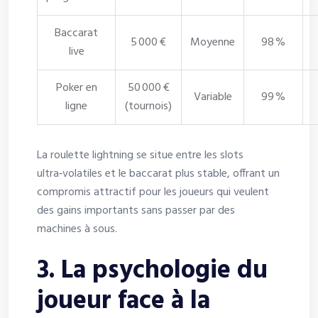
Baccarat
5 000 €
Moyenne
98 %
live
Poker en
50 000 €
Variable
99 %
ligne
(tournois)
La roulette lightning se situe entre les slots
ultra‑volatiles et le baccarat plus stable, offrant un
compromis attractif pour les joueurs qui veulent
des gains importants sans passer par des
machines à sous.
3. La psychologie du
joueur face à la