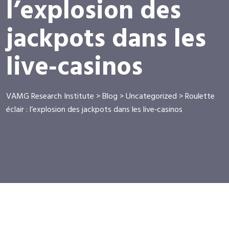
l’explosion des
jackpots dans les
live‑casinos
VAMG Research Institute
>
Blog
>
Uncategorized
>
Roulette
éclair : l’explosion des jackpots dans les live‑casinos