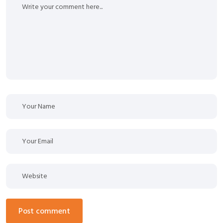
post comment