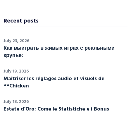
Recent posts
July 23, 2026
Как выиграть в живых играх с реальными
крупье:
July 19, 2026
Maîtriser les réglages audio et visuels de
**Chicken
July 18, 2026
Estate d’Oro: Come le Statistiche e i Bonus