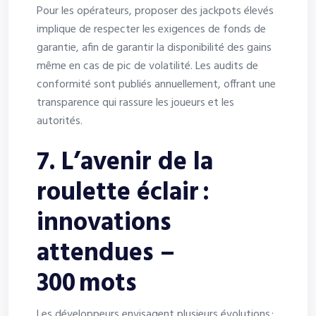
Pour les opérateurs, proposer des jackpots élevés
implique de respecter les exigences de fonds de
garantie, afin de garantir la disponibilité des gains
même en cas de pic de volatilité. Les audits de
conformité sont publiés annuellement, offrant une
transparence qui rassure les joueurs et les
autorités.
7. L’avenir de la
roulette éclair :
innovations
attendues –
300 mots
Les développeurs envisagent plusieurs évolutions :