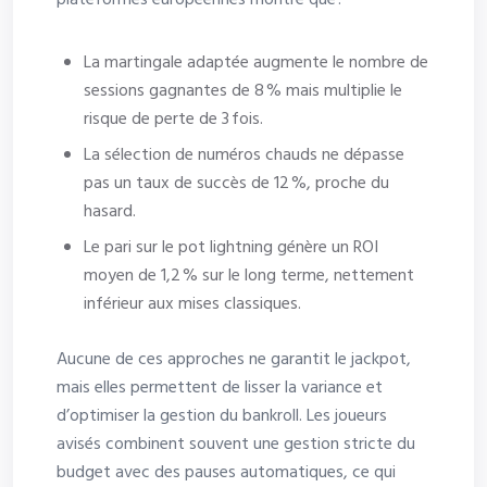
plateformes européennes montre que :
La martingale adaptée augmente le nombre de
sessions gagnantes de 8 % mais multiplie le
risque de perte de 3 fois.
La sélection de numéros chauds ne dépasse
pas un taux de succès de 12 %, proche du
hasard.
Le pari sur le pot lightning génère un ROI
moyen de 1,2 % sur le long terme, nettement
inférieur aux mises classiques.
Aucune de ces approches ne garantit le jackpot,
mais elles permettent de lisser la variance et
d’optimiser la gestion du bankroll. Les joueurs
avisés combinent souvent une gestion stricte du
budget avec des pauses automatiques, ce qui