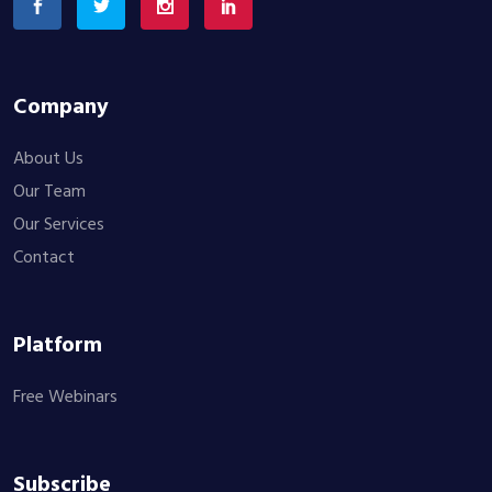
Company
About Us
Our Team
Our Services
Contact
Platform
Free Webinars
Subscribe