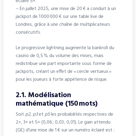
éclairé 5×.
– En juillet 2025, une mise de 20 € a conduit à un
jackpot de 1 000 000 € sur une table live de
Londres, grâce à une chaîne de multiplicateurs
consécutifs.
Le progressive lightning augmente la bankroll du
casino de 0,5 % du volume des mises, mais
redistribue une part importante sous forme de
jackpots, créant un effet de « cercle vertueux »
pour les joueurs à forte appétence de risque.
2.1. Modélisation
mathématique (150 mots)
Soit
p2
,
p3
et
p5
les probabilités respectives de
2×, 3× et 5× (0,06 ; 0,03 ; 0,01). Le gain attendu
(GE) d’une mise de 1 € sur un numéro éclairé est :