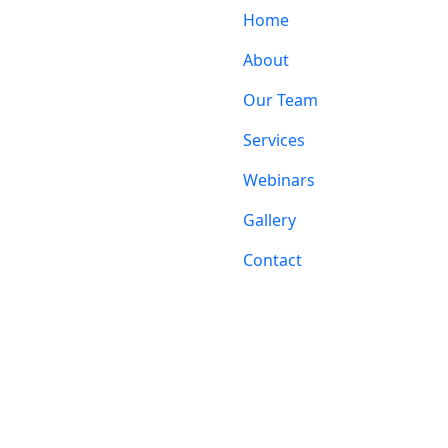
Home
About
Our Team
Services
Webinars
Gallery
Contact