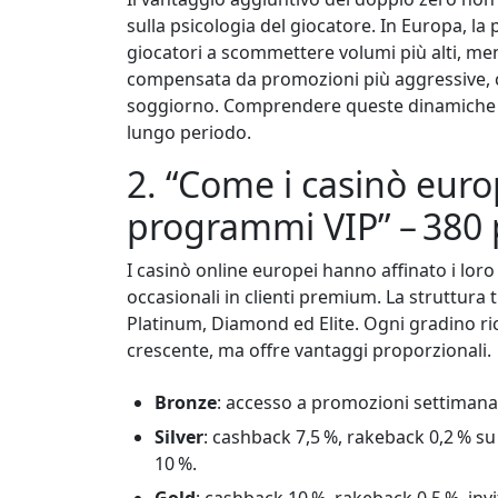
sulla psicologia del giocatore. In Europa, la
giocatori a scommettere volumi più alti, me
compensata da promozioni più aggressive, c
soggiorno. Comprendere queste dinamiche è 
lungo periodo.
2. “Come i casinò euro
programmi VIP” – 380 
I casinò online europei hanno affinato i lor
occasionali in clienti premium. La struttura ti
Platinum, Diamond ed Elite. Ogni gradino ri
crescente, ma offre vantaggi proporzionali.
Bronze
: accesso a promozioni settimanal
Silver
: cashback 7,5 %, rakeback 0,2 % su
10 %.