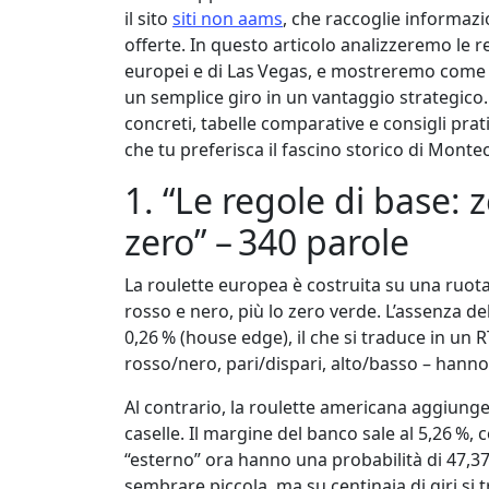
il sito
siti non aams
, che raccoglie informazi
offerte. In questo articolo analizzeremo le 
europei e di Las Vegas, e mostreremo come i 
un semplice giro in un vantaggio strategico
concreti, tabelle comparative e consigli prati
che tu preferisca il fascino storico di Montecar
1. “Le regole di base: 
zero” – 340 parole
La roulette europea è costruita su una ruota d
rosso e nero, più lo zero verde. L’assenza de
0,26 % (house edge), il che si traduce in un
rosso/nero, pari/dispari, alto/basso – hanno 
Al contrario, la roulette americana aggiunge 
caselle. Il margine del banco sale al 5,26 %,
“esterno” ora hanno una probabilità di 47,37 
sembrare piccola, ma su centinaia di giri si t