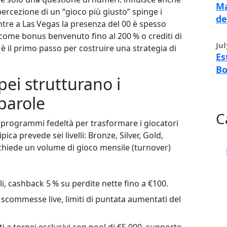
Ma
 percezione di un “gioco più giusto” spinge i
de
ntre a Las Vegas la presenza del 00 è spesso
ome bonus benvenuto fino al 200 % o crediti di
Jul
il primo passo per costruire una strategia di
Es
B
pei strutturano i
parole
C
o programmi fedeltà per trasformare i giocatori
pica prevede sei livelli: Bronze, Silver, Gold,
chiede un volume di gioco mensile (turnover)
i, cashback 5 % su perdite nette fino a €100.
 scommesse live, limiti di puntata aumentati del