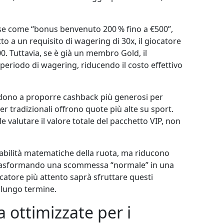
se come “bonus benvenuto 200 % fino a €500”,
to a un requisito di wagering di 30x, il giocatore
. Tuttavia, se è già un membro Gold, il
 periodo di wagering, riducendo il costo effettivo
ndono a proporre cashback più generosi per
r tradizionali offrono quote più alte su sport.
 valutare il valore totale del pacchetto VIP, non
robabilità matematiche della ruota, ma riducono
 trasformando una scommessa “normale” in una
iocatore più attento saprà sfruttare questi
a lungo termine.
a ottimizzate per i