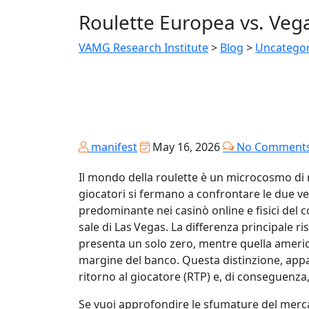
Roulette Europea vs. Vegas
VAMG Research Institute
>
Blog
>
Uncategor
manifest
May 16, 2026
No Comment
Il mondo della roulette è un microcosmo di r
giocatori si fermano a confrontare le due ve
predominante nei casinò online e fisici del c
sale di Las Vegas. La differenza principale ri
presenta un solo zero, mentre quella ameri
margine del banco. Questa distinzione, app
ritorno al giocatore (RTP) e, di conseguenza,
Se vuoi approfondire le sfumature del mercat