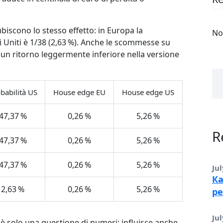
biscono lo stesso effetto: in Europa la
No
ti Uniti è 1/38 (2,63 %). Anche le scommesse su
un ritorno leggermente inferiore nella versione
babilità US
House edge EU
House edge US
47,37 %
0,26 %
5,26 %
R
47,37 %
0,26 %
5,26 %
47,37 %
0,26 %
5,26 %
Jul
Ка
2,63 %
0,26 %
5,26 %
ре
Jul
 è solo una questione di numeri: influisce anche