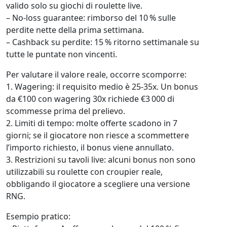
valido solo su giochi di roulette live.
– No‑loss guarantee: rimborso del 10 % sulle
perdite nette della prima settimana.
– Cashback su perdite: 15 % ritorno settimanale su
tutte le puntate non vincenti.
Per valutare il valore reale, occorre scomporre:
1. Wagering: il requisito medio è 25‑35x. Un bonus
da €100 con wagering 30x richiede €3 000 di
scommesse prima del prelievo.
2. Limiti di tempo: molte offerte scadono in 7
giorni; se il giocatore non riesce a scommettere
l’importo richiesto, il bonus viene annullato.
3. Restrizioni su tavoli live: alcuni bonus non sono
utilizzabili su roulette con croupier reale,
obbligando il giocatore a scegliere una versione
RNG.
Esempio pratico: