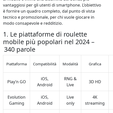
vantaggiosi per gli utenti di smartphone. L’obiettivo
è fornire un quadro completo, dal punto di vista
tecnico e promozionale, per chi vuole giocare in
modo consapevole e redditizio.
1. Le piattaforme di roulette
mobile più popolari nel 2024 –
340 parole
Piattaforma
Compatibilità
Modalità
Grafica
iOS,
RNG &
Play’n GO
3D HD
Android
Live
Evolution
iOS,
Live
4K
Gaming
Android
only
streaming