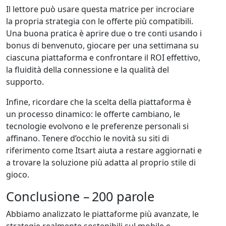
Il lettore può usare questa matrice per incrociare
la propria strategia con le offerte più compatibili.
Una buona pratica è aprire due o tre conti usando i
bonus di benvenuto, giocare per una settimana su
ciascuna piattaforma e confrontare il ROI effettivo,
la fluidità della connessione e la qualità del
supporto.
Infine, ricordare che la scelta della piattaforma è
un processo dinamico: le offerte cambiano, le
tecnologie evolvono e le preferenze personali si
affinano. Tenere d’occhio le novità su siti di
riferimento come Itsart aiuta a restare aggiornati e
a trovare la soluzione più adatta al proprio stile di
gioco.
Conclusione – 200 parole
Abbiamo analizzato le piattaforme più avanzate, le