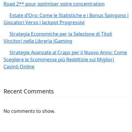
Road 2** pour optimiser votre concentration
Estate d’Oro: Come le Statistiche e i Bonus Spingono i
Giocatori Verso i Jackpot Progressivi
Strategia Economiche per la Selezione di Titoli
Vincitori nella Libreria iGaming
Strategie Avanzate al Craps per il Nuovo Anno: Come
Scegliere le Scommesse più Redditizie sui Migliori
Casinò Online
Recent Comments
No comments to show.