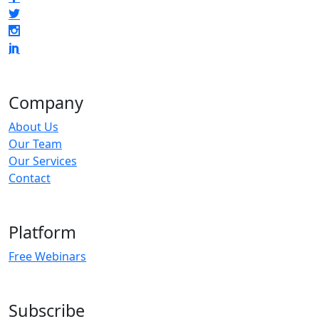
Company
About Us
Our Team
Our Services
Contact
Platform
Free Webinars
Subscribe