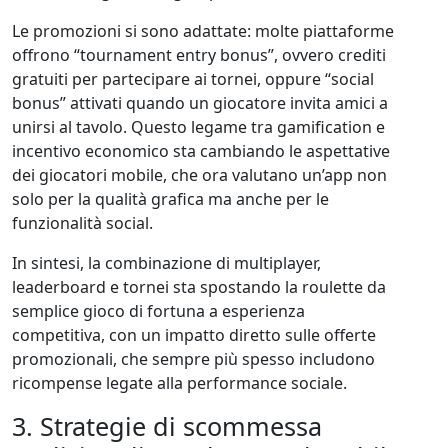
Le promozioni si sono adattate: molte piattaforme
offrono “tournament entry bonus”, ovvero crediti
gratuiti per partecipare ai tornei, oppure “social
bonus” attivati quando un giocatore invita amici a
unirsi al tavolo. Questo legame tra gamification e
incentivo economico sta cambiando le aspettative
dei giocatori mobile, che ora valutano un’app non
solo per la qualità grafica ma anche per le
funzionalità social.
In sintesi, la combinazione di multiplayer,
leaderboard e tornei sta spostando la roulette da
semplice gioco di fortuna a esperienza
competitiva, con un impatto diretto sulle offerte
promozionali, che sempre più spesso includono
ricompense legate alla performance sociale.
3. Strategie di scommessa