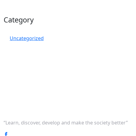
Category
Uncategorized
“Learn, discover, develop and make the society better”