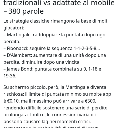
tradizionali vs adattate al mobile
– 380 parole
Le strategie classiche rimangono la base di molti
giocatori:
– Martingale: raddoppiare la puntata dopo ogni
perdita.
– Fibonacci: seguire la sequenza 1‑1‑2‑3‑5‑8…
– D’Alembert: aumentare di una unità dopo una
perdita, diminuire dopo una vincita.
– James Bond: puntata combinata su 0, 1‑18 e
19‑36.
Su schermo piccolo, però, la Martingale diventa
rischiosa: il limite di puntata minimo su molte app
è €0,10, ma il massimo può arrivare a €500,
rendendo difficile sostenere una serie di perdite
prolungata. Inoltre, le connessioni variabili
possono causare lag nei momenti critici,