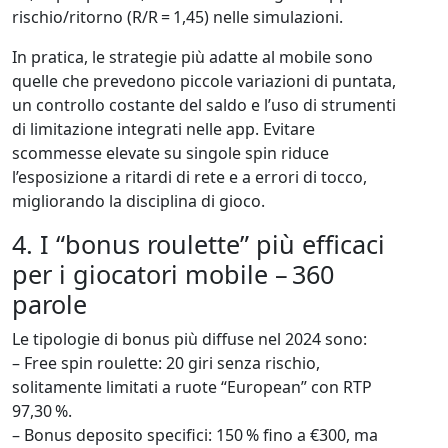
rischio/ritorno (R/R = 1,45) nelle simulazioni.
In pratica, le strategie più adatte al mobile sono
quelle che prevedono piccole variazioni di puntata,
un controllo costante del saldo e l’uso di strumenti
di limitazione integrati nelle app. Evitare
scommesse elevate su singole spin riduce
l’esposizione a ritardi di rete e a errori di tocco,
migliorando la disciplina di gioco.
4. I “bonus roulette” più efficaci
per i giocatori mobile – 360
parole
Le tipologie di bonus più diffuse nel 2024 sono:
– Free spin roulette: 20 giri senza rischio,
solitamente limitati a ruote “European” con RTP
97,30 %.
– Bonus deposito specifici: 150 % fino a €300, ma