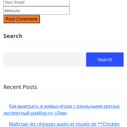
Post Comment
Search
Search
Recent Posts
Как выиграть в живых играх с реальными крупье:
экспертный разбор от «Лев»
Maîtriser les réglages audio et visuels de **Chicken