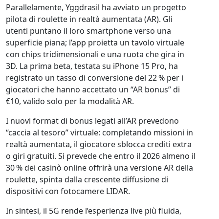
Parallelamente, Yggdrasil ha avviato un progetto
pilota di roulette in realtà aumentata (AR). Gli
utenti puntano il loro smartphone verso una
superficie piana; l’app proietta un tavolo virtuale
con chips tridimensionali e una ruota che gira in
3D. La prima beta, testata su iPhone 15 Pro, ha
registrato un tasso di conversione del 22 % per i
giocatori che hanno accettato un “AR bonus” di
€10, valido solo per la modalità AR.
I nuovi format di bonus legati all’AR prevedono
“caccia al tesoro” virtuale: completando missioni in
realtà aumentata, il giocatore sblocca crediti extra
o giri gratuiti. Si prevede che entro il 2026 almeno il
30 % dei casinò online offrirà una versione AR della
roulette, spinta dalla crescente diffusione di
dispositivi con fotocamere LIDAR.
In sintesi, il 5G rende l’esperienza live più fluida,