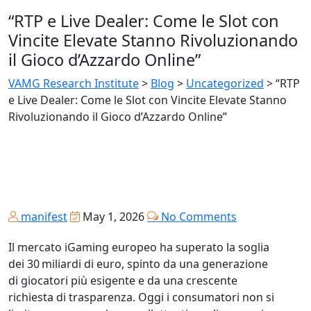
“RTP e Live Dealer: Come le Slot con
Vincite Elevate Stanno Rivoluzionando
il Gioco d’Azzardo Online”
VAMG Research Institute
>
Blog
>
Uncategorized
>
“RTP
e Live Dealer: Come le Slot con Vincite Elevate Stanno
Rivoluzionando il Gioco d’Azzardo Online”
manifest
May 1, 2026
No Comments
Il mercato iGaming europeo ha superato la soglia
dei 30 miliardi di euro, spinto da una generazione
di giocatori più esigente e da una crescente
richiesta di trasparenza. Oggi i consumatori non si