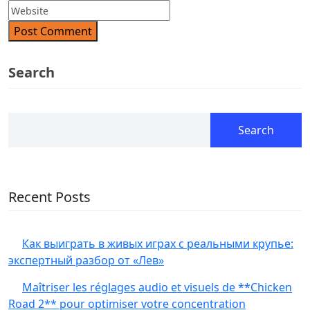
Post Comment
Search
Search
Recent Posts
Как выиграть в живых играх с реальными крупье:
экспертный разбор от «Лев»
Maîtriser les réglages audio et visuels de **Chicken
Road 2** pour optimiser votre concentration