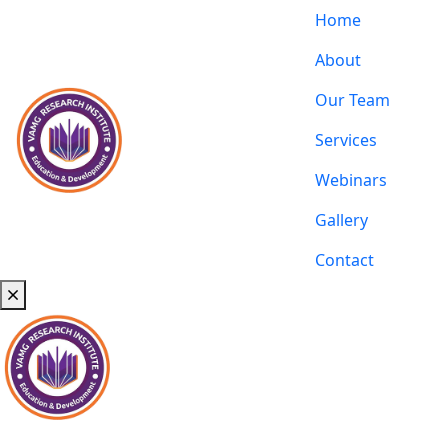
Home
About
Our Team
Services
Webinars
Gallery
Contact