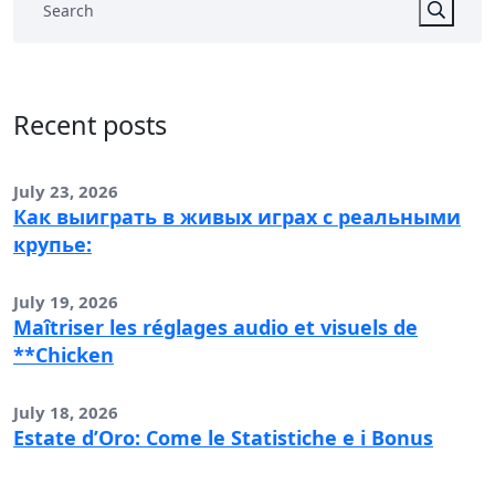
Recent posts
July 23, 2026
Как выиграть в живых играх с реальными
крупье:
July 19, 2026
Maîtriser les réglages audio et visuels de
**Chicken
July 18, 2026
Estate d’Oro: Come le Statistiche e i Bonus