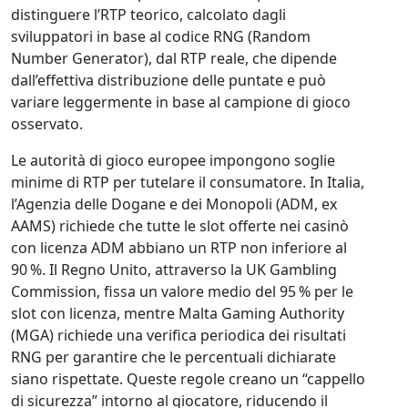
distinguere l’RTP teorico, calcolato dagli
sviluppatori in base al codice RNG (Random
Number Generator), dal RTP reale, che dipende
dall’effettiva distribuzione delle puntate e può
variare leggermente in base al campione di gioco
osservato.
Le autorità di gioco europee impongono soglie
minime di RTP per tutelare il consumatore. In Italia,
l’Agenzia delle Dogane e dei Monopoli (ADM, ex
AAMS) richiede che tutte le slot offerte nei casinò
con licenza ADM abbiano un RTP non inferiore al
90 %. Il Regno Unito, attraverso la UK Gambling
Commission, fissa un valore medio del 95 % per le
slot con licenza, mentre Malta Gaming Authority
(MGA) richiede una verifica periodica dei risultati
RNG per garantire che le percentuali dichiarate
siano rispettate. Queste regole creano un “cappello
di sicurezza” intorno al giocatore, riducendo il