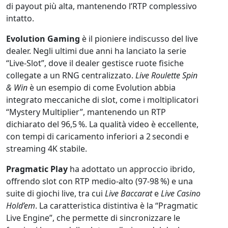
di payout più alta, mantenendo l’RTP complessivo
intatto.
Evolution Gaming
è il pioniere indiscusso del live
dealer. Negli ultimi due anni ha lanciato la serie
“Live‑Slot”, dove il dealer gestisce ruote fisiche
collegate a un RNG centralizzato.
Live Roulette Spin
& Win
è un esempio di come Evolution abbia
integrato meccaniche di slot, come i moltiplicatori
“Mystery Multiplier”, mantenendo un RTP
dichiarato del 96,5 %. La qualità video è eccellente,
con tempi di caricamento inferiori a 2 secondi e
streaming 4K stabile.
Pragmatic Play
ha adottato un approccio ibrido,
offrendo slot con RTP medio‑alto (97‑98 %) e una
suite di giochi live, tra cui
Live Baccarat
e
Live Casino
Hold’em
. La caratteristica distintiva è la “Pragmatic
Live Engine”, che permette di sincronizzare le