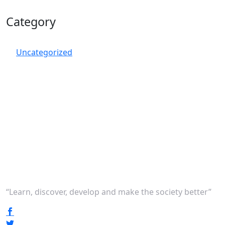
Category
Uncategorized
“Learn, discover, develop and make the society better”