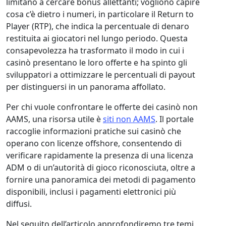
limitano a cercare bonus allettanti; vogliono capire
cosa c’è dietro i numeri, in particolare il Return to
Player (RTP), che indica la percentuale di denaro
restituita ai giocatori nel lungo periodo. Questa
consapevolezza ha trasformato il modo in cui i
casinò presentano le loro offerte e ha spinto gli
sviluppatori a ottimizzare le percentuali di payout
per distinguersi in un panorama affollato.
Per chi vuole confrontare le offerte dei casinò non
AAMS, una risorsa utile è
siti non AAMS
. Il portale
raccoglie informazioni pratiche sui casinò che
operano con licenze offshore, consentendo di
verificare rapidamente la presenza di una licenza
ADM o di un’autorità di gioco riconosciuta, oltre a
fornire una panoramica dei metodi di pagamento
disponibili, inclusi i pagamenti elettronici più
diffusi.
Nel seguito dell’articolo approfondiremo tre temi