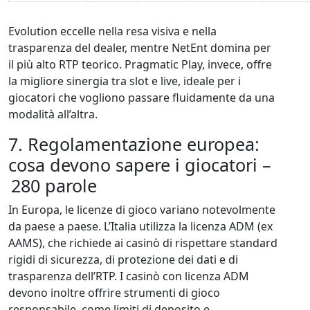
Evolution eccelle nella resa visiva e nella
trasparenza del dealer, mentre NetEnt domina per
il più alto RTP teorico. Pragmatic Play, invece, offre
la migliore sinergia tra slot e live, ideale per i
giocatori che vogliono passare fluidamente da una
modalità all’altra.
7. Regolamentazione europea:
cosa devono sapere i giocatori –
280 parole
In Europa, le licenze di gioco variano notevolmente
da paese a paese. L’Italia utilizza la licenza ADM (ex
AAMS), che richiede ai casinò di rispettare standard
rigidi di sicurezza, di protezione dei dati e di
trasparenza dell’RTP. I casinò con licenza ADM
devono inoltre offrire strumenti di gioco
responsabile, come limiti di deposito e