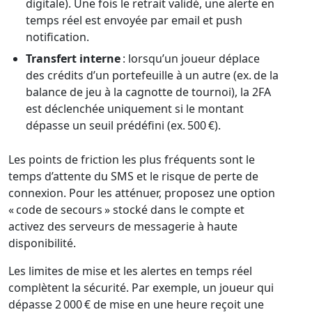
digitale). Une fois le retrait validé, une alerte en
temps réel est envoyée par email et push
notification.
Transfert interne
: lorsqu’un joueur déplace
des crédits d’un portefeuille à un autre (ex. de la
balance de jeu à la cagnotte de tournoi), la 2FA
est déclenchée uniquement si le montant
dépasse un seuil prédéfini (ex. 500 €).
Les points de friction les plus fréquents sont le
temps d’attente du SMS et le risque de perte de
connexion. Pour les atténuer, proposez une option
« code de secours » stocké dans le compte et
activez des serveurs de messagerie à haute
disponibilité.
Les limites de mise et les alertes en temps réel
complètent la sécurité. Par exemple, un joueur qui
dépasse 2 000 € de mise en une heure reçoit une