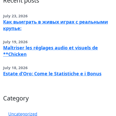
Recent posts
July 23, 2026
Как выиграть в живых играх с реальными
крупье:
July 19, 2026
Maîtriser les réglages audio et visuels de
**Chicken
July 18, 2026
Estate d’Oro: Come le Statistiche e i Bonus
Category
Uncategorized