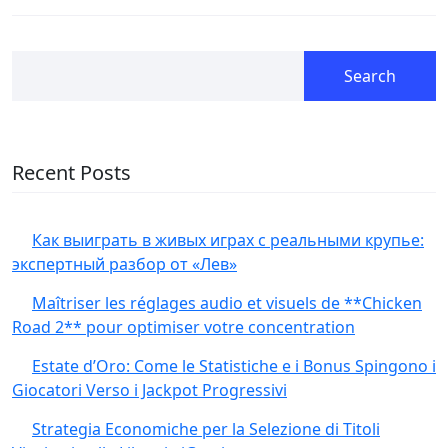
Search
Recent Posts
Как выиграть в живых играх с реальными крупье:
экспертный разбор от «Лев»
Maîtriser les réglages audio et visuels de **Chicken
Road 2** pour optimiser votre concentration
Estate d’Oro: Come le Statistiche e i Bonus Spingono i
Giocatori Verso i Jackpot Progressivi
Strategia Economiche per la Selezione di Titoli