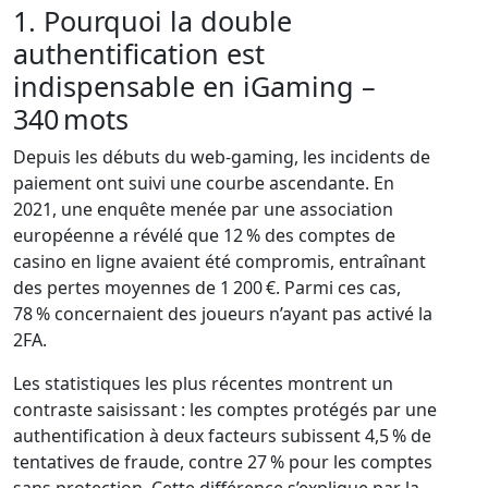
1. Pourquoi la double
authentification est
indispensable en iGaming –
340 mots
Depuis les débuts du web‑gaming, les incidents de
paiement ont suivi une courbe ascendante. En
2021, une enquête menée par une association
européenne a révélé que 12 % des comptes de
casino en ligne avaient été compromis, entraînant
des pertes moyennes de 1 200 €. Parmi ces cas,
78 % concernaient des joueurs n’ayant pas activé la
2FA.
Les statistiques les plus récentes montrent un
contraste saisissant : les comptes protégés par une
authentification à deux facteurs subissent 4,5 % de
tentatives de fraude, contre 27 % pour les comptes