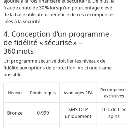
ajoutée à la fois financière et sécuritaire. De plus, la
fraude chute de 30 % lorsqu’un pourcentage élevé
de la base utilisateur bénéficie de ces récompenses
liées à la sécurité.
4. Conception d’un programme
de fidélité « sécurisé » –
360 mots
Un programme sécurisé doit lier les niveaux de
fidélité aux options de protection. Voici une trame
possible :
Récompenses
Niveau
Points requis
Avantages 2FA
exclusives
SMS OTP
10 € de free
Bronze
0‑999
uniquement
spins