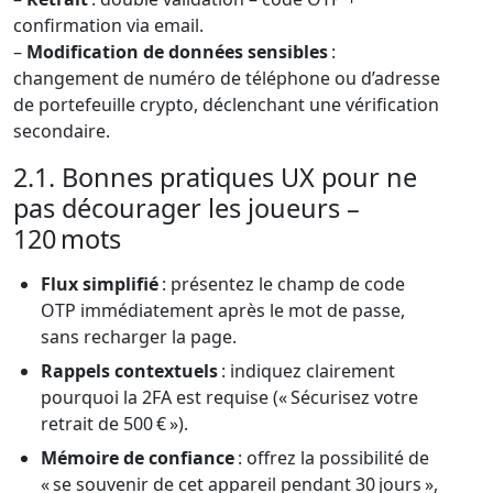
confirmation via email.
–
Modification de données sensibles
:
changement de numéro de téléphone ou d’adresse
de portefeuille crypto, déclenchant une vérification
secondaire.
2.1. Bonnes pratiques UX pour ne
pas décourager les joueurs –
120 mots
Flux simplifié
: présentez le champ de code
OTP immédiatement après le mot de passe,
sans recharger la page.
Rappels contextuels
: indiquez clairement
pourquoi la 2FA est requise (« Sécurisez votre
retrait de 500 € »).
Mémoire de confiance
: offrez la possibilité de
« se souvenir de cet appareil pendant 30 jours »,