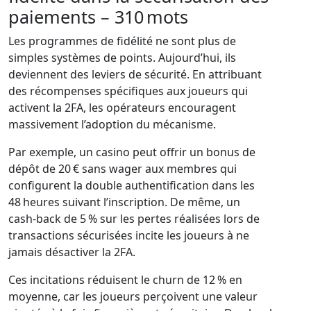
paiements – 310 mots
Les programmes de fidélité ne sont plus de
simples systèmes de points. Aujourd’hui, ils
deviennent des leviers de sécurité. En attribuant
des récompenses spécifiques aux joueurs qui
activent la 2FA, les opérateurs encouragent
massivement l’adoption du mécanisme.
Par exemple, un casino peut offrir un bonus de
dépôt de 20 € sans wager aux membres qui
configurent la double authentification dans les
48 heures suivant l’inscription. De même, un
cash‑back de 5 % sur les pertes réalisées lors de
transactions sécurisées incite les joueurs à ne
jamais désactiver la 2FA.
Ces incitations réduisent le churn de 12 % en
moyenne, car les joueurs perçoivent une valeur