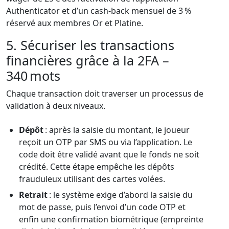
Authenticator et d’un cash‑back mensuel de 3 %
réservé aux membres Or et Platine.
5. Sécuriser les transactions
financières grâce à la 2FA –
340 mots
Chaque transaction doit traverser un processus de
validation à deux niveaux.
Dépôt
: après la saisie du montant, le joueur
reçoit un OTP par SMS ou via l’application. Le
code doit être validé avant que le fonds ne soit
crédité. Cette étape empêche les dépôts
frauduleux utilisant des cartes volées.
Retrait
: le système exige d’abord la saisie du
mot de passe, puis l’envoi d’un code OTP et
enfin une confirmation biométrique (empreinte