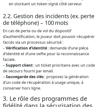
en stockant un token signé côté serveur.
2.2. Gestion des incidents (ex. perte
de téléphone) – 100 mots
En cas de perte ou de vol du dispositif
d’authentification, le joueur doit pouvoir récupérer
l’accès via un processus sécurisé :
–
Vérification d’identité
: demande d’une pièce
d’identité et d’une selfie pour la reconnaissance
faciale.
–
Support client
: un ticket prioritaire avec un code
de secours fourni par email.
–
Sauvegarde des clés
: proposez la génération
d’un code de récupération à usage unique, à
conserver hors ligne.
3. Le rôle des programmes de
fidélité dans la sécurisation des