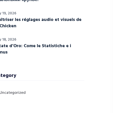
y 19, 2026
îtriser les réglages audio et visuels de
Chicken
y 18, 2026
tate d’Oro: Come le Statistiche e i
nus
tegory
Uncategorized