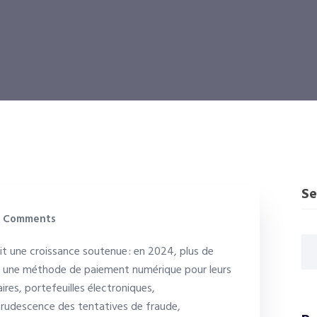
Se
 Comments
it une croissance soutenue : en 2024, plus de
ns une méthode de paiement numérique pour leurs
ires, portefeuilles électroniques,
rudescence des tentatives de fraude,