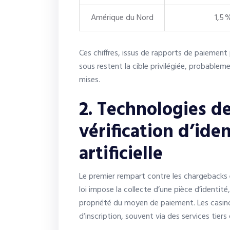
Amérique du Nord
1,5 
Ces chiffres, issus de rapports de paiement
sous restent la cible privilégiée, probable
mises.
2. Technologies de
vérification d’iden
artificielle
Le premier rempart contre les chargebacks 
loi impose la collecte d’une pièce d’identité
propriété du moyen de paiement. Les casino
d’inscription, souvent via des services tiers