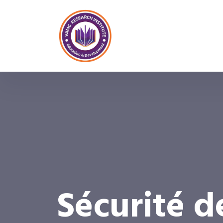
Sécurité d