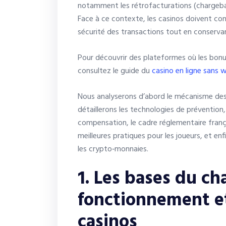
notamment les rétrofacturations (chargebac
Face à ce contexte, les casinos doivent conc
sécurité des transactions tout en conservan
Pour découvrir des plateformes où les bonu
consultez le guide du
casino en ligne sans 
Nous analyserons d’abord le mécanisme des
détaillerons les technologies de prévention, 
compensation, le cadre réglementaire français
meilleures pratiques pour les joueurs, et enf
les crypto‑monnaies.
1. Les bases du ch
fonctionnement et
casinos