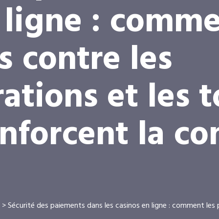
 ligne : comme
s contre les
ations et les 
enforcent la co
>
Sécurité des paiements dans les casinos en ligne : comment les 
s