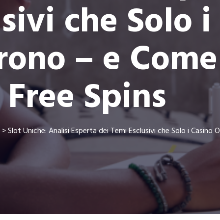
sivi che Solo i
rono – e Come 
i Free Spins
>
Slot Uniche: Analisi Esperta dei Temi Esclusivi che Solo i Casino 