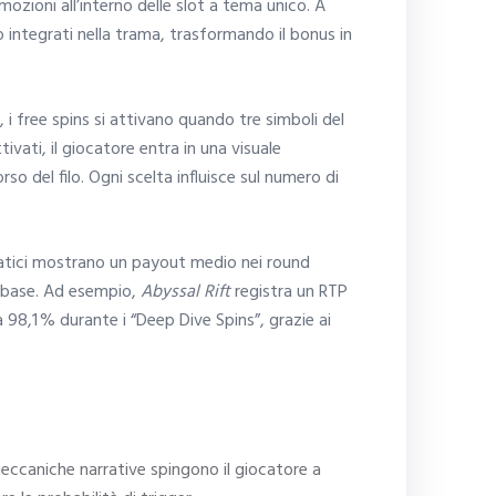
omozioni all’interno delle slot a tema unico. A
no integrati nella trama, trasformando il bonus in
, i free spins si attivano quando tre simboli del
ttivati, il giocatore entra in una visuale
so del filo. Ogni scelta influisce sul numero di
matici mostrano un payout medio nei round
co base. Ad esempio,
Abyssal Rift
registra un RTP
 98,1 % durante i “Deep Dive Spins”, grazie ai
eccaniche narrative spingono il giocatore a