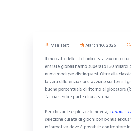
Manifest
March 10, 2026
Il mercato delle slot online sta vivendo una
entrate globali hanno superato i 30 miliardi d
nuovi modi per distinguersi. Oltre alla classica
la vera differenziazione avviene sui temi. I 
buona percentuale di ritorno al giocatore (R
faccia sentire parte di una storia.
Per chi vuole esplorare le novità, i
nuovi cas
selezione curata di giochi con bonus esclusiv
informativa dove è possibile confrontare le of