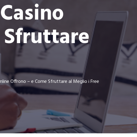
 Casino
Sfruttare
Online Offrono – e Come Sfruttare al Meglio i Free