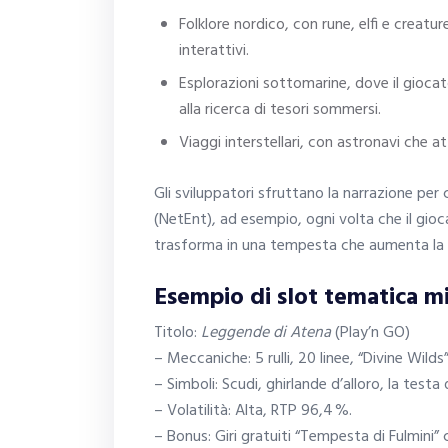
Folklore nordico, con rune, elfi e creat
interattivi.
Esplorazioni sottomarine, dove il gioca
alla ricerca di tesori sommersi.
Viaggi interstellari, con astronavi che
Gli sviluppatori sfruttano la narrazione pe
(NetEnt), ad esempio, ogni volta che il giocat
trasforma in una tempesta che aumenta la vo
Esempio di slot tematica m
Titolo:
Leggende di Atena
(Play’n GO)
– Meccaniche: 5 rulli, 20 linee, “Divine Wilds
– Simboli: Scudi, ghirlande d’alloro, la testa
– Volatilità: Alta, RTP 96,4 %.
– Bonus: Giri gratuiti “Tempesta di Fulmini” 