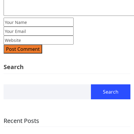
Post Comment
Search
Search
Recent Posts