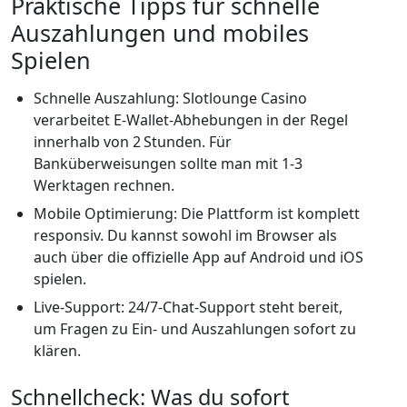
Praktische Tipps für schnelle
Auszahlungen und mobiles
Spielen
Schnelle Auszahlung: Slotlounge Casino
verarbeitet E‑Wallet‑Abhebungen in der Regel
innerhalb von 2 Stunden. Für
Banküberweisungen sollte man mit 1‑3
Werktagen rechnen.
Mobile Optimierung: Die Plattform ist komplett
responsiv. Du kannst sowohl im Browser als
auch über die offizielle App auf Android und iOS
spielen.
Live‑Support: 24/7‑Chat‑Support steht bereit,
um Fragen zu Ein- und Auszahlungen sofort zu
klären.
Schnellcheck: Was du sofort