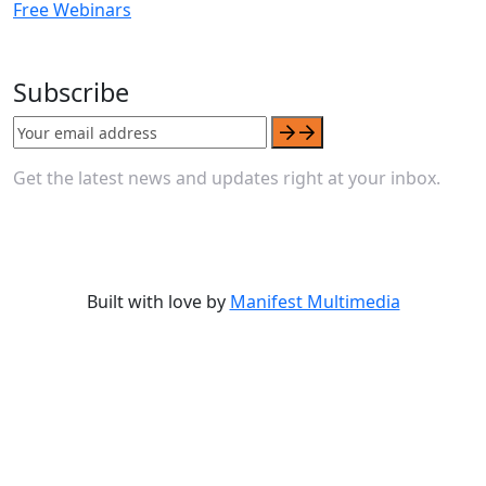
Free Webinars
Subscribe
Get the latest news and updates right at your inbox.
Built with love by
Manifest Multimedia