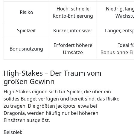
Hoch, schnelle
Niedrig, la
Risiko
Konto‑Entleerung
Wachst
Spielzeit
Kürzer, intensiver
Länger, ents
Erfordert höhere
Ideal f
Bonusnutzung
Umsätze
Bonus‑ohne‑E
High‑Stakes – Der Traum vom
großen Gewinn
High‑Stakes eignen sich für Spieler, die über ein
solides Budget verfügen und bereit sind, das Risiko
zu tragen. Die größten Jackpots, etwa bei
Dragonia, werden häufig nur bei höheren
Einsätzen ausgelöst.
Beispiel: