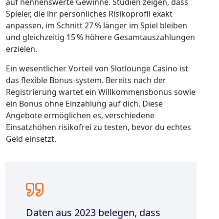
auf nennenswerte Gewinne. Studien zeigen, dass
Spieler, die ihr persönliches Risikoprofil exakt
anpassen, im Schnitt 27 % länger im Spiel bleiben
und gleichzeitig 15 % höhere Gesamtauszahlungen
erzielen.
Ein wesentlicher Vorteil von Slotlounge Casino ist
das flexible Bonus‑system. Bereits nach der
Registrierung wartet ein Willkommensbonus sowie
ein Bonus ohne Einzahlung auf dich. Diese
Angebote ermöglichen es, verschiedene
Einsatzhöhen risikofrei zu testen, bevor du echtes
Geld einsetzt.
Daten aus 2023 belegen, dass