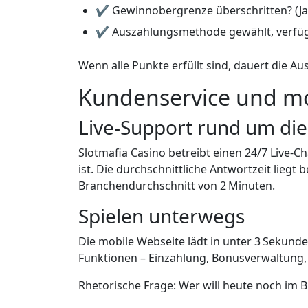
✔️ Gewinnobergrenze überschritten? (Ja
✔️ Auszahlungsmethode gewählt, verfügb
Wenn alle Punkte erfüllt sind, dauert die A
Kundenservice und mo
Live‑Support rund um die
Slotmafia Casino betreibt einen 24/7 Live‑Ch
ist. Die durchschnittliche Antwortzeit liegt 
Branchendurchschnitt von 2 Minuten.
Spielen unterwegs
Die mobile Webseite lädt in unter 3 Sekunde
Funktionen – Einzahlung, Bonusverwaltung,
Rhetorische Frage: Wer will heute noch im B