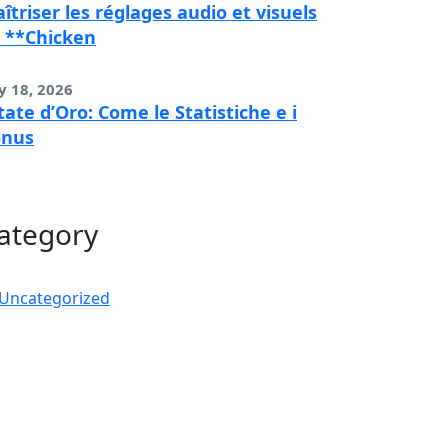
îtriser les réglages audio et visuels
 **Chicken
y 18, 2026
tate d’Oro: Come le Statistiche e i
onus
ategory
Uncategorized