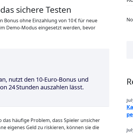
das sichere Testen
No
 Bonus ohne Einzahlung von 10 € für neue
t im Demo‑Modus eingesetzt werden, bevor
h an, nutzt den 10‑Euro‑Bonus und
R
von 24 Stunden auszahlen lässt.
Jul
Ка
ре
o das häufige Problem, dass Spieler unsicher
ne eigenes Geld zu riskieren, können sie die
Jul