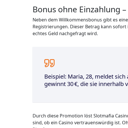
Bonus ohne Einzahlung – 
Neben dem Willkommensbonus gibt es einen
Registrierungen. Dieser Betrag kann sofor
echtes Geld nachgefragt wird.
Beispiel: Maria, 28, meldet sic
gewinnt 30 €, die sie innerhalb 
Durch diese Promotion löst Slotmafia Casin
sind, ob ein Casino vertrauenswürdig ist. Oh