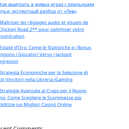
Как выиграть в живых играх с реальными
упье: экспертный разбор от «Лев»
Maîtriser les réglages audio et visuels de
Chicken Road 2** pour optimiser votre
ncentration
Estate d’Oro: Come le Statistiche e i Bonus
ingono i Giocatori Verso i Jackpot
ogressivi
Strategia Economiche per la Selezione di
oli Vincitori nella Libreria iGaming
Strategie Avanzate al Craps per il Nuovo
no: Come Scegliere le Scommesse più
ditizie sui Migliori Casinò Online
ecent Comments