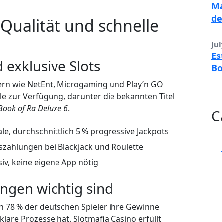
Ma
de
, Qualität und schnelle
Jul
Es
 exklusive Slots
B
lern wie NetEnt, Microgaming und Play’n GO
e zur Verfügung, darunter die bekannten Titel
Book of Ra Deluxe 6
.
C
le, durchschnittlich 5 % progressive Jackpots
Auszahlungen bei Blackjack und Roulette
iv, keine eigene App nötig
ngen wichtig sind
en 78 % der deutschen Spieler ihre Gewinne
lare Prozesse hat. Slotmafia Casino erfüllt