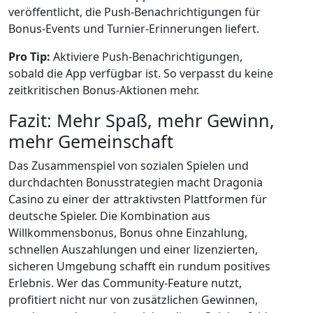
veröffentlicht, die Push‑Benachrichtigungen für
Bonus‑Events und Turnier‑Erinnerungen liefert.
Pro Tip:
Aktiviere Push‑Benachrichtigungen,
sobald die App verfügbar ist. So verpasst du keine
zeitkritischen Bonus‑Aktionen mehr.
Fazit: Mehr Spaß, mehr Gewinn,
mehr Gemeinschaft
Das Zusammenspiel von sozialen Spielen und
durchdachten Bonusstrategien macht Dragonia
Casino zu einer der attraktivsten Plattformen für
deutsche Spieler. Die Kombination aus
Willkommensbonus, Bonus ohne Einzahlung,
schnellen Auszahlungen und einer lizenzierten,
sicheren Umgebung schafft ein rundum positives
Erlebnis. Wer das Community‑Feature nutzt,
profitiert nicht nur von zusätzlichen Gewinnen,