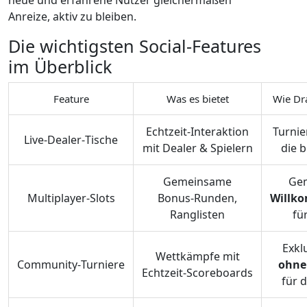
neue und erfahrene Nutzer gleichermaßen
Anreize, aktiv zu bleiben.
Die wichtigsten Social‑Features
im Überblick
Feature
Was es bietet
Wie Dr
Echtzeit‑Interaktion
Turnie
Live‑Dealer‑Tische
mit Dealer & Spielern
die b
Gemeinsame
Ge
Multiplayer‑Slots
Bonus‑Runden,
Willk
Ranglisten
fü
Exkl
Wettkämpfe mit
Community‑Turniere
ohne
Echtzeit‑Scoreboards
für d