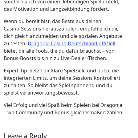
sondern auch von einem lebendigen Spielumfeld,
das Motivation und Langzeitbindung fördert.
Wenn du bereit bist, das Beste aus deinen
Casino‑Sessions herauszuholen, empfehle ich dir,
dich gleich anzumelden und die sozialen Angebote
zu testen.
Dragonia Casino Deutschland offiziell
bietet dir alle Tools, die du dafür brauchst – von
Bonus‑Boosts bis hin zu Live‑Dealer‑Tischen.
Expert Tip: Setze dir klare Spielziele und nutze die
integrierten Limits, um deine Sessions kontrolliert
zu halten. So bleibt das Spiel spannend und du
spielst verantwortungsbewusst.
Viel Erfolg und viel Spaß beim Spielen bei Dragonia
– wo Community und Bonus gleichermaßen zählen!
Leave a Reply