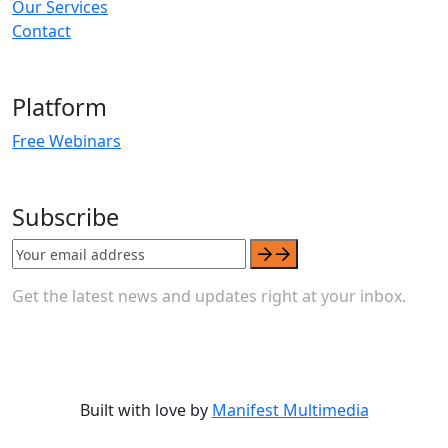
Our Services
Contact
Platform
Free Webinars
Subscribe
Get the latest news and updates right at your inbox.
Built with love by
Manifest Multimedia