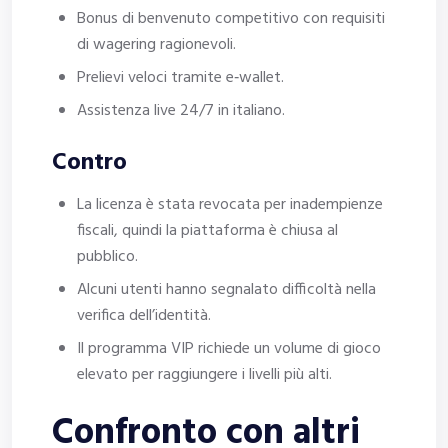
Bonus di benvenuto competitivo con requisiti
di wagering ragionevoli.
Prelievi veloci tramite e‑wallet.
Assistenza live 24/7 in italiano.
Contro
La licenza è stata revocata per inadempienze
fiscali, quindi la piattaforma è chiusa al
pubblico.
Alcuni utenti hanno segnalato difficoltà nella
verifica dell’identità.
Il programma VIP richiede un volume di gioco
elevato per raggiungere i livelli più alti.
Confronto con altri