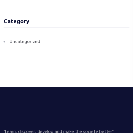
Category
Uncategorized
“Learn, discover, develop and make the society better”