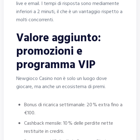
live e email. I tempi di risposta sono mediamente
inferiori a 2 minuti, il che è un vantaggio rispetto a
molti concorrenti.
Valore aggiunto:
promozioni e
programma VIP
Newgioco Casino non è solo un luogo dove
giocare, ma anche un ecosistema di premi.
Bonus di ricarica settimanale: 20 % extra fino a
€100.
Cashback mensile: 10 % delle perdite nette
restituite in crediti.