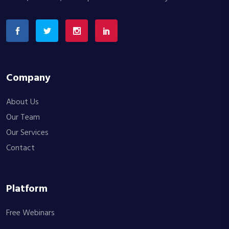
Company
About Us
Our Team
Our Services
Contact
Platform
Free Webinars