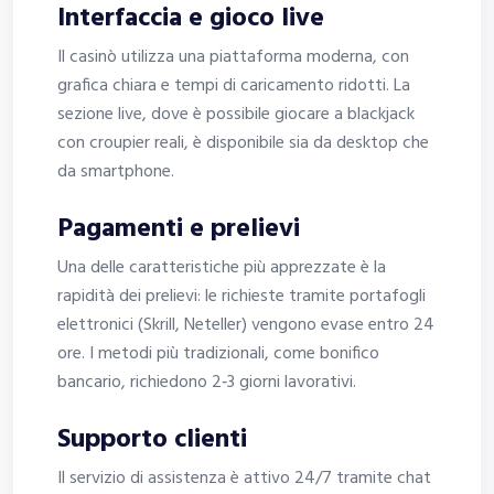
Interfaccia e gioco live
Il casinò utilizza una piattaforma moderna, con
grafica chiara e tempi di caricamento ridotti. La
sezione live, dove è possibile giocare a blackjack
con croupier reali, è disponibile sia da desktop che
da smartphone.
Pagamenti e prelievi
Una delle caratteristiche più apprezzate è la
rapidità dei prelievi: le richieste tramite portafogli
elettronici (Skrill, Neteller) vengono evase entro 24
ore. I metodi più tradizionali, come bonifico
bancario, richiedono 2‑3 giorni lavorativi.
Supporto clienti
Il servizio di assistenza è attivo 24/7 tramite chat