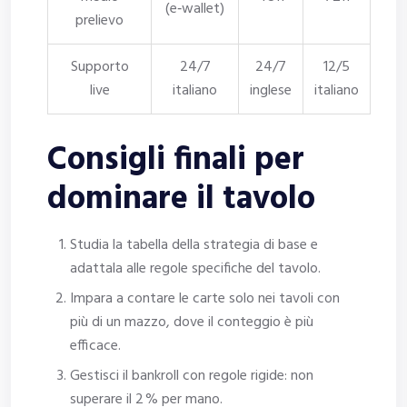
(e‑wallet)
prelievo
Supporto
24/7
24/7
12/5
live
italiano
inglese
italiano
Consigli finali per
dominare il tavolo
Studia la tabella della strategia di base e
adattala alle regole specifiche del tavolo.
Impara a contare le carte solo nei tavoli con
più di un mazzo, dove il conteggio è più
efficace.
Gestisci il bankroll con regole rigide: non
superare il 2 % per mano.