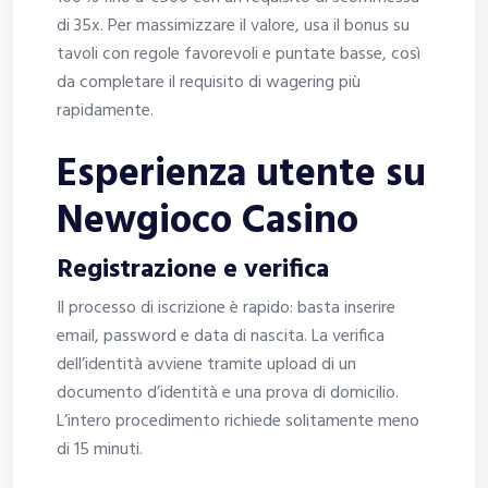
di 35x. Per massimizzare il valore, usa il bonus su
tavoli con regole favorevoli e puntate basse, così
da completare il requisito di wagering più
rapidamente.
Esperienza utente su
Newgioco Casino
Registrazione e verifica
Il processo di iscrizione è rapido: basta inserire
email, password e data di nascita. La verifica
dell’identità avviene tramite upload di un
documento d’identità e una prova di domicilio.
L’intero procedimento richiede solitamente meno
di 15 minuti.