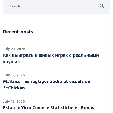
Recent posts
July 23, 2026
Как выиграть в живых играх с реальными
крупье:
July 19, 2026
Maîtriser les réglages audio et visuels de
**Chicken
July 18, 2026
Estate d’Oro: Come le Statistiche e i Bonus