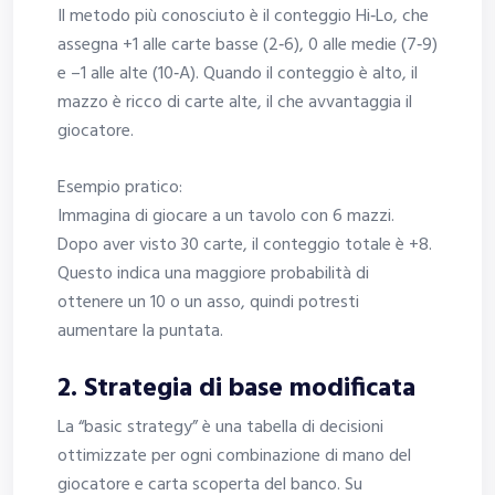
Il metodo più conosciuto è il conteggio Hi‑Lo, che
assegna +1 alle carte basse (2‑6), 0 alle medie (7‑9)
e –1 alle alte (10‑A). Quando il conteggio è alto, il
mazzo è ricco di carte alte, il che avvantaggia il
giocatore.
Esempio pratico:
Immagina di giocare a un tavolo con 6 mazzi.
Dopo aver visto 30 carte, il conteggio totale è +8.
Questo indica una maggiore probabilità di
ottenere un 10 o un asso, quindi potresti
aumentare la puntata.
2. Strategia di base modificata
La “basic strategy” è una tabella di decisioni
ottimizzate per ogni combinazione di mano del
giocatore e carta scoperta del banco. Su