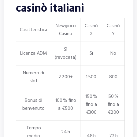
casinò italiani
Newgioco
Casinò
Casinò
Caratteristica
Casino
X
Y
Sì
Licenza ADM
Sì
No
(revocata)
Numero di
2 200+
1 500
800
slot
150 %
50 %
Bonus di
100 % fino
fino a
fino a
benvenuto
a €500
€300
€200
Tempo
24 h
medio
48 h
72 h