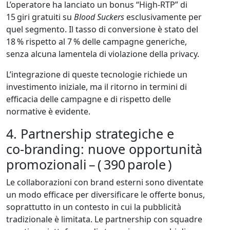
L’operatore ha lanciato un bonus “High‑RTP” di
15 giri gratuiti su
Blood Suckers
esclusivamente per
quel segmento. Il tasso di conversione è stato del
18 % rispetto al 7 % delle campagne generiche,
senza alcuna lamentela di violazione della privacy.
L’integrazione di queste tecnologie richiede un
investimento iniziale, ma il ritorno in termini di
efficacia delle campagne e di rispetto delle
normative è evidente.
4. Partnership strategiche e
co‑branding: nuove opportunità
promozionali – ( 390 parole )
Le collaborazioni con brand esterni sono diventate
un modo efficace per diversificare le offerte bonus,
soprattutto in un contesto in cui la pubblicità
tradizionale è limitata. Le partnership con squadre