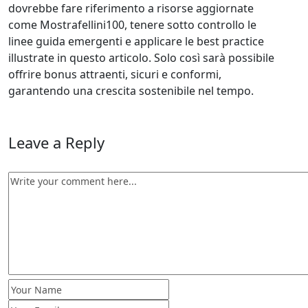
dovrebbe fare riferimento a risorse aggiornate
come Mostrafellini100, tenere sotto controllo le
linee guida emergenti e applicare le best practice
illustrate in questo articolo. Solo così sarà possibile
offrire bonus attraenti, sicuri e conformi,
garantendo una crescita sostenibile nel tempo.
Leave a Reply