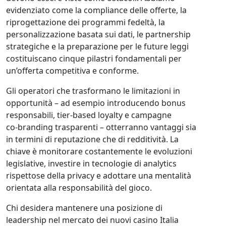
evidenziato come la compliance delle offerte, la
riprogettazione dei programmi fedeltà, la
personalizzazione basata sui dati, le partnership
strategiche e la preparazione per le future leggi
costituiscano cinque pilastri fondamentali per
un’offerta competitiva e conforme.
Gli operatori che trasformano le limitazioni in
opportunità – ad esempio introducendo bonus
responsabili, tier‑based loyalty e campagne
co‑branding trasparenti – otterranno vantaggi sia
in termini di reputazione che di redditività. La
chiave è monitorare costantemente le evoluzioni
legislative, investire in tecnologie di analytics
rispettose della privacy e adottare una mentalità
orientata alla responsabilità del gioco.
Chi desidera mantenere una posizione di
leadership nel mercato dei nuovi casino Italia