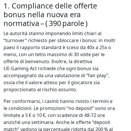
1. Compliance delle offerte
bonus nella nuova era
normativa – ( 390 parole )
Le autorità stanno imponendo limiti chiari al
“turnover” richiesto per sbloccare i bonus: in molti
paesi il rapporto standard è sceso da 40x a 25x o
meno, con un tetto massimo di 30 volte per le
offerte di benvenuto. Inoltre, la direttiva
UE‑Gaming Act richiede che ogni bonus sia
accompagnato da una valutazione di “fair‑play”,
ossia che il valore atteso per il giocatore sia
proporzionato al rischio assunto.
Per conformarsi, i casinò hanno rivisto i termini e
le condizioni. Le promozioni “no deposit” sono ora
limitate a 5 € o 10 €, con scadenze di 48‑72 ore
anziché una settimana. Anche le offerte “deposit
match” vedono la percentuale ridotta dal 200 % al