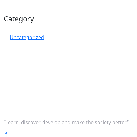
Category
Uncategorized
“Learn, discover, develop and make the society better”