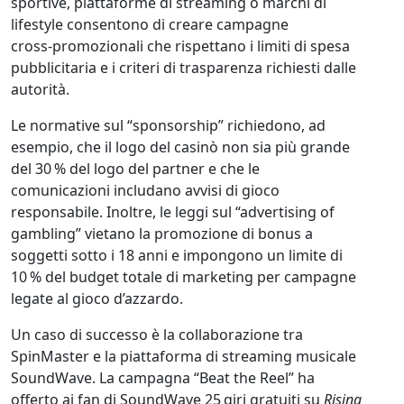
sportive, piattaforme di streaming o marchi di
lifestyle consentono di creare campagne
cross‑promozionali che rispettano i limiti di spesa
pubblicitaria e i criteri di trasparenza richiesti dalle
autorità.
Le normative sul “sponsorship” richiedono, ad
esempio, che il logo del casinò non sia più grande
del 30 % del logo del partner e che le
comunicazioni includano avvisi di gioco
responsabile. Inoltre, le leggi sul “advertising of
gambling” vietano la promozione di bonus a
soggetti sotto i 18 anni e impongono un limite di
10 % del budget totale di marketing per campagne
legate al gioco d’azzardo.
Un caso di successo è la collaborazione tra
SpinMaster e la piattaforma di streaming musicale
SoundWave. La campagna “Beat the Reel” ha
offerto ai fan di SoundWave 25 giri gratuiti su
Rising