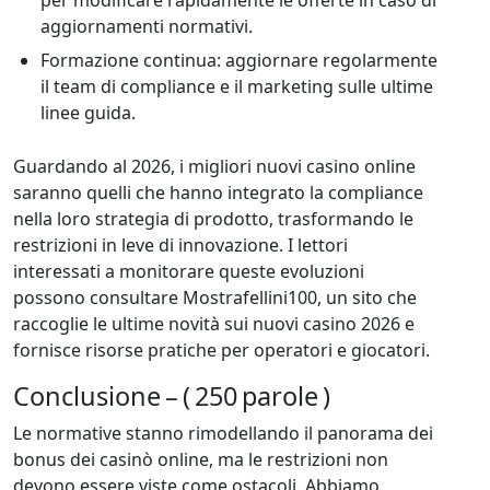
per modificare rapidamente le offerte in caso di
aggiornamenti normativi.
Formazione continua: aggiornare regolarmente
il team di compliance e il marketing sulle ultime
linee guida.
Guardando al 2026, i migliori nuovi casino online
saranno quelli che hanno integrato la compliance
nella loro strategia di prodotto, trasformando le
restrizioni in leve di innovazione. I lettori
interessati a monitorare queste evoluzioni
possono consultare Mostrafellini100, un sito che
raccoglie le ultime novità sui nuovi casino 2026 e
fornisce risorse pratiche per operatori e giocatori.
Conclusione – ( 250 parole )
Le normative stanno rimodellando il panorama dei
bonus dei casinò online, ma le restrizioni non
devono essere viste come ostacoli. Abbiamo