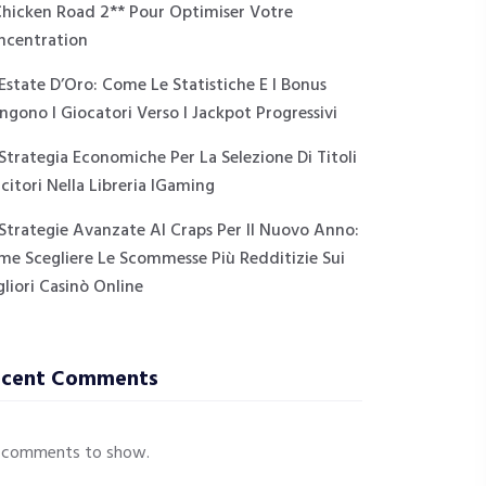
Chicken Road 2** Pour Optimiser Votre
ncentration
Estate D’Oro: Come Le Statistiche E I Bonus
ngono I Giocatori Verso I Jackpot Progressivi
Strategia Economiche Per La Selezione Di Titoli
citori Nella Libreria IGaming
Strategie Avanzate Al Craps Per Il Nuovo Anno:
me Scegliere Le Scommesse Più Redditizie Sui
liori Casinò Online
ecent Comments
 comments to show.