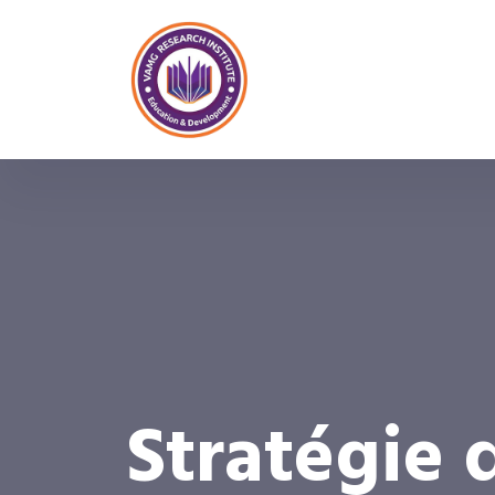
Stratégie 