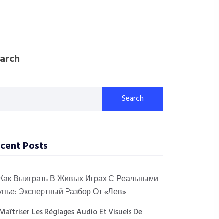
arch
Search
cent Posts
Как Выиграть В Живых Играх С Реальными
упье: Экспертный Разбор От «Лев»
Maîtriser Les Réglages Audio Et Visuels De