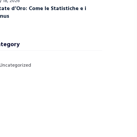
y 18, 2026
tate d’Oro: Come le Statistiche e i
nus
tegory
Uncategorized