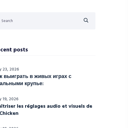
cent posts
y 23, 2026
к выиграть в живых играх с
альными крупье:
y 19, 2026
îtriser les réglages audio et visuels de
Chicken