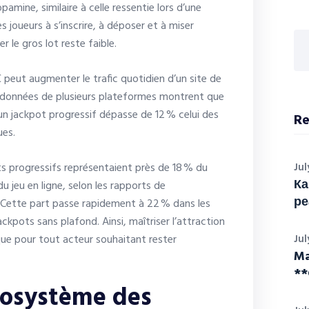
amine, similaire à celle ressentie lors d’une
s joueurs à s’inscrire, à déposer et à miser
 le gros lot reste faible.
€ peut augmenter le trafic quotidien d’un site de
 données de plusieurs plateformes montrent que
un jackpot progressif dépasse de 12 % celui des
Re
ues.
ts progressifs représentaient près de 18 % du
Jul
Ка
du jeu en ligne, selon les rapports de
ре
. Cette part passe rapidement à 22 % dans les
ckpots sans plafond. Ainsi, maîtriser l’attraction
que pour tout acteur souhaitant rester
Jul
Ma
**
cosystème des