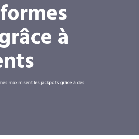
eformes
grâce à
ents
rmes maximisent les jackpots grâce à des