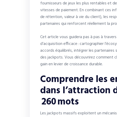
fournisseurs de jeux les plus rentables et de 
vitesses de paiement. En combinant ces inf
de rétention, valeur à vie du client), les r
partenaires qui renforcent réellement la pr
Cet article vous guidera pas à pas à travers
d’acquisition efficace : cartographier l’écos
accords équilibrés, intégrer les partenaires 
des jackpots. Vous découvrirez comment c
gain en levier de croissance durable.
Comprendre les e
dans l’attraction 
260 mots
Les jackpots massifs exploitent un mécanism