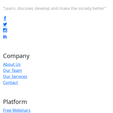
“Learn, discover, develop and make the society better”
Company
About Us
Our Team
Our Services
Contact
Platform
Free Webinars