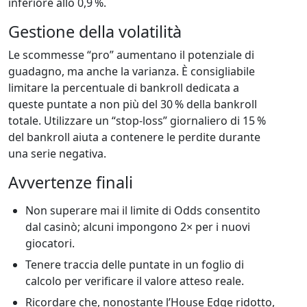
inferiore allo 0,9 %.
Gestione della volatilità
Le scommesse “pro” aumentano il potenziale di
guadagno, ma anche la varianza. È consigliabile
limitare la percentuale di bankroll dedicata a
queste puntate a non più del 30 % della bankroll
totale. Utilizzare un “stop‑loss” giornaliero di 15 %
del bankroll aiuta a contenere le perdite durante
una serie negativa.
Avvertenze finali
Non superare mai il limite di Odds consentito
dal casinò; alcuni impongono 2× per i nuovi
giocatori.
Tenere traccia delle puntate in un foglio di
calcolo per verificare il valore atteso reale.
Ricordare che, nonostante l’House Edge ridotto,