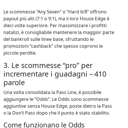
Le scommesse “Any Seven” o “Hard 6/8” offrono
payout più alti (7:1 o 9:1), ma il loro House Edge è
dieci volte superiore. Per massimizzare i profitti
natalizi, è consigliabile mantenere la maggior parte
del bankroll sulle linee base, sfruttando le
promozioni “cashback” che spesso coprono le
piccole perdite.
3. Le scommesse “pro” per
incrementare i guadagni – 410
parole
Una volta consolidata la Pass Line, è possibile
aggiungere le “Odds”. Le Odds sono scommesse
aggiuntive senza House Edge, poste dietro la Pass
o la Don’t Pass dopo che il punto è stato stabilito.
Come funzionano le Odds