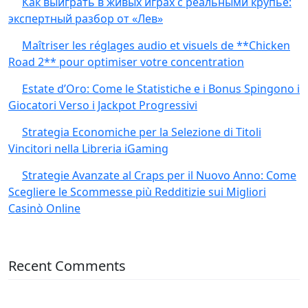
Как выиграть в живых играх с реальными крупье:
экспертный разбор от «Лев»
Maîtriser les réglages audio et visuels de **Chicken
Road 2** pour optimiser votre concentration
Estate d’Oro: Come le Statistiche e i Bonus Spingono i
Giocatori Verso i Jackpot Progressivi
Strategia Economiche per la Selezione di Titoli
Vincitori nella Libreria iGaming
Strategie Avanzate al Craps per il Nuovo Anno: Come
Scegliere le Scommesse più Redditizie sui Migliori
Casinò Online
Recent Comments