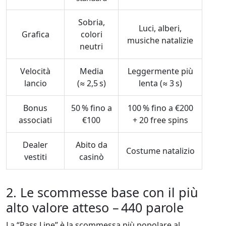
Sobria,
Luci, alberi,
Grafica
colori
musiche natalizie
neutri
Velocità
Media
Leggermente più
lancio
(≈ 2,5 s)
lenta (≈ 3 s)
Bonus
50 % fino a
100 % fino a €200
associati
€100
+ 20 free spins
Dealer
Abito da
Costume natalizio
vestiti
casinò
2. Le scommesse base con il più
alto valore atteso – 440 parole
La “Pass Line” è la scommessa più popolare al