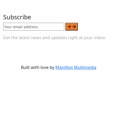
Subscribe
Get the latest news and updates right at your inbox.
Built with love by
Manifest Multimedia