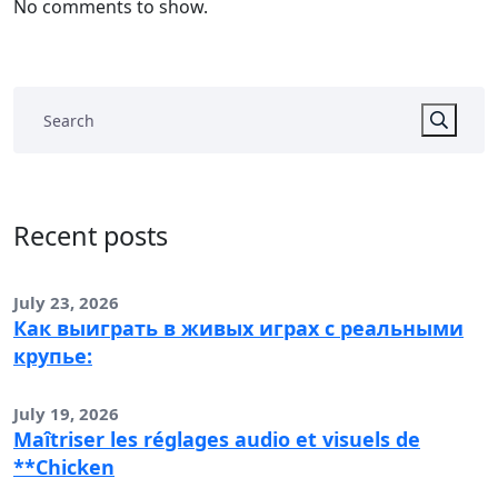
No comments to show.
Recent posts
July 23, 2026
Как выиграть в живых играх с реальными
крупье:
July 19, 2026
Maîtriser les réglages audio et visuels de
**Chicken