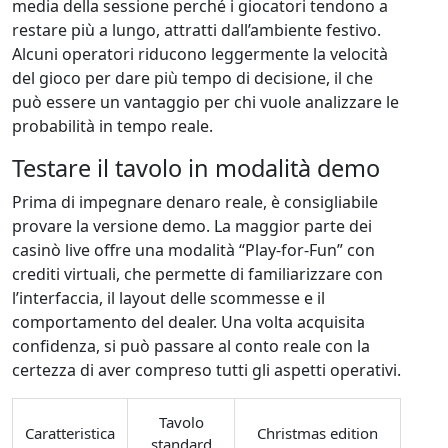
media della sessione perché i giocatori tendono a
restare più a lungo, attratti dall’ambiente festivo.
Alcuni operatori riducono leggermente la velocità
del gioco per dare più tempo di decisione, il che
può essere un vantaggio per chi vuole analizzare le
probabilità in tempo reale.
Testare il tavolo in modalità demo
Prima di impegnare denaro reale, è consigliabile
provare la versione demo. La maggior parte dei
casinò live offre una modalità “Play‑for‑Fun” con
crediti virtuali, che permette di familiarizzare con
l’interfaccia, il layout delle scommesse e il
comportamento del dealer. Una volta acquisita
confidenza, si può passare al conto reale con la
certezza di aver compreso tutti gli aspetti operativi.
Tavolo
Caratteristica
Christmas edition
standard