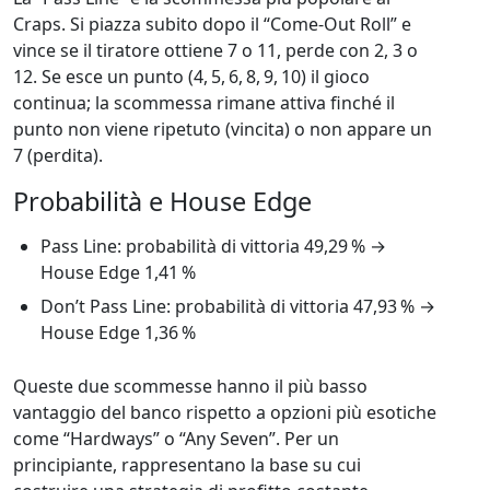
Craps. Si piazza subito dopo il “Come‑Out Roll” e
vince se il tiratore ottiene 7 o 11, perde con 2, 3 o
12. Se esce un punto (4, 5, 6, 8, 9, 10) il gioco
continua; la scommessa rimane attiva finché il
punto non viene ripetuto (vincita) o non appare un
7 (perdita).
Probabilità e House Edge
Pass Line: probabilità di vittoria 49,29 % →
House Edge 1,41 %
Don’t Pass Line: probabilità di vittoria 47,93 % →
House Edge 1,36 %
Queste due scommesse hanno il più basso
vantaggio del banco rispetto a opzioni più esotiche
come “Hardways” o “Any Seven”. Per un
principiante, rappresentano la base su cui