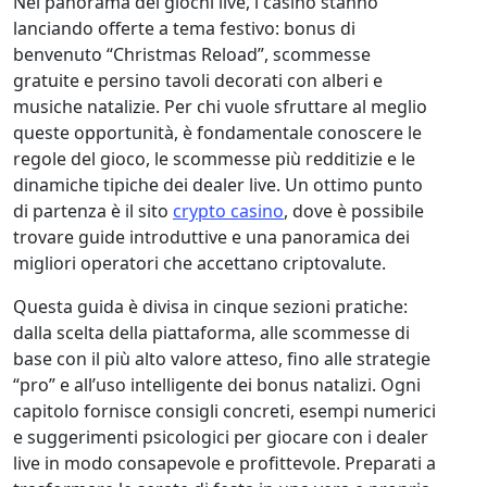
Nel panorama dei giochi live, i casinò stanno
lanciando offerte a tema festivo: bonus di
benvenuto “Christmas Reload”, scommesse
gratuite e persino tavoli decorati con alberi e
musiche natalizie. Per chi vuole sfruttare al meglio
queste opportunità, è fondamentale conoscere le
regole del gioco, le scommesse più redditizie e le
dinamiche tipiche dei dealer live. Un ottimo punto
di partenza è il sito
crypto casino
, dove è possibile
trovare guide introduttive e una panoramica dei
migliori operatori che accettano criptovalute.
Questa guida è divisa in cinque sezioni pratiche:
dalla scelta della piattaforma, alle scommesse di
base con il più alto valore atteso, fino alle strategie
“pro” e all’uso intelligente dei bonus natalizi. Ogni
capitolo fornisce consigli concreti, esempi numerici
e suggerimenti psicologici per giocare con i dealer
live in modo consapevole e profittevole. Preparati a