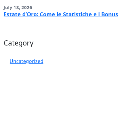
July 18, 2026
Estate d’Oro: Come le Statistiche e i Bonus
Category
Uncategorized