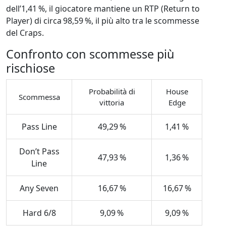
dell’1,41 %, il giocatore mantiene un RTP (Return to
Player) di circa 98,59 %, il più alto tra le scommesse
del Craps.
Confronto con scommesse più
rischiose
Probabilità di
House
Scommessa
vittoria
Edge
Pass Line
49,29 %
1,41 %
Don’t Pass
47,93 %
1,36 %
Line
Any Seven
16,67 %
16,67 %
Hard 6/8
9,09 %
9,09 %