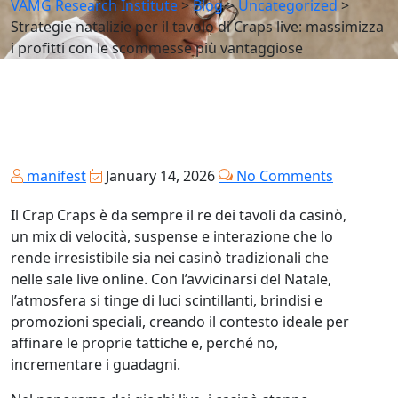
VAMG Research Institute
>
Blog
>
Uncategorized
>
Strategie natalizie per il tavolo di Craps live: massimizza
i profitti con le scommesse più vantaggiose
manifest
January 14, 2026
No Comments
Il Crap Craps è da sempre il re dei tavoli da casinò,
un mix di velocità, suspense e interazione che lo
rende irresistibile sia nei casinò tradizionali che
nelle sale live online. Con l’avvicinarsi del Natale,
l’atmosfera si tinge di luci scintillanti, brindisi e
promozioni speciali, creando il contesto ideale per
affinare le proprie tattiche e, perché no,
incrementare i guadagni.