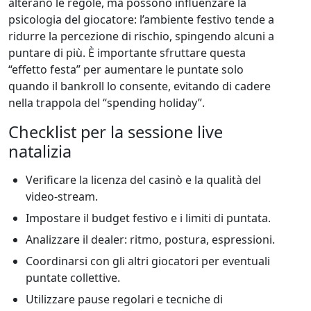
alterano le regole, ma possono influenzare la
psicologia del giocatore: l’ambiente festivo tende a
ridurre la percezione di rischio, spingendo alcuni a
puntare di più. È importante sfruttare questa
“effetto festa” per aumentare le puntate solo
quando il bankroll lo consente, evitando di cadere
nella trappola del “spending holiday”.
Checklist per la sessione live
natalizia
Verificare la licenza del casinò e la qualità del
video‑stream.
Impostare il budget festivo e i limiti di puntata.
Analizzare il dealer: ritmo, postura, espressioni.
Coordinarsi con gli altri giocatori per eventuali
puntate collettive.
Utilizzare pause regolari e tecniche di