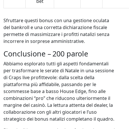
bet
Sfruttare questi bonus con una gestione oculata
del bankroll e una corretta dichiarazione fiscale
permette di massimizzare i profitti natalizi senza
incorrere in sorprese amministrative.
Conclusione – 200 parole
Abbiamo esplorato tutti gli aspetti fondamentali
per trasformare le serate di Natale in una sessione
di Craps live profittevole: dalla scelta della
piattaforma più affidabile, passando per le
scommesse base a basso House Edge, fino alle
combinazioni “pro” che riducono ulteriormente il
margine del casinò. La lettura attenta del dealer, la
collaborazione con gli altri giocatori e l’uso
strategico dei bonus natalizi completano il quadro.