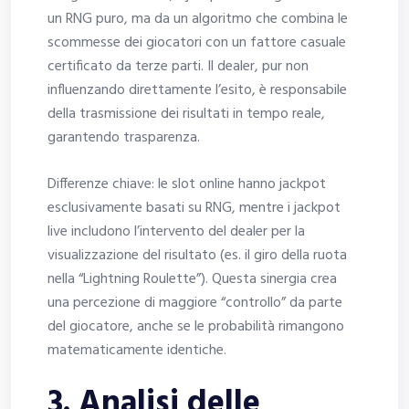
un RNG puro, ma da un algoritmo che combina le
scommesse dei giocatori con un fattore casuale
certificato da terze parti. Il dealer, pur non
influenzando direttamente l’esito, è responsabile
della trasmissione dei risultati in tempo reale,
garantendo trasparenza.
Differenze chiave: le slot online hanno jackpot
esclusivamente basati su RNG, mentre i jackpot
live includono l’intervento del dealer per la
visualizzazione del risultato (es. il giro della ruota
nella “Lightning Roulette”). Questa sinergia crea
una percezione di maggiore “controllo” da parte
del giocatore, anche se le probabilità rimangono
matematicamente identiche.
3. Analisi delle