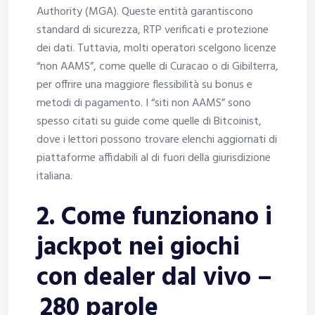
Authority (MGA). Queste entità garantiscono
standard di sicurezza, RTP verificati e protezione
dei dati. Tuttavia, molti operatori scelgono licenze
“non AAMS”, come quelle di Curacao o di Gibilterra,
per offrire una maggiore flessibilità su bonus e
metodi di pagamento. I “siti non AAMS” sono
spesso citati su guide come quelle di Bitcoinist,
dove i lettori possono trovare elenchi aggiornati di
piattaforme affidabili al di fuori della giurisdizione
italiana.
2. Come funzionano i
jackpot nei giochi
con dealer dal vivo –
280 parole