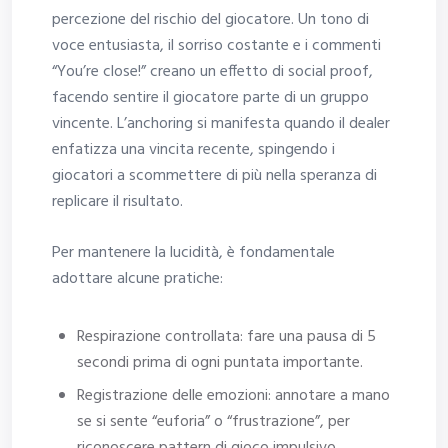
percezione del rischio del giocatore. Un tono di
voce entusiasta, il sorriso costante e i commenti
“You’re close!” creano un effetto di social proof,
facendo sentire il giocatore parte di un gruppo
vincente. L’anchoring si manifesta quando il dealer
enfatizza una vincita recente, spingendo i
giocatori a scommettere di più nella speranza di
replicare il risultato.
Per mantenere la lucidità, è fondamentale
adottare alcune pratiche:
Respirazione controllata: fare una pausa di 5
secondi prima di ogni puntata importante.
Registrazione delle emozioni: annotare a mano
se si sente “euforia” o “frustrazione”, per