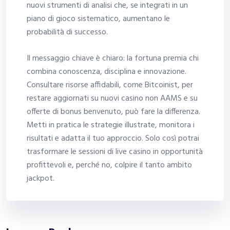
nuovi strumenti di analisi che, se integrati in un
piano di gioco sistematico, aumentano le
probabilità di successo.
Il messaggio chiave è chiaro: la fortuna premia chi
combina conoscenza, disciplina e innovazione.
Consultare risorse affidabili, come Bitcoinist, per
restare aggiornati su nuovi casino non AAMS e su
offerte di bonus benvenuto, può fare la differenza.
Metti in pratica le strategie illustrate, monitora i
risultati e adatta il tuo approccio. Solo così potrai
trasformare le sessioni di live casino in opportunità
profittevoli e, perché no, colpire il tanto ambito
jackpot.