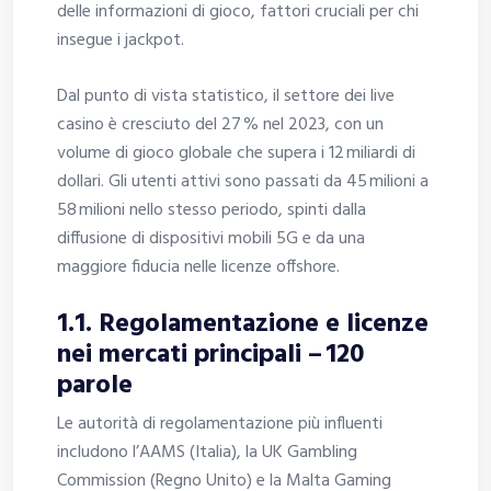
delle informazioni di gioco, fattori cruciali per chi
insegue i jackpot.
Dal punto di vista statistico, il settore dei live
casino è cresciuto del 27 % nel 2023, con un
volume di gioco globale che supera i 12 miliardi di
dollari. Gli utenti attivi sono passati da 45 milioni a
58 milioni nello stesso periodo, spinti dalla
diffusione di dispositivi mobili 5G e da una
maggiore fiducia nelle licenze offshore.
1.1. Regolamentazione e licenze
nei mercati principali – 120
parole
Le autorità di regolamentazione più influenti
includono l’AAMS (Italia), la UK Gambling
Commission (Regno Unito) e la Malta Gaming