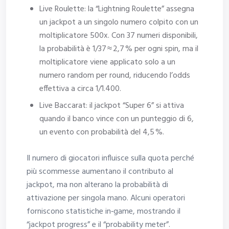
Live Roulette: la “Lightning Roulette” assegna
un jackpot a un singolo numero colpito con un
moltiplicatore 500x. Con 37 numeri disponibili,
la probabilità è 1/37 ≈ 2,7 % per ogni spin, ma il
moltiplicatore viene applicato solo a un
numero random per round, riducendo l’odds
effettiva a circa 1/1.400.
Live Baccarat: il jackpot “Super 6” si attiva
quando il banco vince con un punteggio di 6,
un evento con probabilità del 4,5 %.
Il numero di giocatori influisce sulla quota perché
più scommesse aumentano il contributo al
jackpot, ma non alterano la probabilità di
attivazione per singola mano. Alcuni operatori
forniscono statistiche in‑game, mostrando il
“jackpot progress” e il “probability meter”.