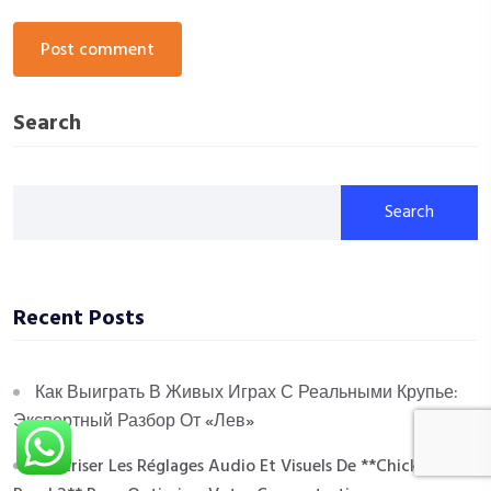
post comment
Search
Search
Recent Posts
Как Выиграть В Живых Играх С Реальными Крупье:
Экспертный Разбор От «Лев»
Maîtriser Les Réglages Audio Et Visuels De **Chicken