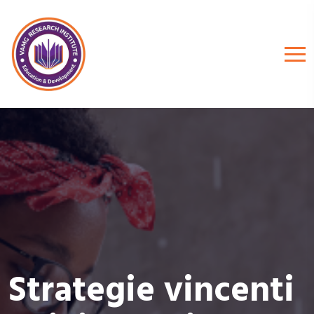
Strategie vincenti