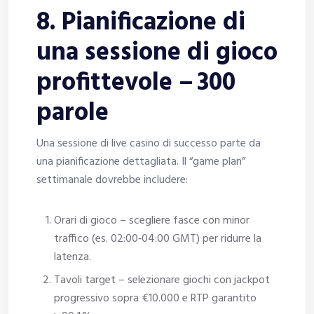
8. Pianificazione di
una sessione di gioco
profittevole – 300
parole
Una sessione di live casino di successo parte da
una pianificazione dettagliata. Il “game plan”
settimanale dovrebbe includere:
Orari di gioco – scegliere fasce con minor
traffico (es. 02:00‑04:00 GMT) per ridurre la
latenza.
Tavoli target – selezionare giochi con jackpot
progressivo sopra €10.000 e RTP garantito