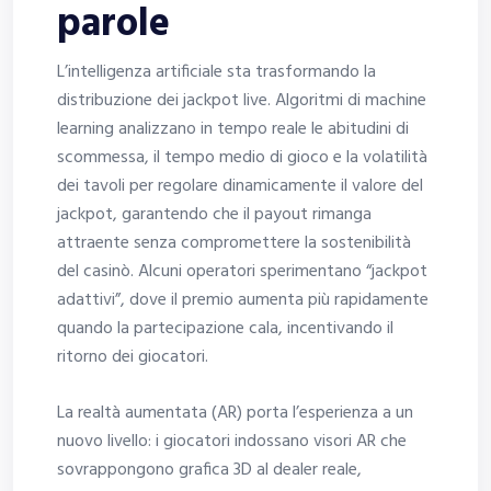
parole
L’intelligenza artificiale sta trasformando la
distribuzione dei jackpot live. Algoritmi di machine
learning analizzano in tempo reale le abitudini di
scommessa, il tempo medio di gioco e la volatilità
dei tavoli per regolare dinamicamente il valore del
jackpot, garantendo che il payout rimanga
attraente senza compromettere la sostenibilità
del casinò. Alcuni operatori sperimentano “jackpot
adattivi”, dove il premio aumenta più rapidamente
quando la partecipazione cala, incentivando il
ritorno dei giocatori.
La realtà aumentata (AR) porta l’esperienza a un
nuovo livello: i giocatori indossano visori AR che
sovrappongono grafica 3D al dealer reale,