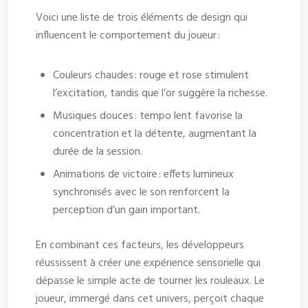
Voici une liste de trois éléments de design qui
influencent le comportement du joueur :
Couleurs chaudes : rouge et rose stimulent
l’excitation, tandis que l’or suggère la richesse.
Musiques douces : tempo lent favorise la
concentration et la détente, augmentant la
durée de la session.
Animations de victoire : effets lumineux
synchronisés avec le son renforcent la
perception d’un gain important.
En combinant ces facteurs, les développeurs
réussissent à créer une expérience sensorielle qui
dépasse le simple acte de tourner les rouleaux. Le
joueur, immergé dans cet univers, perçoit chaque