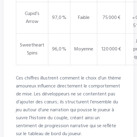
Cupid’s
97,0 %
Faible
75 000 €
« 
Arrow
5
Sweetheart
96,0 %
Moyenne
120 000 €
p
Spins
q
Ces chiffres illustrent comment le choix d’un thème
amoureux influence directement le comportement
de mise. Les développeurs ne se contentent pas
d’ajouter des cœurs ; ils structurent l’ensemble du
jeu autour d’une narration qui pousse le joueur à
suivre l’histoire du couple, créant ainsi un
sentiment de progression narrative qui se reflète
sur le tableau de bord du joueur.