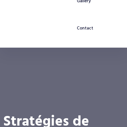
Gallery
Contact
Stratégies de