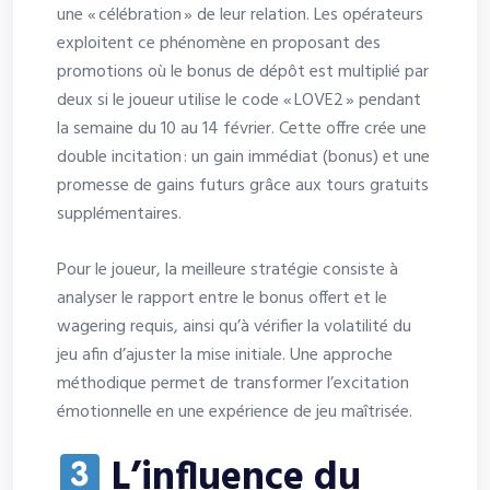
une « célébration » de leur relation. Les opérateurs
exploitent ce phénomène en proposant des
promotions où le bonus de dépôt est multiplié par
deux si le joueur utilise le code « LOVE2 » pendant
la semaine du 10 au 14 février. Cette offre crée une
double incitation : un gain immédiat (bonus) et une
promesse de gains futurs grâce aux tours gratuits
supplémentaires.
Pour le joueur, la meilleure stratégie consiste à
analyser le rapport entre le bonus offert et le
wagering requis, ainsi qu’à vérifier la volatilité du
jeu afin d’ajuster la mise initiale. Une approche
méthodique permet de transformer l’excitation
émotionnelle en une expérience de jeu maîtrisée.
L’influence du