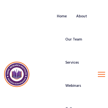
Home
About
Our Team
Services
Webinars