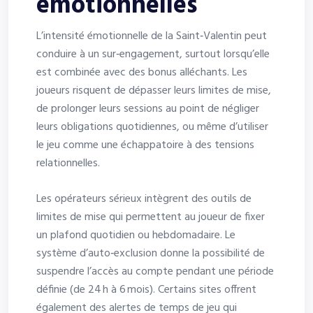
émotionnelles
L’intensité émotionnelle de la Saint‑Valentin peut
conduire à un sur‑engagement, surtout lorsqu’elle
est combinée avec des bonus alléchants. Les
joueurs risquent de dépasser leurs limites de mise,
de prolonger leurs sessions au point de négliger
leurs obligations quotidiennes, ou même d’utiliser
le jeu comme une échappatoire à des tensions
relationnelles.
Les opérateurs sérieux intègrent des outils de
limites de mise qui permettent au joueur de fixer
un plafond quotidien ou hebdomadaire. Le
système d’auto‑exclusion donne la possibilité de
suspendre l’accès au compte pendant une période
définie (de 24 h à 6 mois). Certains sites offrent
également des alertes de temps de jeu qui