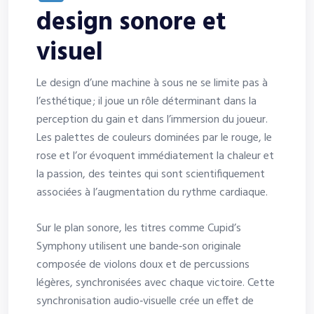
design sonore et
visuel
Le design d’une machine à sous ne se limite pas à
l’esthétique ; il joue un rôle déterminant dans la
perception du gain et dans l’immersion du joueur.
Les palettes de couleurs dominées par le rouge, le
rose et l’or évoquent immédiatement la chaleur et
la passion, des teintes qui sont scientifiquement
associées à l’augmentation du rythme cardiaque.
Sur le plan sonore, les titres comme Cupid’s
Symphony utilisent une bande‑son originale
composée de violons doux et de percussions
légères, synchronisées avec chaque victoire. Cette
synchronisation audio‑visuelle crée un effet de