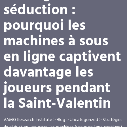
séduction :
pourquoi les
machines à sous
en ligne captivent
davantage les
joueurs pendant
la Saint‑Valentin
VAMG Research Institute
>
Blog
>
Uncategorized
>
Stratégies