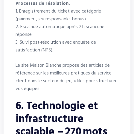
Processus de résolution
:
1. Enregistrement du ticket avec catégorie
(paiement, jeu responsable, bonus).
2. Escalade automatique après 2 h si aucune
réponse.
3. Suivi post‑résolution avec enquête de
satisfaction (NPS).
Le site Maison Blanche propose des articles de
référence sur les meilleures pratiques du service
client dans le secteur du jeu, utiles pour structurer
vos équipes.
6. Technologie et
infrastructure
scalable – 270 mots