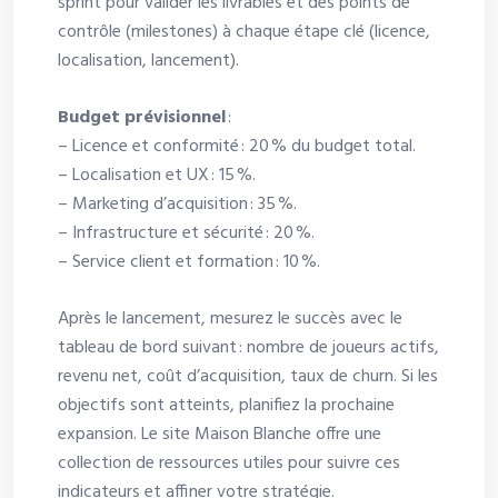
sprint pour valider les livrables et des points de
contrôle (milestones) à chaque étape clé (licence,
localisation, lancement).
Budget prévisionnel
:
– Licence et conformité : 20 % du budget total.
– Localisation et UX : 15 %.
– Marketing d’acquisition : 35 %.
– Infrastructure et sécurité : 20 %.
– Service client et formation : 10 %.
Après le lancement, mesurez le succès avec le
tableau de bord suivant : nombre de joueurs actifs,
revenu net, coût d’acquisition, taux de churn. Si les
objectifs sont atteints, planifiez la prochaine
expansion. Le site Maison Blanche offre une
collection de ressources utiles pour suivre ces
indicateurs et affiner votre stratégie.