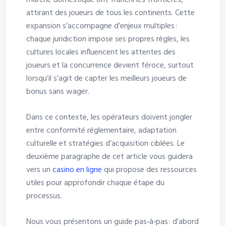
marché domestique ont franchi les frontières,
attirant des joueurs de tous les continents. Cette
expansion s’accompagne d’enjeux multiples :
chaque juridiction impose ses propres règles, les
cultures locales influencent les attentes des
joueurs et la concurrence devient féroce, surtout
lorsqu’il s’agit de capter les meilleurs joueurs de
bonus sans wager.
Dans ce contexte, les opérateurs doivent jongler
entre conformité réglementaire, adaptation
culturelle et stratégies d’acquisition ciblées. Le
deuxième paragraphe de cet article vous guidera
vers un
casino en ligne
qui propose des ressources
utiles pour approfondir chaque étape du
processus.
Nous vous présentons un guide pas‑à‑pas : d’abord