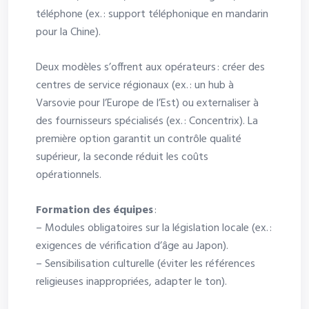
téléphone (ex. : support téléphonique en mandarin
pour la Chine).
Deux modèles s’offrent aux opérateurs : créer des
centres de service régionaux (ex. : un hub à
Varsovie pour l’Europe de l’Est) ou externaliser à
des fournisseurs spécialisés (ex. : Concentrix). La
première option garantit un contrôle qualité
supérieur, la seconde réduit les coûts
opérationnels.
Formation des équipes
:
– Modules obligatoires sur la législation locale (ex. :
exigences de vérification d’âge au Japon).
– Sensibilisation culturelle (éviter les références
religieuses inappropriées, adapter le ton).