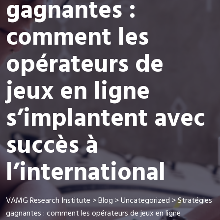
gagnantes :
comment les
opérateurs de
jeux en ligne
s’implantent avec
succès à
l’international
VAMG Research Institute
>
Blog
>
Uncategorized
>
Stratégies
gagnantes : comment les opérateurs de jeux en ligne