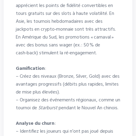
apprécient les points de fidélité convertibles en
tours gratuits sur des slots à haute volatilité. En
Asie, les tournois hebdomadaires avec des
jackpots en crypto‑monnaie sont très attractifs.
En Amérique du Sud, les promotions « carnaval »
avec des bonus sans wager (ex. : 50 % de
cash‑back) stimulent la ré‑engagement.
Gamification
:
– Créez des niveaux (Bronze, Silver, Gold) avec des
avantages progressifs (débits plus rapides, limites
de mise plus élevées).
– Organisez des événements régionaux, comme un
tournoi de
Starburst
pendant le Nouvel An chinois.
Analyse du churn
:
– Identifiez les joueurs qui n’ont pas joué depuis