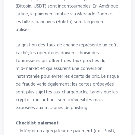
(Bitcoin, USDT) sont incontournables. En Amérique
Latine, le paiement mobile via Mercado Pago et
les billets bancaires (Boleto) sont largement
utilisés.
La gestion des taux de change représente un coût
caché ; les opérateurs doivent choisir des
fournisseurs qui offrent des taux proches du
mid‑market et qui assurent une conversion
instantanée pour éviter les écarts de prix. Le risque
de fraude varie également : les cartes prépayées
sont plus sujettes aux chargebacks, tandis que les
crypto‑transactions sont irréversibles mais
exposées aux attaques de phishing.
Checklist paiement
:
– Intégrer un agrégateur de paiement (ex. : PayU,