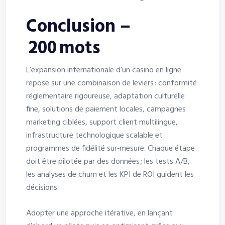
Conclusion –
200 mots
L’expansion internationale d’un casino en ligne
repose sur une combinaison de leviers : conformité
réglementaire rigoureuse, adaptation culturelle
fine, solutions de paiement locales, campagnes
marketing ciblées, support client multilingue,
infrastructure technologique scalable et
programmes de fidélité sur‑mesure. Chaque étape
doit être pilotée par des données ; les tests A/B,
les analyses de churn et les KPI de ROI guident les
décisions.
Adopter une approche itérative, en lançant