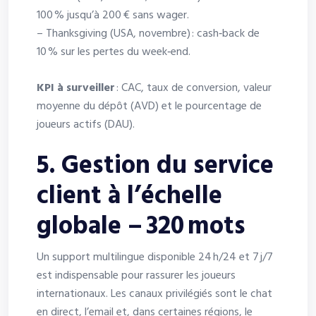
100 % jusqu’à 200 € sans wager.
– Thanksgiving (USA, novembre) : cash‑back de
10 % sur les pertes du week‑end.
KPI à surveiller
: CAC, taux de conversion, valeur
moyenne du dépôt (AVD) et le pourcentage de
joueurs actifs (DAU).
5. Gestion du service
client à l’échelle
globale – 320 mots
Un support multilingue disponible 24 h/24 et 7 j/7
est indispensable pour rassurer les joueurs
internationaux. Les canaux privilégiés sont le chat
en direct, l’email et, dans certaines régions, le