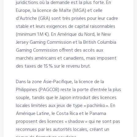
juridictions où la demande est la plus forte. En
Europe, la licence de Malte (MGA) et celle
d’Autriche (GRA) sont très prisées pour leur cadre
stable et leurs exigences de capital raisonnables
(minimum 1 M €). En Amérique du Nord, le New
Jersey Gaming Commission et la British Columbia
Gaming Commission offrent des accès aux
marchés américains et canadiens, mais imposent
des taxes de 15 % sur le revenu brut.
Dans la zone Asie‑Pacifique, la licence de la
Philippines (PAGCOR) reste la porte d’entrée la plus
souple, tandis que le Japon introduit des licences
locales limitées aux jeux de type « pachinko ». En
Amérique Latine, le Costa Rica et le Panama
proposent des licences « shadow » qui ne sont pas
reconnues par les autorités locales, créant un