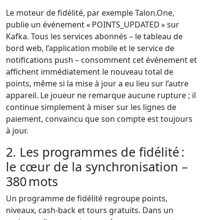
Le moteur de fidélité, par exemple Talon.One,
publie un événement « POINTS_UPDATED » sur
Kafka. Tous les services abonnés – le tableau de
bord web, l’application mobile et le service de
notifications push – consomment cet événement et
affichent immédiatement le nouveau total de
points, même si la mise à jour a eu lieu sur l’autre
appareil. Le joueur ne remarque aucune rupture ; il
continue simplement à miser sur les lignes de
paiement, convaincu que son compte est toujours
à jour.
2. Les programmes de fidélité :
le cœur de la synchronisation –
380 mots
Un programme de fidélité regroupe points,
niveaux, cash‑back et tours gratuits. Dans un