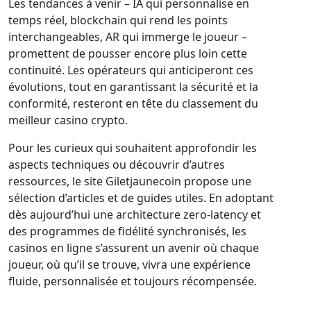
Les tendances à venir – IA qui personnalise en
temps réel, blockchain qui rend les points
interchangeables, AR qui immerge le joueur –
promettent de pousser encore plus loin cette
continuité. Les opérateurs qui anticiperont ces
évolutions, tout en garantissant la sécurité et la
conformité, resteront en tête du classement du
meilleur casino crypto.
Pour les curieux qui souhaitent approfondir les
aspects techniques ou découvrir d’autres
ressources, le site Giletjaunecoin propose une
sélection d’articles et de guides utiles. En adoptant
dès aujourd’hui une architecture zero‑latency et
des programmes de fidélité synchronisés, les
casinos en ligne s’assurent un avenir où chaque
joueur, où qu’il se trouve, vivra une expérience
fluide, personnalisée et toujours récompensée.