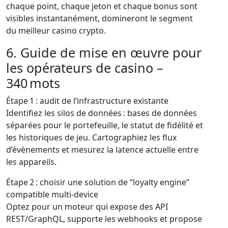
chaque point, chaque jeton et chaque bonus sont
visibles instantanément, domineront le segment
du meilleur casino crypto.
6. Guide de mise en œuvre pour
les opérateurs de casino –
340 mots
Étape 1 : audit de l’infrastructure existante
Identifiez les silos de données : bases de données
séparées pour le portefeuille, le statut de fidélité et
les historiques de jeu. Cartographiez les flux
d’évènements et mesurez la latence actuelle entre
les appareils.
Étape 2 : choisir une solution de “loyalty engine”
compatible multi‑device
Optez pour un moteur qui expose des API
REST/GraphQL, supporte les webhooks et propose