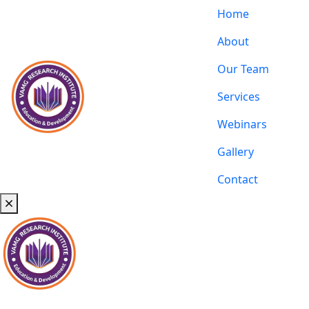
Home
About
Our Team
Services
Webinars
Gallery
Contact