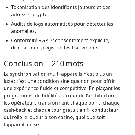
Tokenisation des identifiants joueurs et des
adresses crypto.
Audits de logs automatisés pour détecter les
anomalies.
Conformité RGPD : consentement explicite,
droit à l’oubli, registre des traitements.
Conclusion – 210 mots
La synchronisation multi‑appareils n’est plus un
luxe ; c’est une condition sine qua non pour offrir
une expérience fluide et compétitive. En plaçant les
programmes de fidélité au cœur de l’architecture,
les opérateurs transforment chaque point, chaque
cash‑back et chaque tour gratuit en fil conducteur
qui relie le joueur à son casino, quel que soit
l’appareil utilisé.