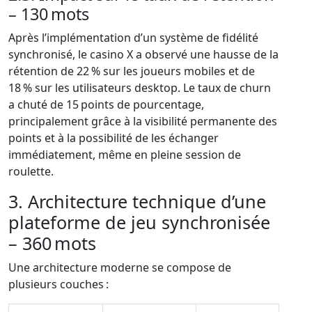
– 130 mots
Après l’implémentation d’un système de fidélité
synchronisé, le casino X a observé une hausse de la
rétention de 22 % sur les joueurs mobiles et de
18 % sur les utilisateurs desktop. Le taux de churn
a chuté de 15 points de pourcentage,
principalement grâce à la visibilité permanente des
points et à la possibilité de les échanger
immédiatement, même en pleine session de
roulette.
3. Architecture technique d’une
plateforme de jeu synchronisée
– 360 mots
Une architecture moderne se compose de
plusieurs couches :