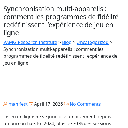
Synchronisation multi‑appareils :
comment les programmes de fidélité
redéfinissent l’expérience de jeu en
ligne
VAMG Research Institute
>
Blog
>
Uncategorized
>
Synchronisation multi‑appareils : comment les
programmes de fidélité redéfinissent l’expérience de
jeu en ligne
manifest
April 17, 2026
No Comments
Le jeu en ligne ne se joue plus uniquement depuis
un bureau fixe. En 2024, plus de 70 % des sessions