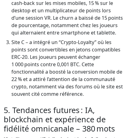
cash‑back sur les mises mobiles, 15 % sur le
desktop et un multiplicateur de points lors
d’une session VR. Le churn a baissé de 15 points
de pourcentage, notamment chez les joueurs
qui alternaient entre smartphone et tablette.
Site C – a intégré un “Crypto‑Loyalty” où les
points sont convertibles en jetons compatibles
ERC‑20. Les joueurs peuvent échanger
1 000 points contre 0,001 BTC. Cette
fonctionnalité a boosté la conversion mobile de
22 % et a attiré l’attention de la communauté
crypto, notamment via des forums où le site est
souvent cité comme référence.
5. Tendances futures : IA,
blockchain et expérience de
fidélité omnicanale – 380 mots