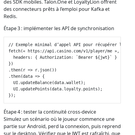
des SDK mobiles. Talon.One et LoyaltyLion offrent
des connecteurs prêts à l’emploi pour Kafka et
Redis.
Étape 3 : implémenter les API de synchronisation
// Exemple minimal d’appel API pour récupérer le sold
fetch(« https://api.casino.com/v1/player/me », {

  headers: { Authorization: `Bearer ${jwt}` }

})

.then(r => r.json())

.then(data => {

  UI.updateBalance(data.wallet);

  UI.updatePoints(data.loyalty.points);

Étape 4 : tester la continuité cross‑device
Simulez un scénario où le joueur commence une
partie sur Android, perd la connexion, puis reprend
sur le desktop. Vérifiez que le JWT est rafraîchi, que