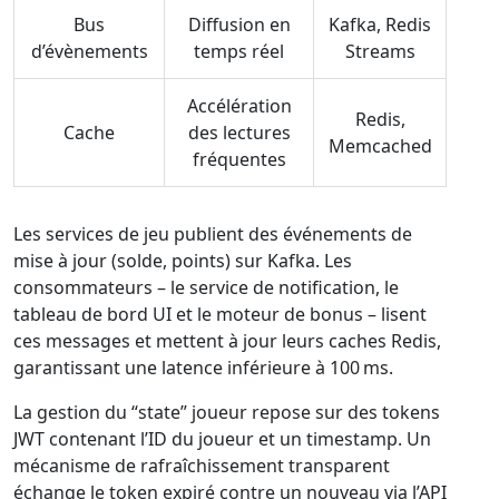
Bus
Diffusion en
Kafka, Redis
d’évènements
temps réel
Streams
Accélération
Redis,
Cache
des lectures
Memcached
fréquentes
Les services de jeu publient des événements de
mise à jour (solde, points) sur Kafka. Les
consommateurs – le service de notification, le
tableau de bord UI et le moteur de bonus – lisent
ces messages et mettent à jour leurs caches Redis,
garantissant une latence inférieure à 100 ms.
La gestion du “state” joueur repose sur des tokens
JWT contenant l’ID du joueur et un timestamp. Un
mécanisme de rafraîchissement transparent
échange le token expiré contre un nouveau via l’API