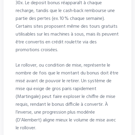
30x. Le deposit bonus réapparaît à chaque
recharge, tandis que le cash‑back rembourse une
partie des pertes (ex. 10 % chaque semaine).
Certains sites proposent même des tours gratuits
utilisables sur les machines à sous, mais ils peuvent
être convertis en crédit roulette via des
promotions croisées.
Le rollover, ou condition de mise, représente le
nombre de fois que le montant du bonus doit être
misé avant de pouvoir le retirer. Un système de
mise qui exige de gros paris rapidement
(Martingale) peut faire exploser le chiffre de mise
requis, rendant le bonus difficile à convertir. À
l’inverse, une progression plus modérée
(D’Alembert) aligne mieux le volume de mise avec
le rollover.