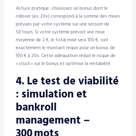
Astuce pratique : choisissez un bonus dont le
rollover (ex. 20x) correspond à la somme des mises
prévues par votre système sur une session de
50 tours. Si votre système prévoit une mise
moyenne de 2 €, le total misé sera 100 €, soit
exactement le montant requis pour un bonus de
100 € à 20x. Cette adéquation réduit le risque de
« stuck » sur le bonus et optimise la rentabilité.
4. Le test de viabilité
: simulation et
bankroll
management –
300 mots