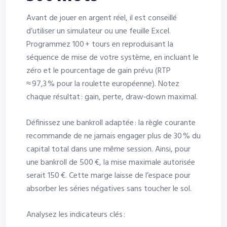
Avant de jouer en argent réel, il est conseillé
d’utiliser un simulateur ou une feuille Excel.
Programmez 100 + tours en reproduisant la
séquence de mise de votre système, en incluant le
zéro et le pourcentage de gain prévu (RTP
≈ 97,3 % pour la roulette européenne). Notez
chaque résultat : gain, perte, draw‑down maximal.
Définissez une bankroll adaptée : la règle courante
recommande de ne jamais engager plus de 30 % du
capital total dans une même session. Ainsi, pour
une bankroll de 500 €, la mise maximale autorisée
serait 150 €. Cette marge laisse de l’espace pour
absorber les séries négatives sans toucher le sol.
Analysez les indicateurs clés :