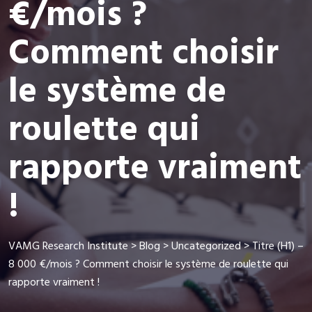
€/mois ?
Comment choisir
le système de
roulette qui
rapporte vraiment
!
VAMG Research Institute
>
Blog
>
Uncategorized
>
Titre (H1) –
8 000 €/mois ? Comment choisir le système de roulette qui
rapporte vraiment !