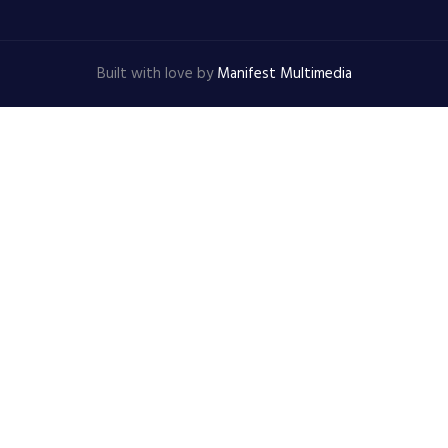
Built with love by
Manifest Multimedia