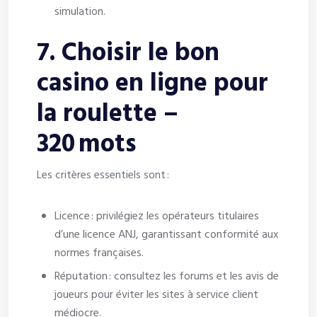
simulation.
7. Choisir le bon
casino en ligne pour
la roulette –
320 mots
Les critères essentiels sont :
Licence : privilégiez les opérateurs titulaires
d’une licence ANJ, garantissant conformité aux
normes françaises.
Réputation : consultez les forums et les avis de
joueurs pour éviter les sites à service client
médiocre.