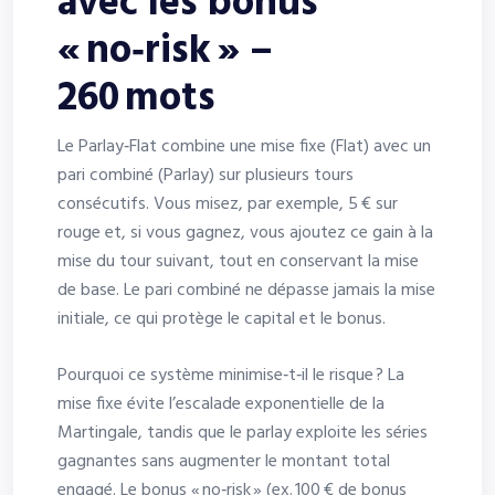
avec les bonus
« no‑risk » –
260 mots
Le Parlay‑Flat combine une mise fixe (Flat) avec un
pari combiné (Parlay) sur plusieurs tours
consécutifs. Vous misez, par exemple, 5 € sur
rouge et, si vous gagnez, vous ajoutez ce gain à la
mise du tour suivant, tout en conservant la mise
de base. Le pari combiné ne dépasse jamais la mise
initiale, ce qui protège le capital et le bonus.
Pourquoi ce système minimise‑t‑il le risque ? La
mise fixe évite l’escalade exponentielle de la
Martingale, tandis que le parlay exploite les séries
gagnantes sans augmenter le montant total
engagé. Le bonus « no‑risk » (ex. 100 € de bonus