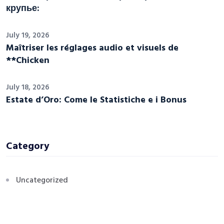
крупье:
July 19, 2026
Maîtriser les réglages audio et visuels de
**Chicken
July 18, 2026
Estate d’Oro: Come le Statistiche e i Bonus
Category
Uncategorized