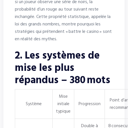
si un joueur observe une série de noirs, la
probabilité d’un rouge au tour suivant reste
inchangée. Cette propriété statistique, appelée la
loi des grands nombres, montre pourquoi les
stratégies qui prétendent « battre le casino » sont
en réalité des mythes.
2. Les systèmes de
mise les plus
répandus – 380 mots
Mise
Point d’ar
Système
initiale
Progression
recomma
typique
Double à
8 consecu