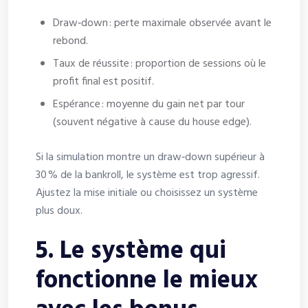
Draw‑down : perte maximale observée avant le
rebond.
Taux de réussite : proportion de sessions où le
profit final est positif.
Espérance : moyenne du gain net par tour
(souvent négative à cause du house edge).
Si la simulation montre un draw‑down supérieur à
30 % de la bankroll, le système est trop agressif.
Ajustez la mise initiale ou choisissez un système
plus doux.
5. Le système qui
fonctionne le mieux