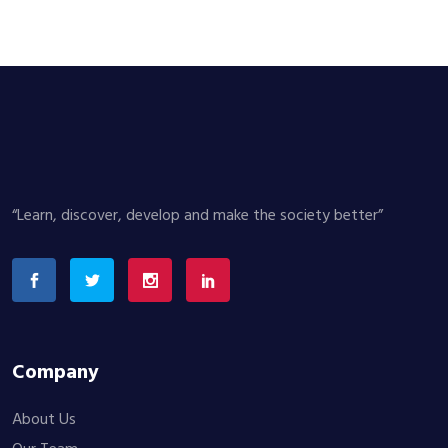
“Learn, discover, develop and make the society better”
Company
About Us