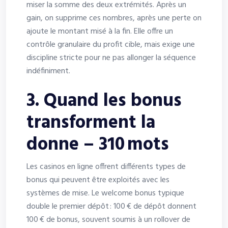
miser la somme des deux extrémités. Après un
gain, on supprime ces nombres, après une perte on
ajoute le montant misé à la fin. Elle offre un
contrôle granulaire du profit cible, mais exige une
discipline stricte pour ne pas allonger la séquence
indéfiniment.
3. Quand les bonus
transforment la
donne – 310 mots
Les casinos en ligne offrent différents types de
bonus qui peuvent être exploités avec les
systèmes de mise. Le welcome bonus typique
double le premier dépôt : 100 € de dépôt donnent
100 € de bonus, souvent soumis à un rollover de