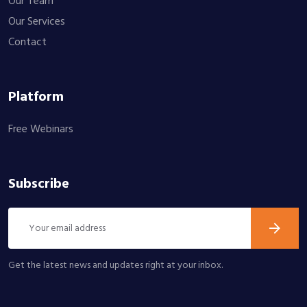
Our Team
Our Services
Contact
Platform
Free Webinars
Subscribe
Get the latest news and updates right at your inbox.