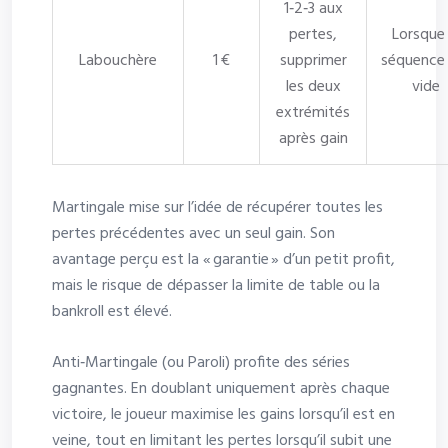
1‑2‑3 aux
pertes,
Lorsque 
Labouchère
1 €
supprimer
séquence 
les deux
vide
extrémités
après gain
Martingale mise sur l’idée de récupérer toutes les
pertes précédentes avec un seul gain. Son
avantage perçu est la « garantie » d’un petit profit,
mais le risque de dépasser la limite de table ou la
bankroll est élevé.
Anti‑Martingale (ou Paroli) profite des séries
gagnantes. En doublant uniquement après chaque
victoire, le joueur maximise les gains lorsqu’il est en
veine, tout en limitant les pertes lorsqu’il subit une