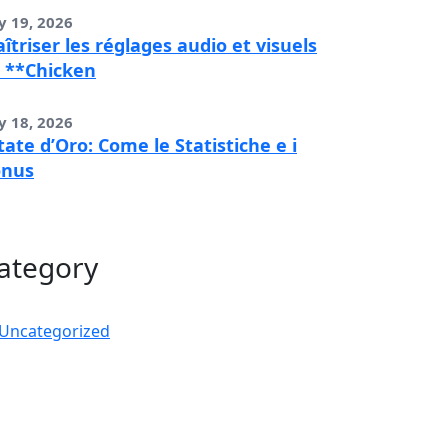
y 19, 2026
îtriser les réglages audio et visuels
 **Chicken
y 18, 2026
tate d’Oro: Come le Statistiche e i
onus
ategory
Uncategorized