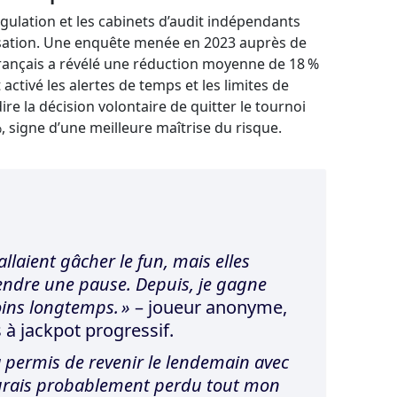
gulation et les cabinets d’audit indépendants
ilisation. Une enquête menée en 2023 auprès de
français a révélé une réduction moyenne de 18 %
ctivé les alertes de temps et les limites de
ire la décision volontaire de quitter le tournoi
 signe d’une meilleure maîtrise du risque.
allaient gâcher le fun, mais elles
ndre une pause. Depuis, je gagne
oins longtemps. »
– joueur anonyme,
s à jackpot progressif.
a permis de revenir le lendemain avec
’aurais probablement perdu tout mon