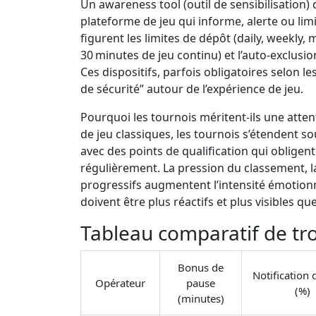
Un awareness tool (outil de sensibilisation)
plateforme de jeu qui informe, alerte ou limi
figurent les limites de dépôt (daily, weekly,
30 minutes de jeu continu) et l’auto‑exclusi
Ces dispositifs, parfois obligatoires selon le
de sécurité” autour de l’expérience de jeu.
Pourquoi les tournois méritent-ils une atten
de jeu classiques, les tournois s’étendent so
avec des points de qualification qui obligent
régulièrement. La pression du classement, l
progressifs augmentent l’intensité émotionne
doivent être plus réactifs et plus visibles q
Tableau comparatif de tr
Bonus de
Notification 
Opérateur
pause
(%)
(minutes)