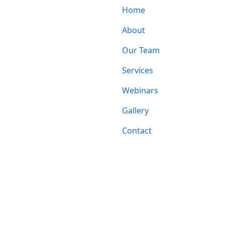
Home
About
Our Team
Services
Webinars
Gallery
Contact