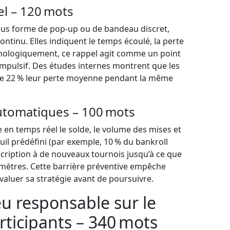
el – 120 mots
 sous forme de pop‑up ou de bandeau discret,
ntinu. Elles indiquent le temps écoulé, la perte
chologiquement, ce rappel agit comme un point
 impulsif. Des études internes montrent que les
 de 22 % leur perte moyenne pendant la même
automatiques – 100 mots
 en temps réel le solde, le volume des mises et
uil prédéfini (par exemple, 10 % du bankroll
nscription à de nouveaux tournois jusqu’à ce que
amètres. Cette barrière préventive empêche
éévaluer sa stratégie avant de poursuivre.
eu responsable sur le
ticipants – 340 mots