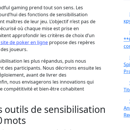
ndful gaming prend tout son sens. Les
urd’hui des fonctions de sensibilisation
кр
t maîtres de leur jeu. L’objectif n’est pas de
sécurisé où chaque mise est prise en
tent approfondir les critères de choix d’un
**
 site de poker en ligne
propose des repères
co
 des joueurs.
ibilisation les plus répandus, puis nous
Sp
 des participants. Nous décrirons ensuite les
Pr
ploiement, avant de livrer des
in, nous envisagerons les innovations qui
e compétitivité et bien‑être cohabitent
Tit
utils de sensibilisation
An
Red
0 mots