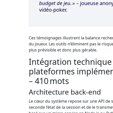
budget de jeu. »
– joueuse anony
vidéo‑poker.
Ces témoignages illustrent la balance recherc
du joueur. Les outils n’éliminent pas le risqu
plus prévisible et donc plus gérable.
Intégration technique
plateformes implément
– 410 mots
Architecture back‑end
Le cœur du système repose sur une API de s
seconde l’état de la session et de le transm