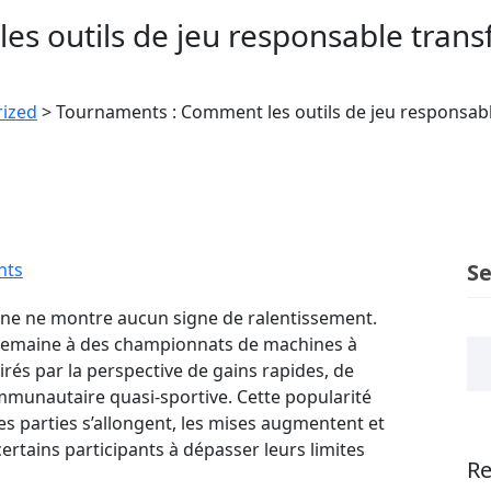
s outils de jeu responsable trans
ized
>
Tournaments : Comment les outils de jeu responsabl
nts
S
gne ne montre aucun signe de ralentissement.
e semaine à des championnats de machines à
irés par la perspective de gains rapides, de
mmunautaire quasi‑sportive. Cette popularité
es parties s’allongent, les mises augmentent et
ertains participants à dépasser leurs limites
Re