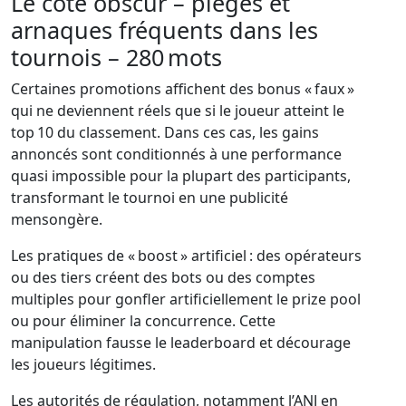
Le côté obscur – pièges et
arnaques fréquents dans les
tournois – 280 mots
Certaines promotions affichent des bonus « faux »
qui ne deviennent réels que si le joueur atteint le
top 10 du classement. Dans ces cas, les gains
annoncés sont conditionnés à une performance
quasi impossible pour la plupart des participants,
transformant le tournoi en une publicité
mensongère.
Les pratiques de « boost » artificiel : des opérateurs
ou des tiers créent des bots ou des comptes
multiples pour gonfler artificiellement le prize pool
ou pour éliminer la concurrence. Cette
manipulation fausse le leaderboard et décourage
les joueurs légitimes.
Les autorités de régulation, notamment l’ANJ en