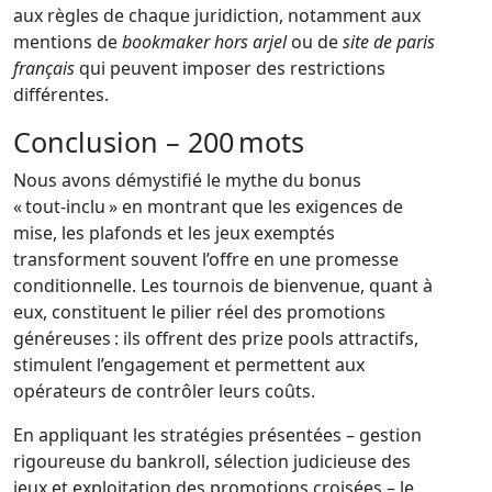
aux règles de chaque juridiction, notamment aux
mentions de
bookmaker hors arjel
ou de
site de paris
français
qui peuvent imposer des restrictions
différentes.
Conclusion – 200 mots
Nous avons démystifié le mythe du bonus
« tout‑inclu » en montrant que les exigences de
mise, les plafonds et les jeux exemptés
transforment souvent l’offre en une promesse
conditionnelle. Les tournois de bienvenue, quant à
eux, constituent le pilier réel des promotions
généreuses : ils offrent des prize pools attractifs,
stimulent l’engagement et permettent aux
opérateurs de contrôler leurs coûts.
En appliquant les stratégies présentées – gestion
rigoureuse du bankroll, sélection judicieuse des
jeux et exploitation des promotions croisées – le