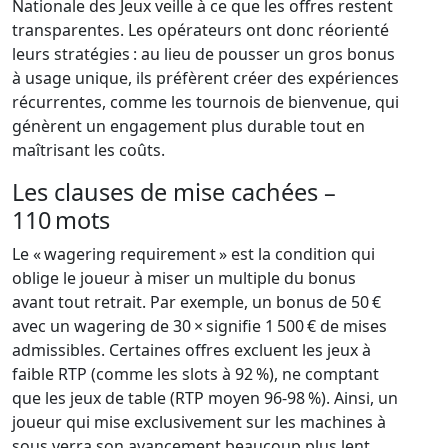
Nationale des Jeux veille à ce que les offres restent
transparentes. Les opérateurs ont donc réorienté
leurs stratégies : au lieu de pousser un gros bonus
à usage unique, ils préfèrent créer des expériences
récurrentes, comme les tournois de bienvenue, qui
génèrent un engagement plus durable tout en
maîtrisant les coûts.
Les clauses de mise cachées –
110 mots
Le « wagering requirement » est la condition qui
oblige le joueur à miser un multiple du bonus
avant tout retrait. Par exemple, un bonus de 50 €
avec un wagering de 30 × signifie 1 500 € de mises
admissibles. Certaines offres excluent les jeux à
faible RTP (comme les slots à 92 %), ne comptant
que les jeux de table (RTP moyen 96‑98 %). Ainsi, un
joueur qui mise exclusivement sur les machines à
sous verra son avancement beaucoup plus lent