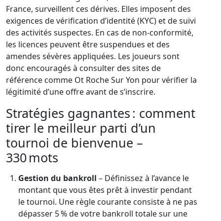
France, surveillent ces dérives. Elles imposent des
exigences de vérification d’identité (KYC) et de suivi
des activités suspectes. En cas de non‑conformité,
les licences peuvent être suspendues et des
amendes sévères appliquées. Les joueurs sont
donc encouragés à consulter des sites de
référence comme Ot Roche Sur Yon pour vérifier la
légitimité d’une offre avant de s’inscrire.
Stratégies gagnantes : comment
tirer le meilleur parti d’un
tournoi de bienvenue –
330 mots
Gestion du bankroll
– Définissez à l’avance le
montant que vous êtes prêt à investir pendant
le tournoi. Une règle courante consiste à ne pas
dépasser 5 % de votre bankroll totale sur une