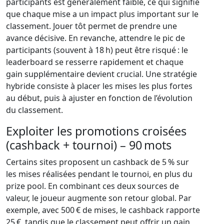
participants est généralement faible, ce qui signifie
que chaque mise a un impact plus important sur le
classement. Jouer tôt permet de prendre une
avance décisive. En revanche, attendre le pic de
participants (souvent à 18 h) peut être risqué : le
leaderboard se resserre rapidement et chaque
gain supplémentaire devient crucial. Une stratégie
hybride consiste à placer les mises les plus fortes
au début, puis à ajuster en fonction de l’évolution
du classement.
Exploiter les promotions croisées
(cashback + tournoi) – 90 mots
Certains sites proposent un cashback de 5 % sur
les mises réalisées pendant le tournoi, en plus du
prize pool. En combinant ces deux sources de
valeur, le joueur augmente son retour global. Par
exemple, avec 500 € de mises, le cashback rapporte
25 €, tandis que le classement peut offrir un gain