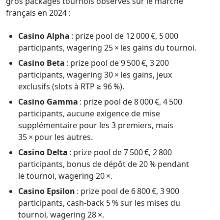
gros packages tournois observés sur le marché
français en 2024 :
Casino Alpha
: prize pool de 12 000 €, 5 000
participants, wagering 25 × les gains du tournoi.
Casino Beta
: prize pool de 9 500 €, 3 200
participants, wagering 30 × les gains, jeux
exclusifs (slots à RTP ≥ 96 %).
Casino Gamma
: prize pool de 8 000 €, 4 500
participants, aucune exigence de mise
supplémentaire pour les 3 premiers, mais
35 × pour les autres.
Casino Delta
: prize pool de 7 500 €, 2 800
participants, bonus de dépôt de 20 % pendant
le tournoi, wagering 20 ×.
Casino Epsilon
: prize pool de 6 800 €, 3 900
participants, cash‑back 5 % sur les mises du
tournoi, wagering 28 ×.