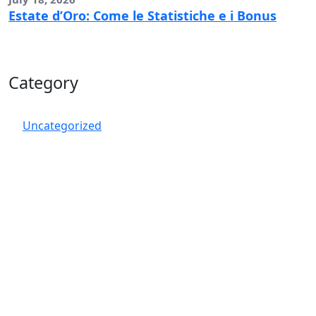
Estate d’Oro: Come le Statistiche e i Bonus
Category
Uncategorized