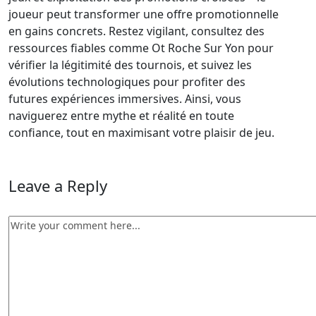
joueur peut transformer une offre promotionnelle
en gains concrets. Restez vigilant, consultez des
ressources fiables comme Ot Roche Sur Yon pour
vérifier la légitimité des tournois, et suivez les
évolutions technologiques pour profiter des
futures expériences immersives. Ainsi, vous
naviguerez entre mythe et réalité en toute
confiance, tout en maximisant votre plaisir de jeu.
Leave a Reply