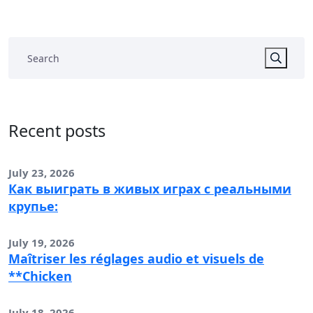
Recent posts
July 23, 2026
Как выиграть в живых играх с реальными
крупье:
July 19, 2026
Maîtriser les réglages audio et visuels de
**Chicken
July 18, 2026