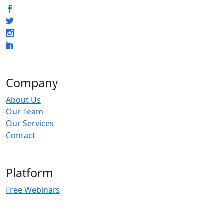
Company
About Us
Our Team
Our Services
Contact
Platform
Free Webinars