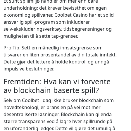
Et sunt spillmiljø handler om mer enn bare
underholdning; det krever bevissthet om egen
økonomi og spillvaner. Coolbet Casino har et solid
ansvarlig spill‑program som inkluderer
selv‑ekskluderingsverktøy, tidsbegrensninger og
muligheten til å sette tap‑grenser.
Pro Tip: Sett en månedlig innsatsgrense som
tilsvarer en liten prosentandel av din totale inntekt.
Dette gjør det lettere å holde kontroll og unngå
impulsive beslutninger.
Fremtiden: Hva kan vi forvente
av blockchain‑baserte spill?
Selv om Coolbet i dag ikke bruker blockchain som
hovedteknologi, er bransjen på vei mot mer
desentraliserte løsninger. Blockchain kan gi enda
større transparens ved å lagre hver spillrunde på
en uforanderlig ledger. Dette vil gjøre det umulig å