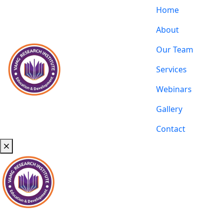
Home
About
Our Team
Services
Webinars
Gallery
Contact