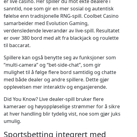
er live casino. Her spiller du mot ekte dealere i
sanntid, noe som gir en mer sosial og autentisk
følelse enn tradisjonelle RNG‑spill. Coolbet Casino
samarbeider med Evolution Gaming,
verdensledende leverandør av live‑spill. Resultatet
er over 380 bord med alt fra blackjack og roulette
til baccarat.
Spillere kan også benytte seg av funksjoner som
“multi‑camera” og “bet‑side‑chat”, som gir
mulighet til å følge flere bord samtidig og chatte
med både dealer og andre spillere. Dette gjør
opplevelsen mer interaktiv og engasjerende.
Did You Know? Live dealer‑spill bruker flere
kameraer og høyoppløselige strømmer for å sikre
at hver handling blir tydelig vist, noe som gjør juks
umulig.
Sportsbetting integrert med