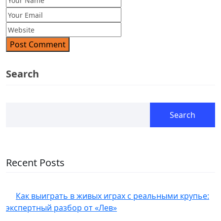
Post Comment
Search
Search
Recent Posts
Как выиграть в живых играх с реальными крупье:
экспертный разбор от «Лев»