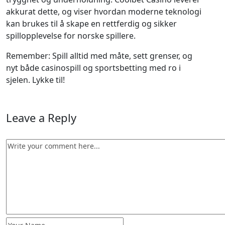
akkurat dette, og viser hvordan moderne teknologi
kan brukes til å skape en rettferdig og sikker
spillopplevelse for norske spillere.
Remember: Spill alltid med måte, sett grenser, og
nyt både casinospill og sportsbetting med ro i
sjelen. Lykke til!
Leave a Reply