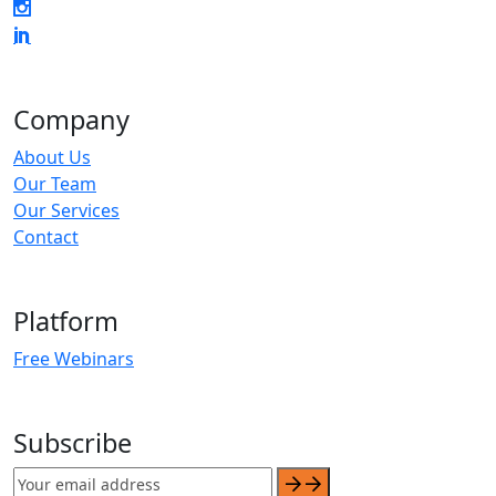
Company
About Us
Our Team
Our Services
Contact
Platform
Free Webinars
Subscribe