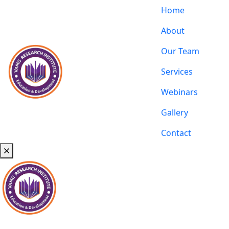
Home
About
Our Team
Services
Webinars
Gallery
Contact