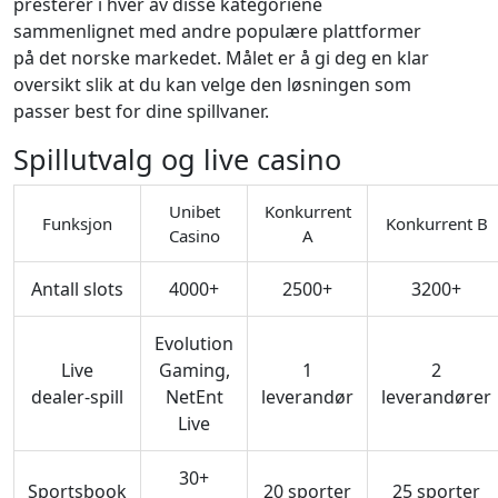
presterer i hver av disse kategoriene
sammenlignet med andre populære plattformer
på det norske markedet. Målet er å gi deg en klar
oversikt slik at du kan velge den løsningen som
passer best for dine spillvaner.
Spillutvalg og live casino
Unibet
Konkurrent
Funksjon
Konkurrent B
Casino
A
Antall slots
4000+
2500+
3200+
Evolution
Live
Gaming,
1
2
dealer‑spill
NetEnt
leverandør
leverandører
Live
30+
Sportsbook
20 sporter
25 sporter