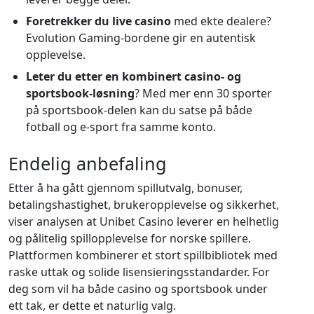
Foretrekker du live casino
med ekte dealere?
Evolution Gaming‑bordene gir en autentisk
opplevelse.
Leter du etter en kombinert casino‑ og
sportsbook‑løsning
? Med mer enn 30 sporter
på sportsbook‑delen kan du satse på både
fotball og e‑sport fra samme konto.
Endelig anbefaling
Etter å ha gått gjennom spillutvalg, bonuser,
betalingshastighet, brukeropplevelse og sikkerhet,
viser analysen at Unibet Casino leverer en helhetlig
og pålitelig spillopplevelse for norske spillere.
Plattformen kombinerer et stort spillbibliotek med
raske uttak og solide lisensieringsstandarder. For
deg som vil ha både casino og sportsbook under
ett tak, er dette et naturlig valg.