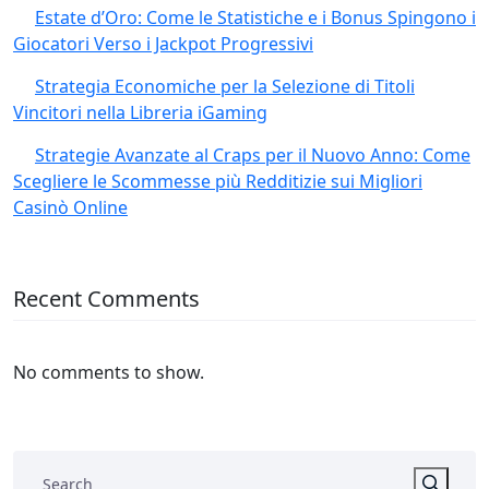
Estate d’Oro: Come le Statistiche e i Bonus Spingono i
Giocatori Verso i Jackpot Progressivi
Strategia Economiche per la Selezione di Titoli
Vincitori nella Libreria iGaming
Strategie Avanzate al Craps per il Nuovo Anno: Come
Scegliere le Scommesse più Redditizie sui Migliori
Casinò Online
Recent Comments
No comments to show.