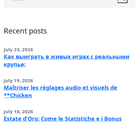
Recent posts
July 23, 2026
Как выиграть в живых играх с реальными
крупье:
July 19, 2026
Maîtriser les réglages audio et visuels de
**Chicken
July 18, 2026
Estate d’Oro: Come le Statistiche e i Bonus