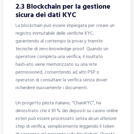
2.3 Blockchain per la gestione
sicura dei dati KYC
La blockchain può essere impiegata per creare un
registro immutabile delle verifiche KYC,
garantendo al contempo la privacy tramite
tecniche di zero‑knowledge proof. Quando un
operatore completa una verifica, il risultato
hash‑ato viene memorizzato su una rete
permissioned, consentendo ad altri PSP o
operatori di consultare la verifica senza dover
richiedere nuovamente i documenti.
Un progetto pilota italiano, “ChainKYC”, ha
dimostrato che il 30 % dei depositi su casino online
esteri può essere processato senza alcun ulteriore
step di verifica, semplicemente leggendo il token