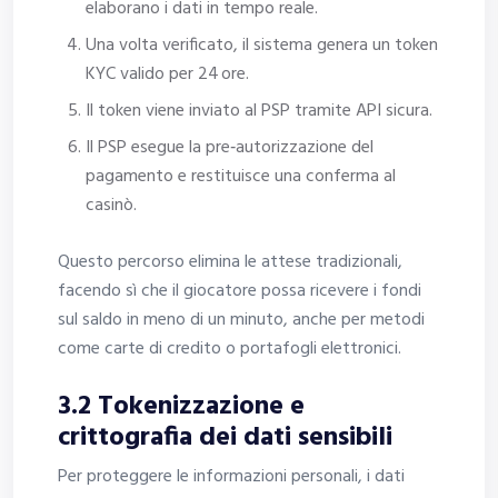
elaborano i dati in tempo reale.
Una volta verificato, il sistema genera un token
KYC valido per 24 ore.
Il token viene inviato al PSP tramite API sicura.
Il PSP esegue la pre‑autorizzazione del
pagamento e restituisce una conferma al
casinò.
Questo percorso elimina le attese tradizionali,
facendo sì che il giocatore possa ricevere i fondi
sul saldo in meno di un minuto, anche per metodi
come carte di credito o portafogli elettronici.
3.2 Tokenizzazione e
crittografia dei dati sensibili
Per proteggere le informazioni personali, i dati