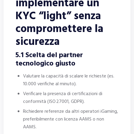
implementare un
KYC “light” senza
compromettere la
sicurezza
5.1 Scelta del partner
tecnologico giusto
Valutare la capacità di scalare le richieste (es.
10.000 verifiche al minuto).
Verificare la presenza di certificazioni di
conformità (ISO 27001, GDPR).
Richiedere referenze da altri operatori iGaming,
preferibilmente con licenza AAMS o non
AAMS.