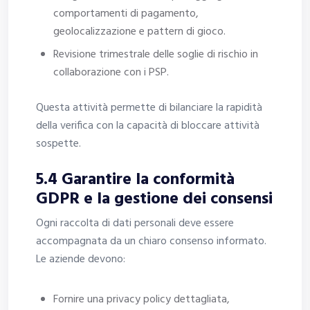
comportamenti di pagamento,
geolocalizzazione e pattern di gioco.
Revisione trimestrale delle soglie di rischio in
collaborazione con i PSP.
Questa attività permette di bilanciare la rapidità
della verifica con la capacità di bloccare attività
sospette.
5.4 Garantire la conformità
GDPR e la gestione dei consensi
Ogni raccolta di dati personali deve essere
accompagnata da un chiaro consenso informato.
Le aziende devono:
Fornire una privacy policy dettagliata,