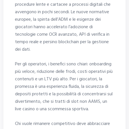
procedure lente e cartacee a processi digitali che
avvengono in pochi secondi. Le nuove normative
europee, la spinta dell’ADM e le esigenze dei
giocatori hanno accelerato l’adozione di
tecnologie come OCR avanzato, API di verifica in
tempo reale e persino blockchain per la gestione
dei dati.
Per gli operatori, i benefici sono chiari: onboarding
più veloce, riduzione delle frodi, costi operativi più
contenuti e un LTV più alto. Per i giocatori, la
promessa è una esperienza fluida, la sicurezza di
depositi protetti e la possibilità di concentrarsi sul
divertimento, che si tratti di slot non AAMS, un
live casino o una scommessa sportiva.
Chi vuole rimanere competitivo deve abbracciare