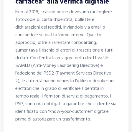
cartacea” alla verifica digitale
Fino al 2018, i casinò online dovevano raccogliere
fotocopie di carta d’identità, bollette e
dichiarazioni dei redditi, inviandole via email o
caricandole su piattaforme interne. Questo
approccio, oltre a rallentare l’onboarding,
aumentava il rischio di errori di trascrizione e furti
di dati. Con l’entrata in vigore della direttiva UE
5AMLD (Anti‑Money Laundering Directive) e
l’adozione del PSD2 (Payment Services Directive
2), le autorità hanno richiesto l’utilizzo di soluzioni
elettroniche in grado di verificare l’identità in
tempo reale. I fornitori di servizi di pagamento, i
PSP, sono ora obbligati a garantire che il cliente sia
identificato con “know‑your‑customer” digitale
prima di autorizzare un trasferimento.