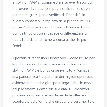
a slot non AAMS, scommettere su eventi sportivi
o provare il live casino in pochi click, senza dover
attendere giorni per la verifica dell’identità. In
questo contesto, la rapidità della procedura KYC
(Know‑Your‑Customer) è diventata un vantaggio
competitivo cruciale, capace di differenziare un
operatore da un altro nella corsa al cliente più
fedele.
Il portale di recensioni Homefood – conosciuto per
le sue guide dettagliate su casino online esteri,
slot non AAMS e bonus di benvenuto – fornisce
una panoramica trasparente dei migliori operatori,
evidenziando anche gli aspetti legati alla sicurezza
dei pagamenti. Grazie alle sue analisi, i giocatori
possono confrontare rapidamente le offerte e
scegliere piattaforme che uniscono divertimento e