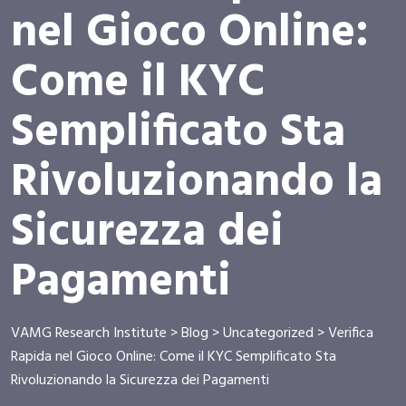
nel Gioco Online:
Come il KYC
Semplificato Sta
Rivoluzionando la
Sicurezza dei
Pagamenti
VAMG Research Institute
>
Blog
>
Uncategorized
>
Verifica
Rapida nel Gioco Online: Come il KYC Semplificato Sta
Rivoluzionando la Sicurezza dei Pagamenti