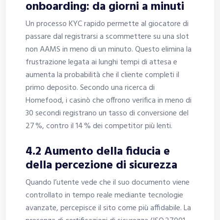
onboarding: da giorni a minuti
Un processo KYC rapido permette al giocatore di
passare dal registrarsi a scommettere su una slot
non AAMS in meno di un minuto. Questo elimina la
frustrazione legata ai lunghi tempi di attesa e
aumenta la probabilità che il cliente completi il
primo deposito. Secondo una ricerca di
Homefood, i casinò che offrono verifica in meno di
30 secondi registrano un tasso di conversione del
27 %, contro il 14 % dei competitor più lenti.
4.2 Aumento della fiducia e
della percezione di sicurezza
Quando l’utente vede che il suo documento viene
controllato in tempo reale mediante tecnologie
avanzate, percepisce il sito come più affidabile. La