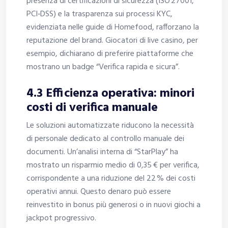
presenza di certificazioni di sicurezza (ISO 27001,
PCI‑DSS) e la trasparenza sui processi KYC,
evidenziata nelle guide di Homefood, rafforzano la
reputazione del brand. Giocatori di live casino, per
esempio, dichiarano di preferire piattaforme che
mostrano un badge “Verifica rapida e sicura”.
4.3 Efficienza operativa: minori
costi di verifica manuale
Le soluzioni automatizzate riducono la necessità
di personale dedicato al controllo manuale dei
documenti. Un’analisi interna di “StarPlay” ha
mostrato un risparmio medio di 0,35 € per verifica,
corrispondente a una riduzione del 22 % dei costi
operativi annui. Questo denaro può essere
reinvestito in bonus più generosi o in nuovi giochi a
jackpot progressivo.