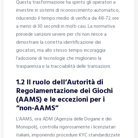
Questa trasformazione ha spinto gli operatori a
investire in sistemi di riconoscimento automatico,
riducendo il tempo medio di verifica da 48‑72 ore
a meno di 30 secondi in molti casi. La normativa
prevede sanzioni severe per chi non riesce a
dimostrare la corretta identificazione dei
giocatori, ma allo stesso tempo incoraggia
l’adozione di tecnologie che migliorano la
trasparenza e la tracciabilità delle transazioni.
1.2 Il ruolo dell’Autorità di
Regolamentazione dei Giochi
(AAMS) e le eccezioni per i
“non‑AAMS”
L’AAMS, ora ADM (Agenzia delle Dogane e dei
Monopoli), controlla rigorosamente i licenziatari
italiani, imponendo procedure KYC standardizzate