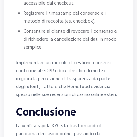
accessibile dal checkout.
Registrare il timestamp del consenso e il
metodo di raccolta (es. checkbox).
Consentire al cliente di revocare il consenso e
di richiedere la cancellazione dei dati in modo
semplice.
Implementare un modulo di gestione consensi
conforme al GDPR riduce il rischio di multe e
migliora la percezione di trasparenza da parte
degli utenti, fattore che Homefood evidenzia
spesso nelle sue recensioni di casino online esteri.
Conclusione
La verifica rapida KYC sta trasformando il
panorama dei casinò online, passando da