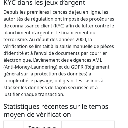
KYC dans les jeux d’argent
Depuis les premières licences de jeu en ligne, les
autorités de régulation ont imposé des procédures
de connaissance client (KYC) afin de lutter contre le
blanchiment d’argent et le financement du
terrorisme. Au début des années 2000, la
vérification se limitait à la saisie manuelle de pièces
d’identité et à l’envoi de documents par courrier
électronique. L’avènement des exigences AML
(Anti‑Money‑Laundering) et du GDPR (Règlement
général sur la protection des données) a
complexifié le paysage, obligeant les casinos à
stocker les données de façon sécurisée et à
justifier chaque transaction.
Statistiques récentes sur le temps
moyen de vérification
Temps moyen