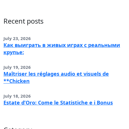
Recent posts
July 23, 2026
Как выиграть в живых играх с реальными
крупье:
July 19, 2026
Maîtriser les réglages audio et visuels de
**Chicken
July 18, 2026
Estate d’Oro: Come le Statistiche e i Bonus