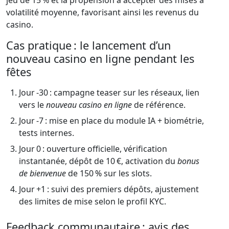
jeu de 15 % et la propension à accepter des mises à
volatilité moyenne, favorisant ainsi les revenus du
casino.
Cas pratique : le lancement d’un
nouveau casino en ligne pendant les
fêtes
Jour -30 : campagne teaser sur les réseaux, lien
vers le
nouveau casino en ligne
de référence.
Jour -7 : mise en place du module IA + biométrie,
tests internes.
Jour 0 : ouverture officielle, vérification
instantanée, dépôt de 10 €, activation du
bonus
de bienvenue
de 150 % sur les slots.
Jour +1 : suivi des premiers dépôts, ajustement
des limites de mise selon le profil KYC.
Feedback communautaire : avis des