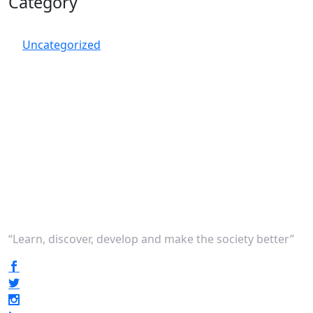
Category
Uncategorized
“Learn, discover, develop and make the society better”