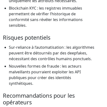
uniquement les attributs nécessaires.
Blockchain KYC : les registres immuables
permettent de vérifier l’historique de
conformité sans révéler les informations
sensibles.
Risques potentiels
Sur‑reliance à l’automatisation : les algorithmes
peuvent être détournés par des deepfakes,
nécessitant des contrôles humains ponctuels.
Nouvelles formes de fraude : les acteurs
malveillants pourraient exploiter les API
publiques pour créer des identités
synthétiques.
Recommandations pour les
opérateurs