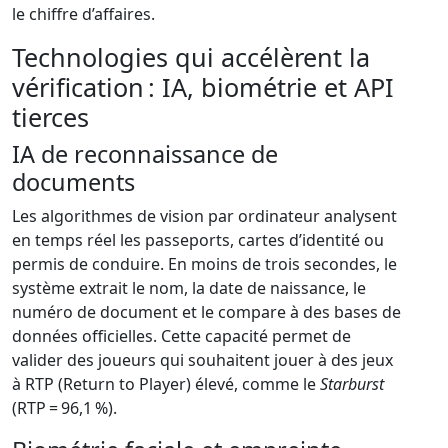
le chiffre d’affaires.
Technologies qui accélèrent la
vérification : IA, biométrie et API
tierces
IA de reconnaissance de
documents
Les algorithmes de vision par ordinateur analysent
en temps réel les passeports, cartes d’identité ou
permis de conduire. En moins de trois secondes, le
système extrait le nom, la date de naissance, le
numéro de document et le compare à des bases de
données officielles. Cette capacité permet de
valider des joueurs qui souhaitent jouer à des jeux
à RTP (Return to Player) élevé, comme le
Starburst
(RTP = 96,1 %).