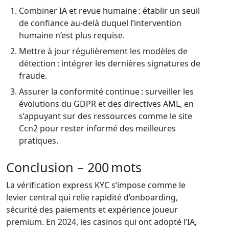
Combiner IA et revue humaine : établir un seuil
de confiance au‑delà duquel l’intervention
humaine n’est plus requise.
Mettre à jour régulièrement les modèles de
détection : intégrer les dernières signatures de
fraude.
Assurer la conformité continue : surveiller les
évolutions du GDPR et des directives AML, en
s’appuyant sur des ressources comme le site
Ccn2 pour rester informé des meilleures
pratiques.
Conclusion – 200 mots
La vérification express KYC s’impose comme le
levier central qui relie rapidité d’onboarding,
sécurité des paiements et expérience joueur
premium. En 2024, les casinos qui ont adopté l’IA,