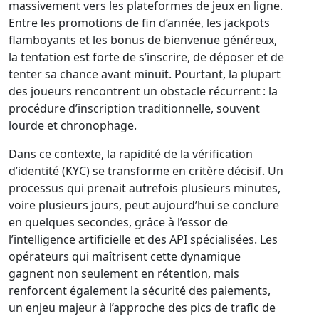
massivement vers les plateformes de jeux en ligne.
Entre les promotions de fin d’année, les jackpots
flamboyants et les bonus de bienvenue généreux,
la tentation est forte de s’inscrire, de déposer et de
tenter sa chance avant minuit. Pourtant, la plupart
des joueurs rencontrent un obstacle récurrent : la
procédure d’inscription traditionnelle, souvent
lourde et chronophage.
Dans ce contexte, la rapidité de la vérification
d’identité (KYC) se transforme en critère décisif. Un
processus qui prenait autrefois plusieurs minutes,
voire plusieurs jours, peut aujourd’hui se conclure
en quelques secondes, grâce à l’essor de
l’intelligence artificielle et des API spécialisées. Les
opérateurs qui maîtrisent cette dynamique
gagnent non seulement en rétention, mais
renforcent également la sécurité des paiements,
un enjeu majeur à l’approche des pics de trafic de