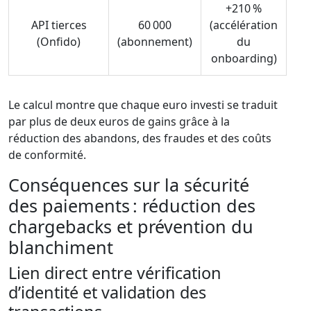
+210 %
API tierces
60 000
(accélération
(Onfido)
(abonnement)
du
onboarding)
Le calcul montre que chaque euro investi se traduit
par plus de deux euros de gains grâce à la
réduction des abandons, des fraudes et des coûts
de conformité.
Conséquences sur la sécurité
des paiements : réduction des
chargebacks et prévention du
blanchiment
Lien direct entre vérification
d’identité et validation des