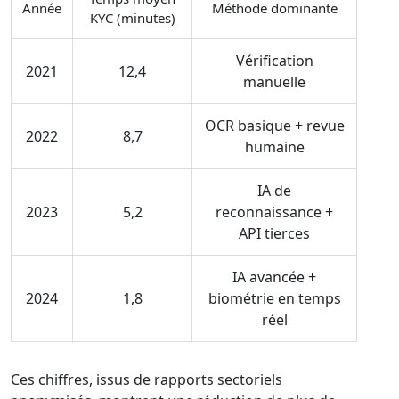
Année
Méthode dominante
KYC (minutes)
Vérification
2021
12,4
manuelle
OCR basique + revue
2022
8,7
humaine
IA de
2023
5,2
reconnaissance +
API tierces
IA avancée +
2024
1,8
biométrie en temps
réel
Ces chiffres, issus de rapports sectoriels