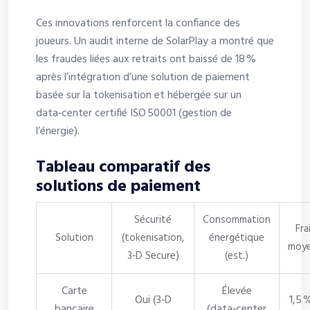
Ces innovations renforcent la confiance des
joueurs. Un audit interne de SolarPlay a montré que
les fraudes liées aux retraits ont baissé de 18 %
après l’intégration d’une solution de paiement
basée sur la tokenisation et hébergée sur un
data‑center certifié ISO 50001 (gestion de
l’énergie).
Tableau comparatif des
solutions de paiement
Sécurité
Consommation
Fra
Solution
(tokenisation,
énergétique
moy
3‑D Secure)
(est.)
Carte
Élevée
Oui (3‑D
1,5 
bancaire
(data‑center