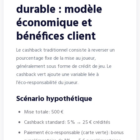
durable : modèle
économique et
bénéfices client
Le cashback traditionnel consiste à reverser un
pourcentage fixe de la mise au joueur,
généralement sous forme de crédit de jeu. Le
cashback vert ajoute une variable liée à
l’éco‑responsabilité du joueur.
Scénario hypothétique
Mise totale : 500 €
Cashback standard : 5 % → 25 € crédités
Paiement éco‑responsable (carte verte) : bonus