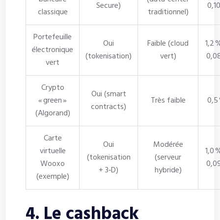
Secure)
0,10
classique
traditionnel)
Portefeuille
Oui
Faible (cloud
1,2 
électronique
(tokenisation)
vert)
0,0
vert
Crypto
Oui (smart
« green »
Très faible
0,5
contracts)
(Algorand)
Carte
Oui
Modérée
virtuelle
1,0 
(tokenisation
(serveur
Wooxo
0,0
+ 3‑D)
hybride)
(exemple)
4. Le cashback