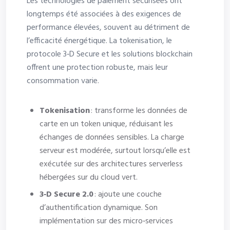
Les technologies de paiement sécurisées ont
longtemps été associées à des exigences de
performance élevées, souvent au détriment de
l’efficacité énergétique. La tokenisation, le
protocole 3‑D Secure et les solutions blockchain
offrent une protection robuste, mais leur
consommation varie.
Tokenisation
: transforme les données de
carte en un token unique, réduisant les
échanges de données sensibles. La charge
serveur est modérée, surtout lorsqu’elle est
exécutée sur des architectures serverless
hébergées sur du cloud vert.
3‑D Secure 2.0
: ajoute une couche
d’authentification dynamique. Son
implémentation sur des micro‑services