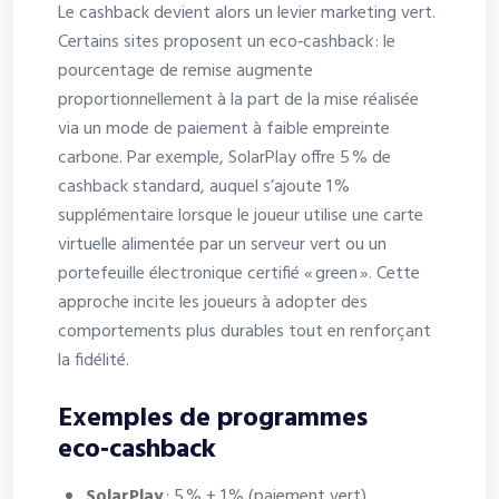
Le cashback devient alors un levier marketing vert.
Certains sites proposent un eco‑cashback : le
pourcentage de remise augmente
proportionnellement à la part de la mise réalisée
via un mode de paiement à faible empreinte
carbone. Par exemple, SolarPlay offre 5 % de
cashback standard, auquel s’ajoute 1 %
supplémentaire lorsque le joueur utilise une carte
virtuelle alimentée par un serveur vert ou un
portefeuille électronique certifié « green ». Cette
approche incite les joueurs à adopter des
comportements plus durables tout en renforçant
la fidélité.
Exemples de programmes
eco‑cashback
SolarPlay
: 5 % + 1 % (paiement vert)