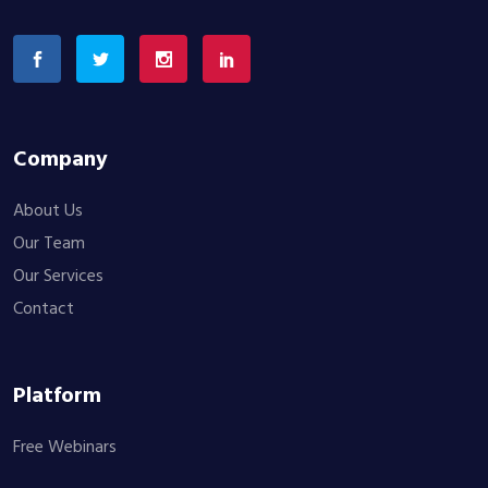
Company
About Us
Our Team
Our Services
Contact
Platform
Free Webinars