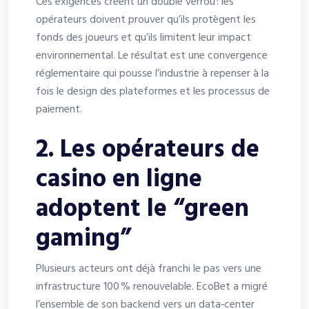
Ces exigences créent un double verrou : les
opérateurs doivent prouver qu’ils protègent les
fonds des joueurs et qu’ils limitent leur impact
environnemental. Le résultat est une convergence
réglementaire qui pousse l’industrie à repenser à la
fois le design des plateformes et les processus de
paiement.
2. Les opérateurs de
casino en ligne
adoptent le “green
gaming”
Plusieurs acteurs ont déjà franchi le pas vers une
infrastructure 100 % renouvelable. EcoBet a migré
l’ensemble de son backend vers un data‑center