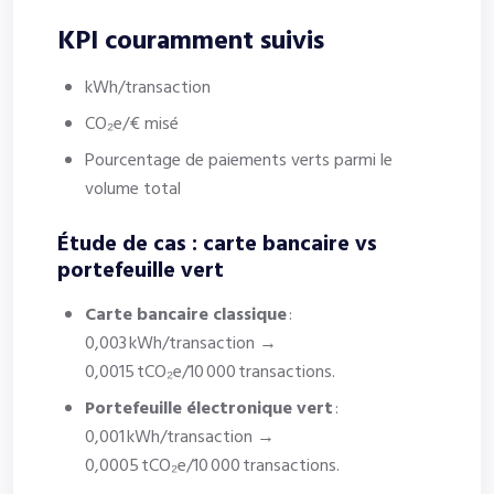
KPI couramment suivis
kWh/transaction
CO₂e/€ misé
Pourcentage de paiements verts parmi le
volume total
Étude de cas : carte bancaire vs
portefeuille vert
Carte bancaire classique
:
0,003 kWh/transaction →
0,0015 tCO₂e/10 000 transactions.
Portefeuille électronique vert
:
0,001 kWh/transaction →
0,0005 tCO₂e/10 000 transactions.