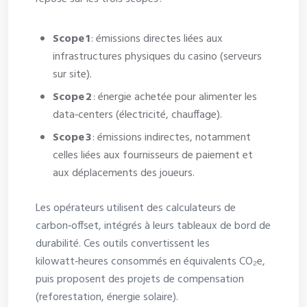
Scope 1
: émissions directes liées aux
infrastructures physiques du casino (serveurs
sur site).
Scope 2
: énergie achetée pour alimenter les
data‑centers (électricité, chauffage).
Scope 3
: émissions indirectes, notamment
celles liées aux fournisseurs de paiement et
aux déplacements des joueurs.
Les opérateurs utilisent des calculateurs de
carbon‑offset, intégrés à leurs tableaux de bord de
durabilité. Ces outils convertissent les
kilowatt‑heures consommés en équivalents CO₂e,
puis proposent des projets de compensation
(reforestation, énergie solaire).