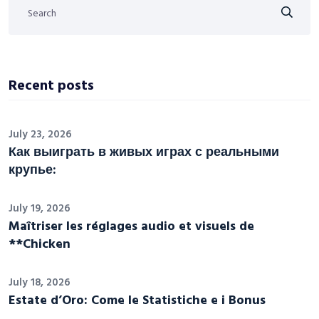
Recent posts
July 23, 2026
Как выиграть в живых играх с реальными
крупье:
July 19, 2026
Maîtriser les réglages audio et visuels de
**Chicken
July 18, 2026
Estate d’Oro: Come le Statistiche e i Bonus