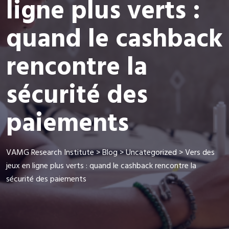
ligne plus verts :
quand le cashback
rencontre la
sécurité des
paiements
VAMG Research Institute
>
Blog
>
Uncategorized
>
Vers des
jeux en ligne plus verts : quand le cashback rencontre la
sécurité des paiements