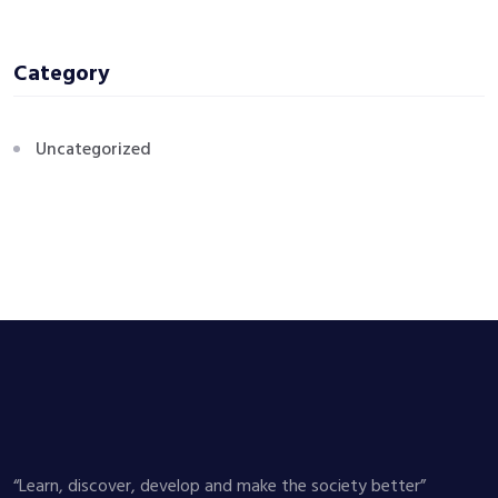
Category
Uncategorized
“Learn, discover, develop and make the society better”