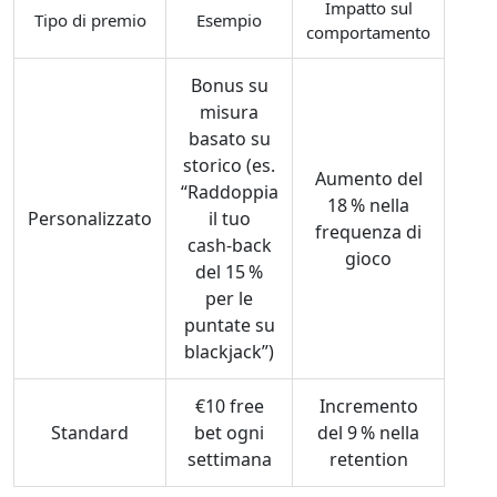
Impatto sul
Tipo di premio
Esempio
comportamento
Bonus su
misura
basato su
storico (es.
Aumento del
“Raddoppia
18 % nella
Personalizzato
il tuo
frequenza di
cash‑back
gioco
del 15 %
per le
puntate su
blackjack”)
€10 free
Incremento
Standard
bet ogni
del 9 % nella
settimana
retention