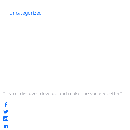
Uncategorized
“Learn, discover, develop and make the society better”