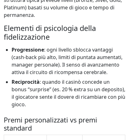
struttura tipica prevede livelli (Bronze, Silver, Gold,
Platinum) basati su volume di gioco e tempo di
permanenza.
Elementi di psicologia della
fidelizzazione
Progressione
: ogni livello sblocca vantaggi
(cash‑back più alto, limiti di puntata aumentati,
manager personale). Il senso di avanzamento
attiva il circuito di ricompensa cerebrale.
Reciprocità
: quando il casinò concede un
bonus “surprise” (es. 20 % extra su un deposito),
il giocatore sente il dovere di ricambiare con più
gioco.
Premi personalizzati vs premi
standard