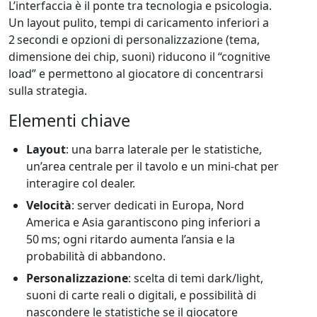
L’interfaccia è il ponte tra tecnologia e psicologia.
Un layout pulito, tempi di caricamento inferiori a
2 secondi e opzioni di personalizzazione (tema,
dimensione dei chip, suoni) riducono il “cognitive
load” e permettono al giocatore di concentrarsi
sulla strategia.
Elementi chiave
Layout
: una barra laterale per le statistiche,
un’area centrale per il tavolo e un mini‑chat per
interagire col dealer.
Velocità
: server dedicati in Europa, Nord
America e Asia garantiscono ping inferiori a
50 ms; ogni ritardo aumenta l’ansia e la
probabilità di abbandono.
Personalizzazione
: scelta di temi dark/light,
suoni di carte reali o digitali, e possibilità di
nascondere le statistiche se il giocatore