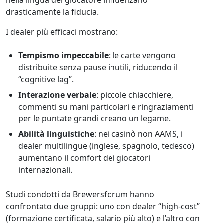
nella lingua del giocatore influenzano
drasticamente la fiducia.
I dealer più efficaci mostrano:
Tempismo impeccabile
: le carte vengono
distribuite senza pause inutili, riducendo il
“cognitive lag”.
Interazione verbale
: piccole chiacchiere,
commenti su mani particolari e ringraziamenti
per le puntate grandi creano un legame.
Abilità linguistiche
: nei casinò non AAMS, i
dealer multilingue (inglese, spagnolo, tedesco)
aumentano il comfort dei giocatori
internazionali.
Studi condotti da Brewersforum hanno
confrontato due gruppi: uno con dealer “high‑cost”
(formazione certificata, salario più alto) e l’altro con