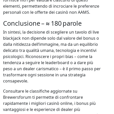
fornisce filtri per valutare ciascuno di questi
elementi, permettendo di incrociare le preferenze
personali con le offerte dei casinò non AAMS.
Conclusione – ≈ 180 parole
In sintesi, la decisione di scegliere un tavolo di live
blackjack non dipende solo dal valore del bonus o
dalla nitidezza dell’immagine, ma da un equilibrio
delicato tra qualità umana, tecnologia e incentivi
psicologici. Riconoscere i propri bias – come la
tendenza a seguire le leaderboard o a dare più
peso a un dealer carismatico – è il primo passo per
trasformare ogni sessione in una strategia
consapevole.
Consultare le classifiche aggiornate su
Brewersforum ti permette di confrontare
rapidamente i migliori casinò online, i bonus più
vantaggiosi e le esperienze di dealer più