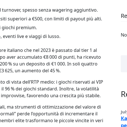
l turnover, spesso senza wagering aggiuntivo.
R
ti superiori a €500, con limiti di payout più alti.
i giochi premium.
No
eventi live e viaggi di lusso.
e italiano che nel 2023 è passato dal tier 1 al
po aver accumulato €8 000 di punti, ha ricevuto
00 % su un deposito di €1 000. In soli quattro
 €3 625, un aumento del 45 %.
to di vista dell’RTP medio: i giochi riservati ai VIP
 96 % dei giochi standard. Inoltre, la volatilità
R
 improvvise, favorendo una crescita più stabile.
ali, ma strumenti di ottimizzazione del valore di
Jul
“normali” perde l’opportunità di incrementare il
Ка
embri elite trasformano le piccole vincite in veri
ре