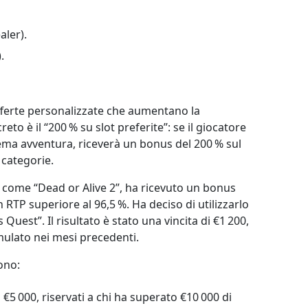
aler).
.
fferte personalizzate che aumentano la
to è il “200 % su slot preferite”: se il giocatore
tema avventura, riceverà un bonus del 200 % sul
 categorie.
ta come “Dead or Alive 2”, ha ricevuto un bonus
n RTP superiore al 96,5 %. Ha deciso di utilizzarlo
 Quest”. Il risultato è stato una vincita di €1 200,
mulato nei mesi precedenti.
ono:
 €5 000, riservati a chi ha superato €10 000 di