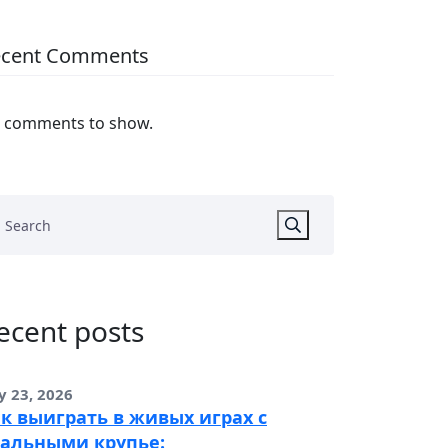
ecent Comments
 comments to show.
ecent posts
y 23, 2026
к выиграть в живых играх с
альными крупье: