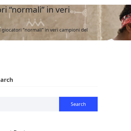
i “normali” in veri
 giocatori “normali” in veri campioni del
earch
Search