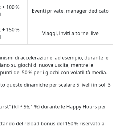
 + 100 %
Eventi private, manager dedicato
d
 + 150 %
Viaggi, inviti a tornei live
d
nismi di accelerazione: ad esempio, durante le
ano su giochi di nuova uscita, mentre le
nti del 50 % per i giochi con volatilità media.
o queste dinamiche per scalare 5 livelli in soli 3
urst” (RTP 96,1 %) durante le Happy Hours per
tando del reload bonus del 150 % riservato ai