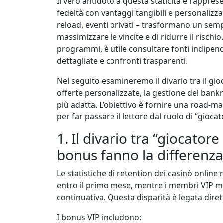
Il vero antidoto a questa staticità è rappre
fedeltà con vantaggi tangibili e personalizzat
reload, eventi privati – trasformano un sem
massimizzare le vincite e di ridurre il rischio
programmi, è utile consultare fonti indipe
dettagliate e confronti trasparenti.
Nel seguito esamineremo il divario tra il gioca
offerte personalizzate, la gestione del bankrol
più adatta. L’obiettivo è fornire una road‑ma
per far passare il lettore dal ruolo di “gioca
1. Il divario tra “giocator
bonus fanno la differenza
Le statistiche di retention dei casinò onlin
entro il primo mese, mentre i membri VIP m
continuativa. Questa disparità è legata dirett
I bonus VIP includono: