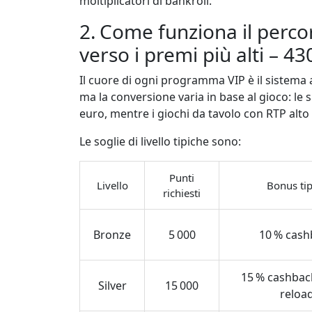
moltiplicatori di bankroll.
2. Come funziona il percor
verso i premi più alti – 43
Il cuore di ogni programma VIP è il sistem
ma la conversione varia in base al gioco: le 
euro, mentre i giochi da tavolo con RTP alto 
Le soglie di livello tipiche sono:
Punti
Livello
Bonus tip
richiesti
Bronze
5 000
10 % cash
15 % cashbac
Silver
15 000
reloa