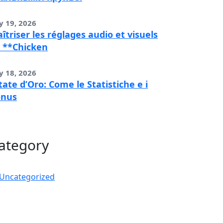
y 19, 2026
îtriser les réglages audio et visuels
 **Chicken
y 18, 2026
tate d’Oro: Come le Statistiche e i
onus
ategory
Uncategorized