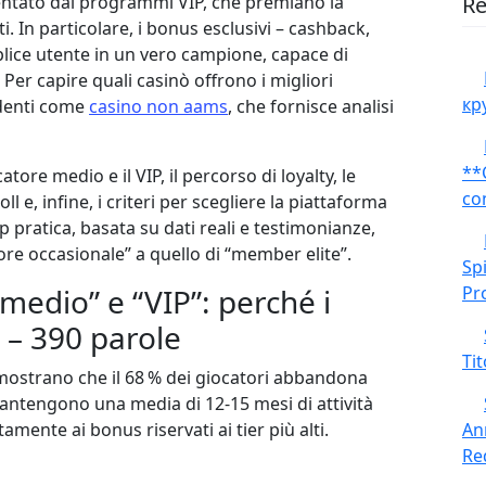
sentato dai programmi VIP, che premiano la
Re
i. In particolare, i bonus esclusivi – cashback,
plice utente in un vero campione, capace di
. Per capire quali casinò offrono i migliori
кр
ndenti come
casino non aams
, che fornisce analisi
**
tore medio e il VIP, il percorso di loyalty, le
co
l e, infine, i criteri per scegliere la piattaforma
p pratica, basata su dati reali e testimonianze,
tore occasionale” a quello di “member elite”.
Sp
e medio” e “VIP”: perché i
Pr
 – 390 parole
Tit
e mostrano che il 68 % dei giocatori abbandona
antengono una media di 12‑15 mesi di attività
amente ai bonus riservati ai tier più alti.
An
Red