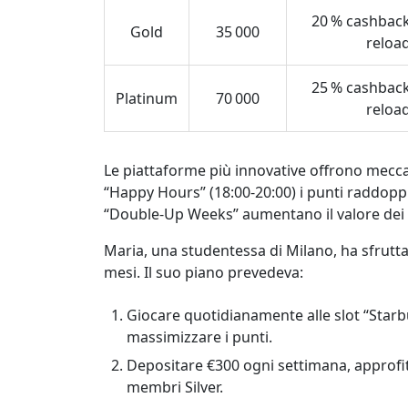
20 % cashback
Gold
35 000
reloa
25 % cashback
Platinum
70 000
reloa
Le piattaforme più innovative offrono mecca
“Happy Hours” (18:00‑20:00) i punti raddoppi
“Double‑Up Weeks” aumentano il valore dei pu
Maria, una studentessa di Milano, ha sfruttat
mesi. Il suo piano prevedeva:
Giocare quotidianamente alle slot “Starb
massimizzare i punti.
Depositare €300 ogni settimana, approfit
membri Silver.