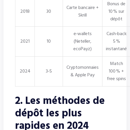
Bonus de
Carte bancaire +
2018
30
10 % sur
Skrill
dépôt
e‑wallets
Cash‑back
2021
10
(Neteller,
5 %
ecoPayz)
instantané
Match
Cryptomonnaies
2024
3‑5
100 % +
& Apple Pay
free spins
2. Les méthodes de
dépôt les plus
rapides en 2024