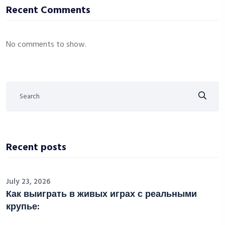
Recent Comments
No comments to show.
Recent posts
July 23, 2026
Как выиграть в живых играх с реальными
крупье: