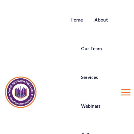
Home
About
Our Team
Services
Webinars