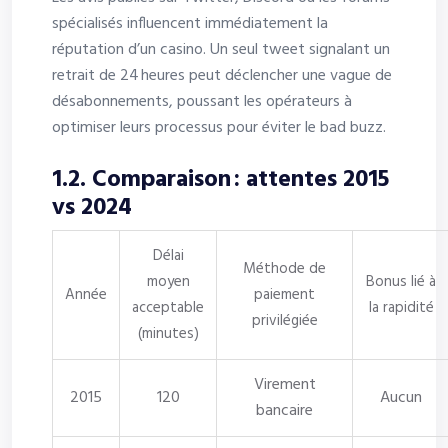
spécialisés influencent immédiatement la
réputation d’un casino. Un seul tweet signalant un
retrait de 24 heures peut déclencher une vague de
désabonnements, poussant les opérateurs à
optimiser leurs processus pour éviter le bad buzz.
1.2. Comparaison : attentes 2015
vs 2024
Délai
Méthode de
moyen
Bonus lié à
Année
paiement
acceptable
la rapidité
privilégiée
(minutes)
Virement
2015
120
Aucun
bancaire