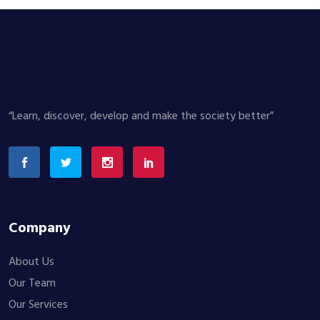
“Learn, discover, develop and make the society better”
Company
About Us
Our Team
Our Services