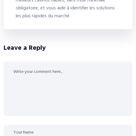
meilleurs casinos fiables, sans mise minimale
obligatoire, et vous aide à identifier les solutions
les plus rapides du marché.
Leave a Reply