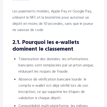
Les paiements mobiles, Apple Pay et Google Pay,
utilisent le NFC et la biométrie pour autoriser un
dépôt en moins de 10 secondes, sans que le joueur
ne saisisse de code.
2.1. Pourquoi les e‑wallets
dominent le classement
Tokenisation des données : les informations
bancaires sont remplacées par un jeton unique,
réduisant les risques de fraude.
Absence de vérification bancaire lourde : le
compte e‑wallet est déjà vérifié lors de son
inscription, ce qui supprime les étapes de
validation à chaque dépôt.
Compatibilité multi‑plateforme : les mêmes