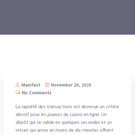
Manifest
November 26, 2025
No Comments
La rapidité des transactions est devenue un critère
décisif pour les joueurs de casino en ligne. Un
dépôt qui se valide en quelques secondes et un
retrait qui arrive en moins de dix minutes offrent