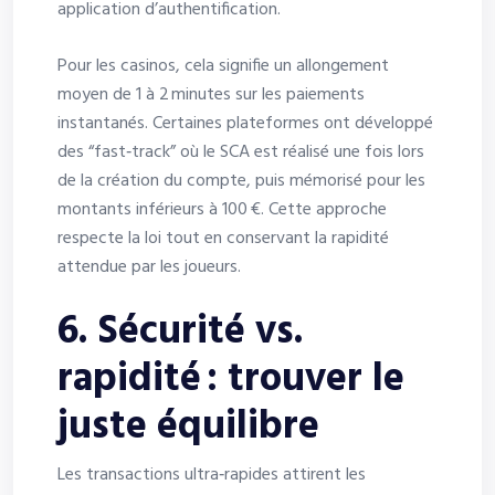
application d’authentification.
Pour les casinos, cela signifie un allongement
moyen de 1 à 2 minutes sur les paiements
instantanés. Certaines plateformes ont développé
des “fast‑track” où le SCA est réalisé une fois lors
de la création du compte, puis mémorisé pour les
montants inférieurs à 100 €. Cette approche
respecte la loi tout en conservant la rapidité
attendue par les joueurs.
6. Sécurité vs.
rapidité : trouver le
juste équilibre
Les transactions ultra‑rapides attirent les