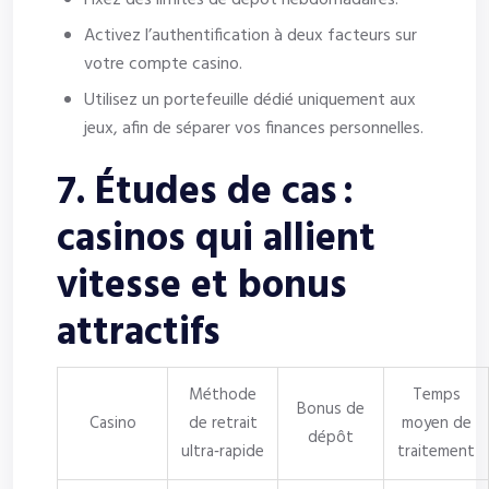
Fixez des limites de dépôt hebdomadaires.
Activez l’authentification à deux facteurs sur
votre compte casino.
Utilisez un portefeuille dédié uniquement aux
jeux, afin de séparer vos finances personnelles.
7. Études de cas :
casinos qui allient
vitesse et bonus
attractifs
Méthode
Temps
Bonus de
Casino
de retrait
moyen de
dépôt
ultra‑rapide
traitement