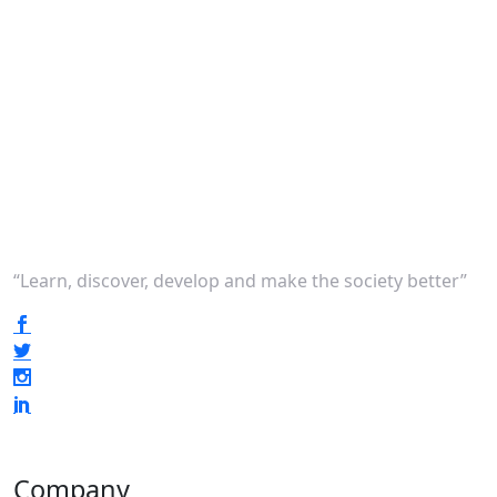
“Learn, discover, develop and make the society better”
Company