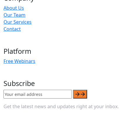
About Us
Our Team
Our Services
Contact
Platform
Free Webinars
Subscribe
Get the latest news and updates right at your inbox.