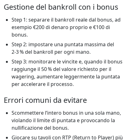
Gestione del bankroll con i bonus
Step 1: separare il bankroll reale dal bonus, ad
esempio €200 di denaro proprio e €100 di
bonus.
Step 2: impostare una puntata massima del
2‑3 % del bankroll per ogni mano.
Step 3: monitorare le vincite e, quando il bonus
raggiunge il 50 % del valore richiesto per il
wagering, aumentare leggermente la puntata
per accelerare il processo.
Errori comuni da evitare
Scommettere l’intero bonus in una sola mano,
violando il limite di puntata e provocando la
nullificazione del bonus.
Giocare su tavoli con RTP (Return to Player) più