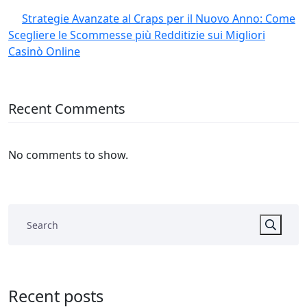
Strategie Avanzate al Craps per il Nuovo Anno: Come
Scegliere le Scommesse più Redditizie sui Migliori
Casinò Online
Recent Comments
No comments to show.
Recent posts