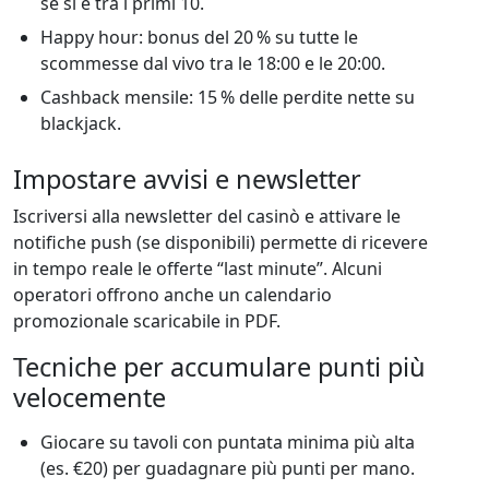
se si è tra i primi 10.
Happy hour: bonus del 20 % su tutte le
scommesse dal vivo tra le 18:00 e le 20:00.
Cashback mensile: 15 % delle perdite nette su
blackjack.
Impostare avvisi e newsletter
Iscriversi alla newsletter del casinò e attivare le
notifiche push (se disponibili) permette di ricevere
in tempo reale le offerte “last minute”. Alcuni
operatori offrono anche un calendario
promozionale scaricabile in PDF.
Tecniche per accumulare punti più
velocemente
Giocare su tavoli con puntata minima più alta
(es. €20) per guadagnare più punti per mano.