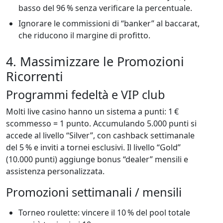
basso del 96 % senza verificare la percentuale.
Ignorare le commissioni di “banker” al baccarat,
che riducono il margine di profitto.
4. Massimizzare le Promozioni
Ricorrenti
Programmi fedeltà e VIP club
Molti live casino hanno un sistema a punti: 1 €
scommesso = 1 punto. Accumulando 5.000 punti si
accede al livello “Silver”, con cashback settimanale
del 5 % e inviti a tornei esclusivi. Il livello “Gold”
(10.000 punti) aggiunge bonus “dealer” mensili e
assistenza personalizzata.
Promozioni settimanali / mensili
Torneo roulette: vincere il 10 % del pool totale