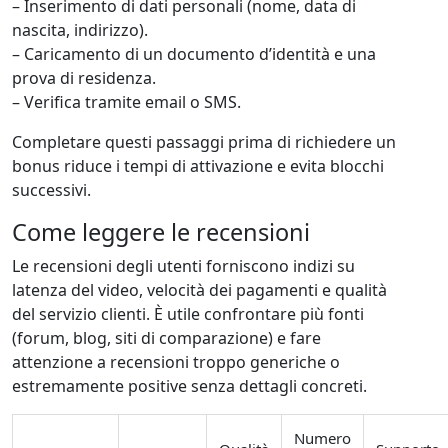
– Inserimento di dati personali (nome, data di
nascita, indirizzo).
– Caricamento di un documento d’identità e una
prova di residenza.
– Verifica tramite email o SMS.
Completare questi passaggi prima di richiedere un
bonus riduce i tempi di attivazione e evita blocchi
successivi.
Come leggere le recensioni
Le recensioni degli utenti forniscono indizi su
latenza del video, velocità dei pagamenti e qualità
del servizio clienti. È utile confrontare più fonti
(forum, blog, siti di comparazione) e fare
attenzione a recensioni troppo generiche o
estremamente positive senza dettagli concreti.
Numero