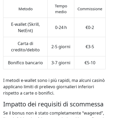
Tempo
Metodo
Commissione
medio
E‑wallet (Skrill,
0‑24 h
€0‑2
NetEnt)
Carta di
2‑5 giorni
€3‑5
credito/debito
Bonifico bancario
3‑7 giorni
€5‑10
I metodi e‑wallet sono i più rapidi, ma alcuni casinò
applicano limiti di prelievo giornalieri inferiori
rispetto a carte o bonifici.
Impatto dei requisiti di scommessa
Se il bonus non è stato completamente “wagered”,