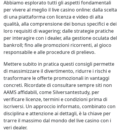
Abbiamo esplorato tutti gli aspetti fondamentali
per vivere al meglio il live casino online: dalla scelta
di una piattaforma con licenza e video di alta
qualità, alla comprensione dei bonus specifici e dei
loro requisiti di wagering; dalle strategie pratiche
per interagire con i dealer, alla gestione oculata del
bankroll; fino alle promozioni ricorrenti, al gioco
responsabile e alle procedure di prelievo.
Mettere subito in pratica questi consigli permette
di massimizzare il divertimento, ridurre i rischi e
trasformare le offerte promozionali in vantaggi
concreti. Ricordate di consultare sempre siti non
AAMS affidabili, come Silversantestudy, per
verificare licenze, termini e condizioni prima di
iscriversi. Un approccio informato, combinato con
disciplina e attenzione ai dettagli, è la chiave per
trarre il massimo dal mondo del live casino con i
veri dealer.