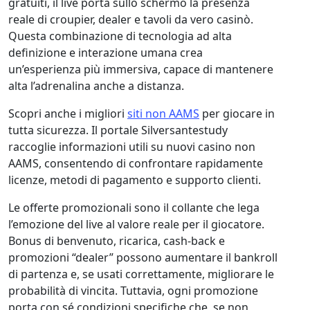
gratuiti, il live porta sullo schermo la presenza
reale di croupier, dealer e tavoli da vero casinò.
Questa combinazione di tecnologia ad alta
definizione e interazione umana crea
un’esperienza più immersiva, capace di mantenere
alta l’adrenalina anche a distanza.
Scopri anche i migliori
siti non AAMS
per giocare in
tutta sicurezza. Il portale Silversantestudy
raccoglie informazioni utili su nuovi casino non
AAMS, consentendo di confrontare rapidamente
licenze, metodi di pagamento e supporto clienti.
Le offerte promozionali sono il collante che lega
l’emozione del live al valore reale per il giocatore.
Bonus di benvenuto, ricarica, cash‑back e
promozioni “dealer” possono aumentare il bankroll
di partenza e, se usati correttamente, migliorare le
probabilità di vincita. Tuttavia, ogni promozione
porta con sé condizioni specifiche che, se non