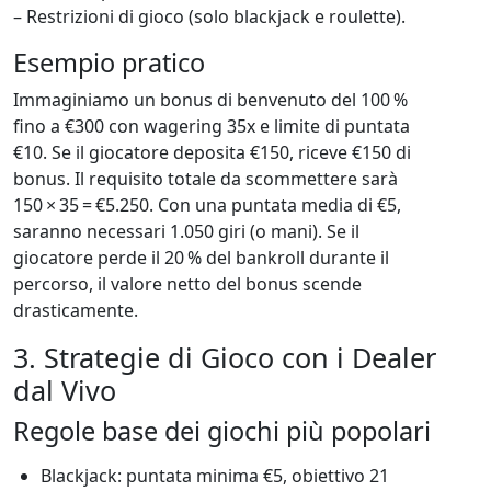
– Restrizioni di gioco (solo blackjack e roulette).
Esempio pratico
Immaginiamo un bonus di benvenuto del 100 %
fino a €300 con wagering 35x e limite di puntata
€10. Se il giocatore deposita €150, riceve €150 di
bonus. Il requisito totale da scommettere sarà
150 × 35 = €5.250. Con una puntata media di €5,
saranno necessari 1.050 giri (o mani). Se il
giocatore perde il 20 % del bankroll durante il
percorso, il valore netto del bonus scende
drasticamente.
3. Strategie di Gioco con i Dealer
dal Vivo
Regole base dei giochi più popolari
Blackjack: puntata minima €5, obiettivo 21