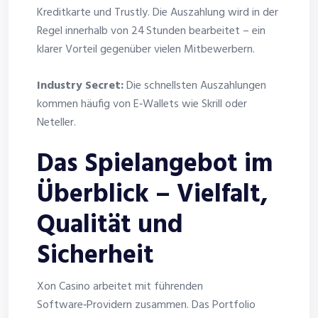
Kreditkarte und Trustly. Die Auszahlung wird in der
Regel innerhalb von 24 Stunden bearbeitet – ein
klarer Vorteil gegenüber vielen Mitbewerbern.
Industry Secret:
Die schnellsten Auszahlungen
kommen häufig von E‑Wallets wie Skrill oder
Neteller.
Das Spielangebot im
Überblick – Vielfalt,
Qualität und
Sicherheit
Xon Casino arbeitet mit führenden
Software‑Providern zusammen. Das Portfolio