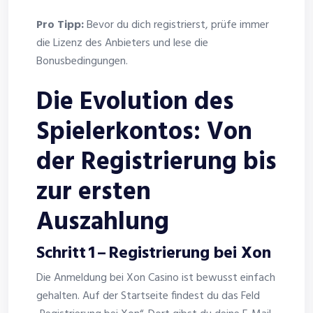
Pro Tipp:
Bevor du dich registrierst, prüfe immer
die Lizenz des Anbieters und lese die
Bonusbedingungen.
Die Evolution des
Spielerkontos: Von
der Registrierung bis
zur ersten
Auszahlung
Schritt 1 – Registrierung bei Xon
Die Anmeldung bei Xon Casino ist bewusst einfach
gehalten. Auf der Startseite findest du das Feld