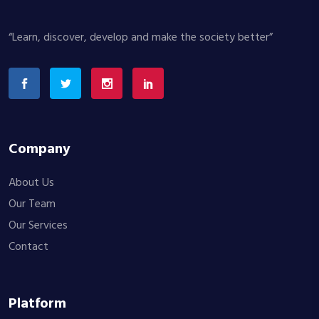
“Learn, discover, develop and make the society better”
Company
About Us
Our Team
Our Services
Contact
Platform