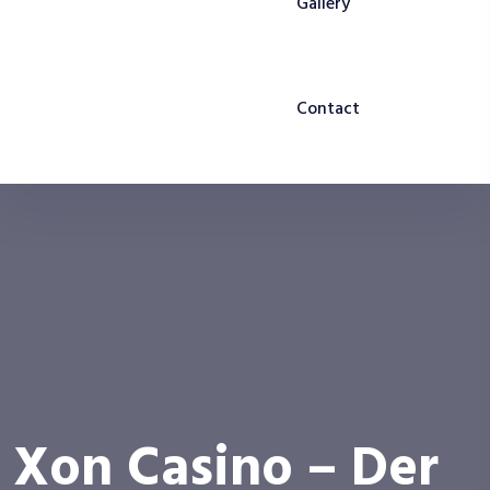
Gallery
Contact
Xon Casino – Der