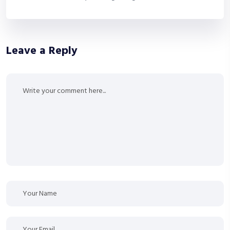
Leave a Reply