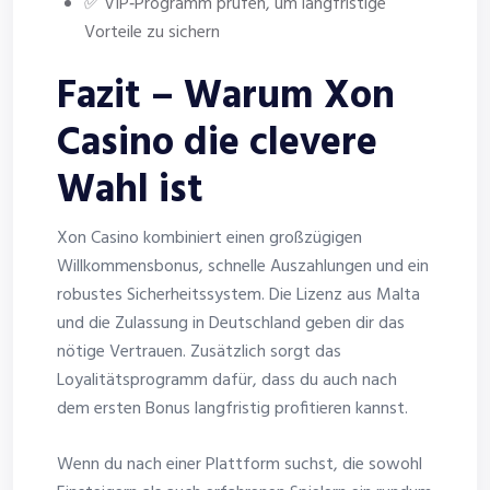
✅ VIP‑Programm prüfen, um langfristige
Vorteile zu sichern
Fazit – Warum Xon
Casino die clevere
Wahl ist
Xon Casino kombiniert einen großzügigen
Willkommensbonus, schnelle Auszahlungen und ein
robustes Sicherheitssystem. Die Lizenz aus Malta
und die Zulassung in Deutschland geben dir das
nötige Vertrauen. Zusätzlich sorgt das
Loyalitätsprogramm dafür, dass du auch nach
dem ersten Bonus langfristig profitieren kannst.
Wenn du nach einer Plattform suchst, die sowohl