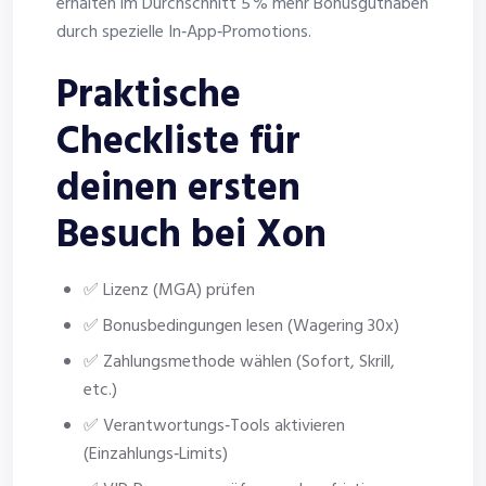
erhalten im Durchschnitt 5 % mehr Bonusguthaben
durch spezielle In‑App‑Promotions.
Praktische
Checkliste für
deinen ersten
Besuch bei Xon
✅ Lizenz (MGA) prüfen
✅ Bonusbedingungen lesen (Wagering 30x)
✅ Zahlungsmethode wählen (Sofort, Skrill,
etc.)
✅ Verantwortungs‑Tools aktivieren
(Einzahlungs‑Limits)