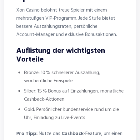
Xon Casino belohnt treue Spieler mit einem
mehrstufigen VIP‑Programm. Jede Stufe bietet
bessere Auszahlungsraten, persönliche
Account‑Manager und exklusive Bonusaktionen.
Auflistung der wichtigsten
Vorteile
Bronze: 10 % schnellerer Auszahlung,
wöchentliche Freispiele
Silber: 15 % Bonus auf Einzahlungen, monatliche
Cashback‑Aktionen
Gold: Persönlicher Kundenservice rund um die
Uhr, Einladung zu Live‑Events
Pro Tipp:
Nutze das
Cashback
‑Feature, um einen