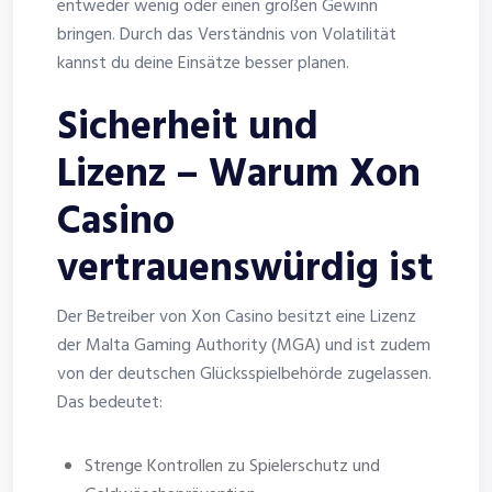
entweder wenig oder einen großen Gewinn
bringen. Durch das Verständnis von Volatilität
kannst du deine Einsätze besser planen.
Sicherheit und
Lizenz – Warum Xon
Casino
vertrauenswürdig ist
Der Betreiber von Xon Casino besitzt eine Lizenz
der Malta Gaming Authority (MGA) und ist zudem
von der deutschen Glücksspielbehörde zugelassen.
Das bedeutet:
Strenge Kontrollen zu Spielerschutz und