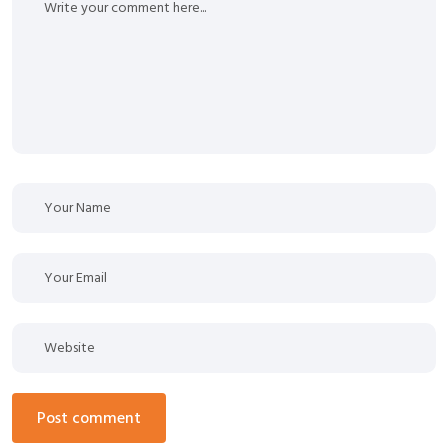
post comment