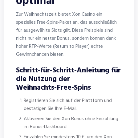
optimal
Zur Weihnachtszeit bietet Xon Casino ein
spezielles Free‑Spins‑Paket an, das ausschließlich
für ausgewählte Slots gilt. Diese Freispiele sind
nicht nur ein netter Bonus, sondern können dank
hoher RTP‑Werte (Return to Player) echte
Gewinnchancen bieten.
Schritt‑für‑Schritt‑Anleitung für
die Nutzung der
Weihnachts‑Free‑Spins
Registrieren Sie sich auf der Plattform und
bestätigen Sie Ihre E‑Mail.
Aktivieren Sie den Xon Bonus ohne Einzahlung
im Bonus‑Dashboard.
Einzahlen Sie mindestens 10 €, um den Xon