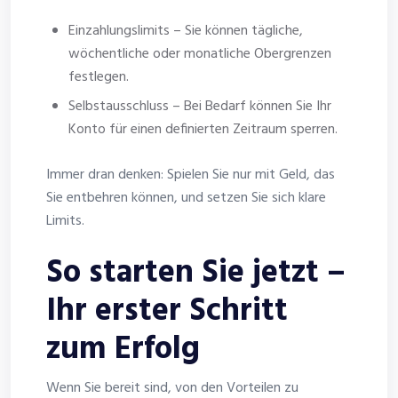
Einzahlungslimits – Sie können tägliche,
wöchentliche oder monatliche Obergrenzen
festlegen.
Selbstausschluss – Bei Bedarf können Sie Ihr
Konto für einen definierten Zeitraum sperren.
Immer dran denken: Spielen Sie nur mit Geld, das
Sie entbehren können, und setzen Sie sich klare
Limits.
So starten Sie jetzt –
Ihr erster Schritt
zum Erfolg
Wenn Sie bereit sind, von den Vorteilen zu