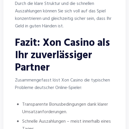
Durch die klare Struktur und die schnellen
Auszahlungen können Sie sich voll auf das Spiel
konzentrieren und gleichzeitig sicher sein, dass Ihr
Geld in guten Händen ist.
Fazit: Xon Casino als
Ihr zuverlässiger
Partner
Zusammengefasst löst Xon Casino die typischen
Probleme deutscher Online‑Spieler:
Transparente Bonusbedingungen dank klarer
Umsatzanforderungen.
Schnelle Auszahlungen – meist innerhalb eines