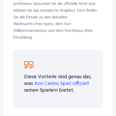
profitieren, besuchen Sie die offizielle Seite und
erleben Sie das komplette Angebot. Dort finden
Sie alle Details zu den aktuellen
Weihnachts‑Free‑Spins, dem Xon
Willkommensbonus und dem Xon Bonus ohne
Einzahlung.
Diese Vorteile sind genau das,
was
Xon Casino Spiel offiziell
seinen Spielern bietet.