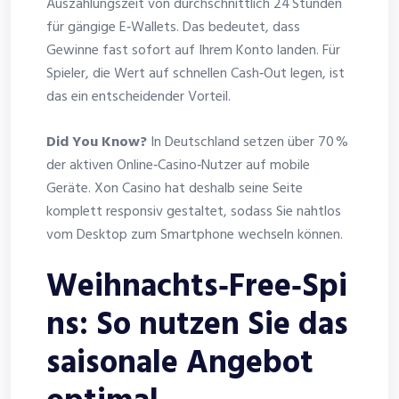
Auszahlungszeit von durchschnittlich 24 Stunden
für gängige E‑Wallets. Das bedeutet, dass
Gewinne fast sofort auf Ihrem Konto landen. Für
Spieler, die Wert auf schnellen Cash‑Out legen, ist
das ein entscheidender Vorteil.
Did You Know?
In Deutschland setzen über 70 %
der aktiven Online‑Casino‑Nutzer auf mobile
Geräte. Xon Casino hat deshalb seine Seite
komplett responsiv gestaltet, sodass Sie nahtlos
vom Desktop zum Smartphone wechseln können.
Weihnachts‑Free‑Spi
ns: So nutzen Sie das
saisonale Angebot