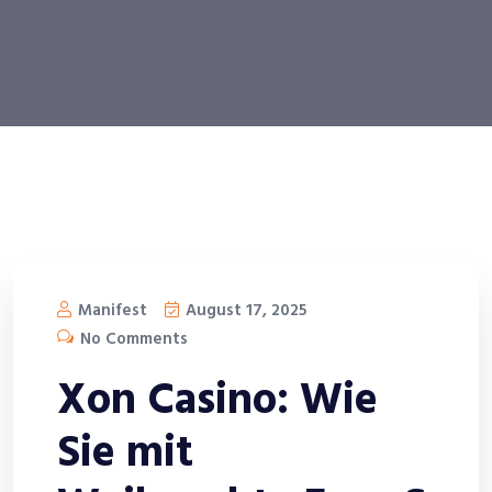
Manifest
August 17, 2025
No Comments
Xon Casino: Wie
Sie mit