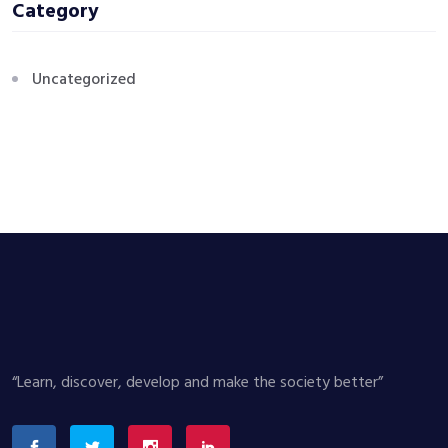
Category
Uncategorized
“Learn, discover, develop and make the society better”