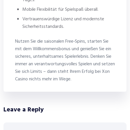
Tages.
Mobile Flexibilität für Spielspaß überall.
Vertrauenswürdige Lizenz und modernste
Sicherheitsstandards.
Nutzen Sie die saisonalen Free‑Spins, starten Sie
mit dem Willkommensbonus und genießen Sie ein
sicheres, unterhaltsames Spielerlebnis. Denken Sie
immer an verantwortungsvolles Spielen und setzen
Sie sich Limits – dann steht Ihrem Erfolg bei Xon
Casino nichts mehr im Wege.
Leave a Reply