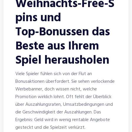
Weihnachts‑Free‑S
pins und
Top‑Bonussen das
Beste aus Ihrem
Spiel herausholen
Viele Spieler fühlen sich von der Flut an
Bonusaktionen überfordert. Sie sehen verlockende
Werbebanner, doch wissen nicht, welche
Promotion wirklich lohnt. Oft fehlt der Überblick
über Auszahlungsraten, Umsatzbedingungen und
die Geschwindigkeit der Auszahlungen. Das
Ergebnis: Geld wird in wenig rentable Angebote
gesteckt und die Spielzeit verkürzt.