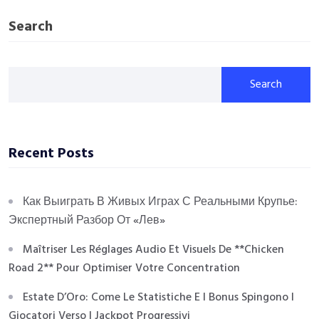
Search
Search
Recent Posts
Как Выиграть В Живых Играх С Реальными Крупье:
Экспертный Разбор От «Лев»
Maîtriser Les Réglages Audio Et Visuels De **Chicken
Road 2** Pour Optimiser Votre Concentration
Estate D’Oro: Come Le Statistiche E I Bonus Spingono I
Giocatori Verso I Jackpot Progressivi