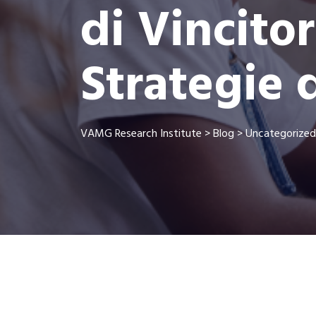
di Vincito
Strategie 
VAMG Research Institute
>
Blog
>
Uncategorized