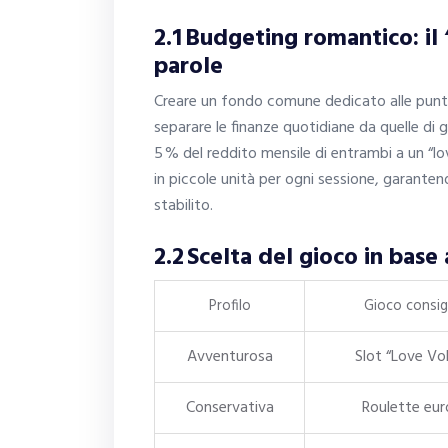
2.1 Budgeting romantico: il
parole
Creare un fondo comune dedicato alle punta
separare le finanze quotidiane da quelle di g
5 % del reddito mensile di entrambi a un “l
in piccole unità per ogni sessione, garantend
stabilito.
2.2 Scelta del gioco in base 
Profilo
Gioco consig
Avventurosa
Slot “Love Vo
Conservativa
Roulette eu