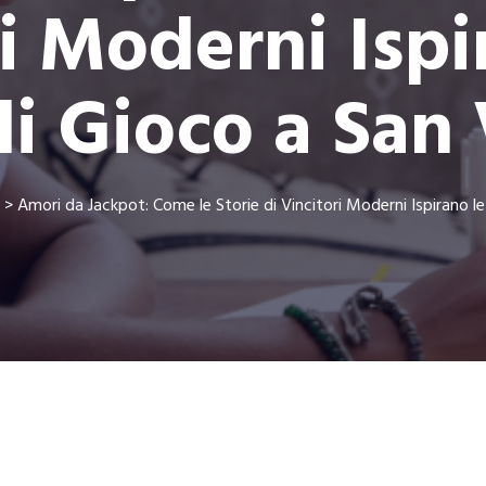
ri Moderni Ispi
di Gioco a San
>
Amori da Jackpot: Come le Storie di Vincitori Moderni Ispirano l