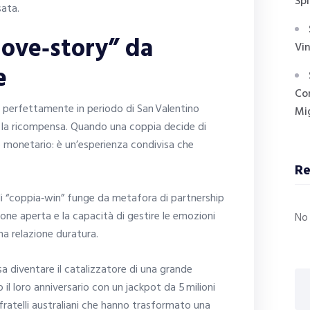
Spi
ata.
 “love‑story” da
Vin
e
Co
no perfettamente in periodo di San Valentino
Mig
 e la ricompensa. Quando una coppia decide di
o monetario: è un’esperienza condivisa che
R
 di “coppia‑win” funge da metafora di partnership
ione aperta e la capacità di gestire le emozioni
No
na relazione duratura.
 diventare il catalizzatore di una grande
il loro anniversario con un jackpot da 5 milioni
 fratelli australiani che hanno trasformato una