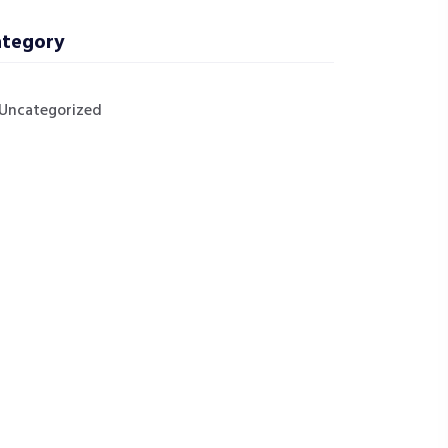
tegory
Uncategorized