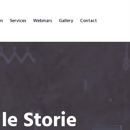
am
Services
Webinars
Gallery
Contact
le Storie