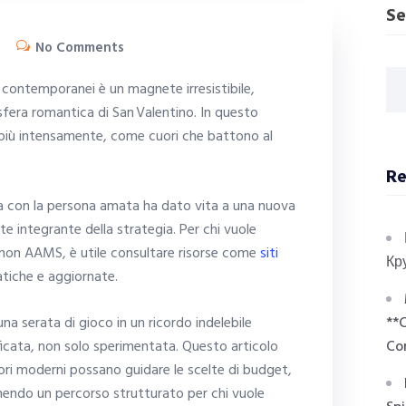
Se
No Comments
nò contemporanei è un magnete irresistibile,
fera romantica di San Valentino. In questo
re più intensamente, come cuori che battono al
Re
ita con la persona amata ha dato vita a una nuova
te integrante della strategia. Per chi vuole
i non AAMS, è utile consultare risorse come
siti
Кр
atiche e aggiornate.
a serata di gioco in un ricordo indelebile
**
icata, non solo sperimentata. Questo articolo
Co
tori moderni possano guidare le scelte di budget,
ornendo un percorso strutturato per chi vuole