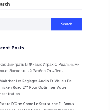
arch
Search
cent Posts
Как Выиграть В Живых Играх С Реальными
упье: Экспертный Разбор От «Лев»
Maîtriser Les Réglages Audio Et Visuels De
Chicken Road 2** Pour Optimiser Votre
ncentration
Estate D’Oro: Come Le Statistiche E I Bonus