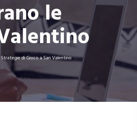
rano le
 Valentino
e Strategie di Gioco a San Valentino