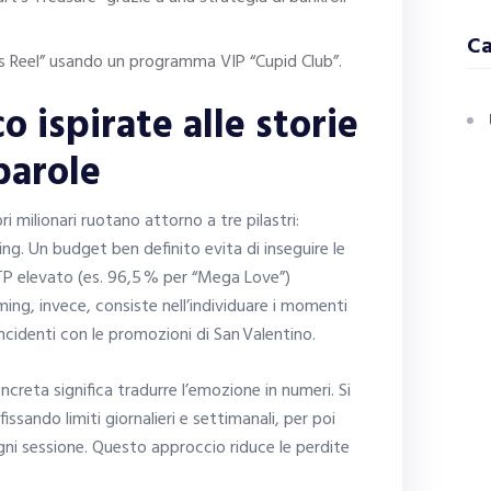
Ca
d’s Reel” usando un programma VIP “Cupid Club”.
co ispirate alle storie
parole
ri milionari ruotano attorno a tre pilastri:
ing. Un budget ben definito evita di inseguire le
RTP elevato (es. 96,5 % per “Mega Love”)
ming, invece, consiste nell’individuare i momenti
incidenti con le promozioni di San Valentino.
creta significa tradurre l’emozione in numeri. Si
ssando limiti giornalieri e settimanali, per poi
ogni sessione. Questo approccio riduce le perdite