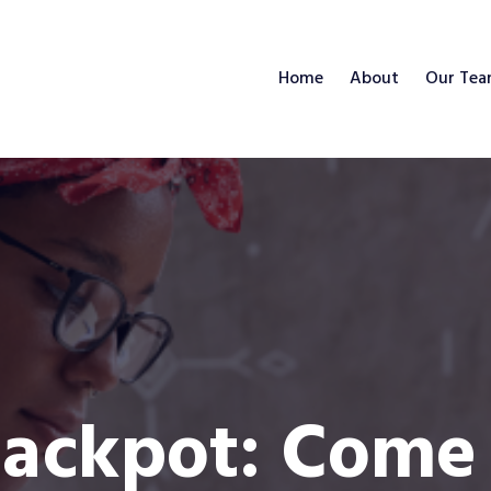
Home
About
Our Te
ackpot: Come 