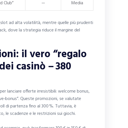
id Club”
—
Media
ot ad alta volatilità, mentre quelle più prudenti
ack, dove la strategia riduce il margine del
oni: il vero “regalo
dei casinò – 380
per lanciare offerte irresistibili: welcome bonus,
ove‑bonus”. Queste promozioni, se valutate
l di partenza fino al 300 %. Tuttavia, è
, le scadenze e le restrizioni sui giochi.