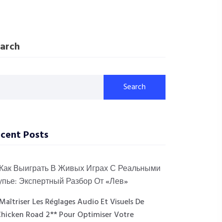
arch
Search
cent Posts
Как Выиграть В Живых Играх С Реальными
упье: Экспертный Разбор От «Лев»
Maîtriser Les Réglages Audio Et Visuels De
Chicken Road 2** Pour Optimiser Votre