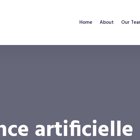
Home
About
Our Te
nce artificielle