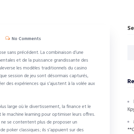
Se
No Comments
hose sans précédent. La combinaison d’une
ntales et de la puissance grandissante des
bouleverse les modèles traditionnels du casino
que session de jeu sont désormais capturés,
Re
er des expériences qui s’ajustent à la volée aux
us large où le divertissement, la finance et le
Кр
 machine learning pour optimiser leurs offres.
s ne se contentent plus de proposer un
**
 poker classiques ; ils s’appuient sur des