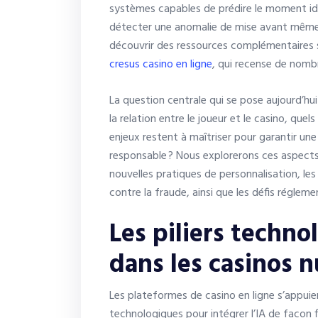
systèmes capables de prédire le moment id
détecter une anomalie de mise avant même 
découvrir des ressources complémentaires s
cresus casino en ligne
, qui recense de nombr
La question centrale qui se pose aujourd’hui
la relation entre le joueur et le casino, que
enjeux restent à maîtriser pour garantir une 
responsable ? Nous explorerons ces aspects 
nouvelles pratiques de personnalisation, les o
contre la fraude, ainsi que les défis régle
Les piliers techno
dans les casinos 
Les plateformes de casino en ligne s’appuient
technologiques pour intégrer l’IA de façon f