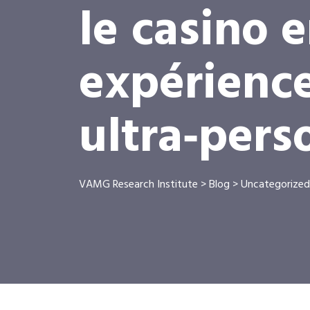
le casino e
expérience
ultra‑pers
VAMG Research Institute
>
Blog
>
Uncategorized