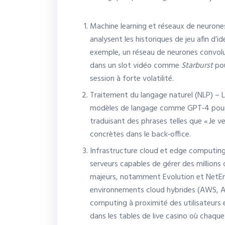
Machine learning et réseaux de neurone
analysent les historiques de jeu afin d’
exemple, un réseau de neurones convolu
dans un slot vidéo comme
Starburst
pou
session à forte volatilité.
Traitement du langage naturel (NLP) – L
modèles de langage comme GPT‑4 pour 
traduisant des phrases telles que « Je 
concrètes dans le back‑office.
Infrastructure cloud et edge computing
serveurs capables de gérer des millions
majeurs, notamment Evolution et NetEnt
environnements cloud hybrides (AWS, A
computing à proximité des utilisateurs 
dans les tables de live casino où chaqu