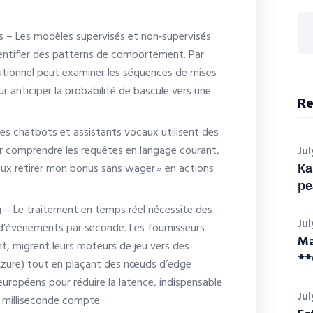
s – Les modèles supervisés et non‑supervisés
identifier des patterns de comportement. Par
tionnel peut examiner les séquences de mises
r anticiper la probabilité de bascule vers une
Re
es chatbots et assistants vocaux utilisent des
comprendre les requêtes en langage courant,
Jul
Ка
veux retirer mon bonus sans wager » en actions
ре
 – Le traitement en temps réel nécessite des
Jul
 d’événements par seconde. Les fournisseurs
Ma
, migrent leurs moteurs de jeu vers des
**
zure) tout en plaçant des nœuds d’edge
européens pour réduire la latence, indispensable
Jul
e milliseconde compte.