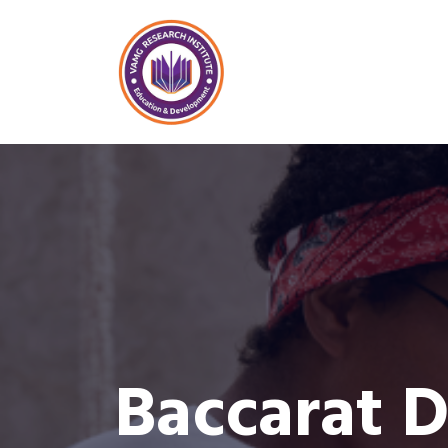
Baccarat D