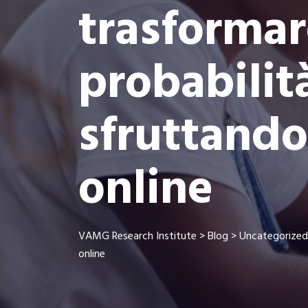
trasformar
probabilità
sfruttand
online
VAMG Research Institute
>
Blog
>
Uncategorized
online