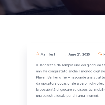
Manifest
June 21, 2025
N
Il Baccarat è da sempre uno dei giochi da tav
anni ha conquistato anche il mondo digitale
Player, Banker o Tie – nasconde una strutt
da giocatore occasionale a vero high‑roller. N
la possibilità di giocare su dispositivi mob
una palestra ideale per chi ama i numeri.