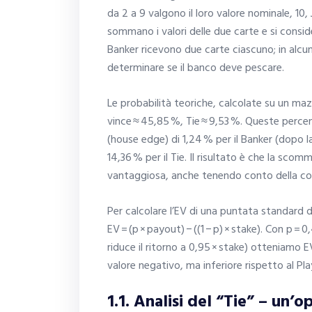
da 2 a 9 valgono il loro valore nominale, 10, 
sommano i valori delle due carte e si considera 
Banker ricevono due carte ciascuno; in alcuni
determinare se il banco deve pescare.
Le probabilità teoriche, calcolate su un maz
vince ≈ 45,85 %, Tie ≈ 9,53 %. Queste perce
(house edge) di 1,24 % per il Banker (dopo l
14,36 % per il Tie. Il risultato è che la sc
vantaggiosa, anche tenendo conto della c
Per calcolare l’EV di una puntata standard di
EV = (p × payout) − ((1 − p) × stake). Con p 
riduce il ritorno a 0,95 × stake) otteniamo E
valore negativo, ma inferiore rispetto al Play
1.1. Analisi del “Tie” – un’