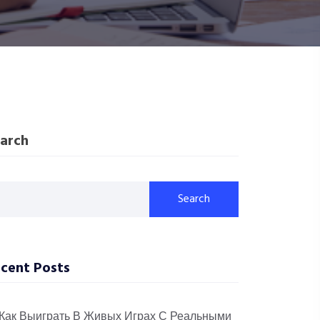
arch
Search
cent Posts
Как Выиграть В Живых Играх С Реальными