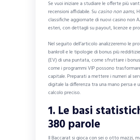
Se vuoi iniziare a studiare le offerte più van
recensioni affidabile. Su
casino non aams
, 
classifiche aggiornate di nuovi casino non 
esteri, con dettagli su payout, licenze e pr
Nel seguito dell’articolo analizzeremo le pro
bankroll e le tipologie di bonus più redditi
(EV) di una puntata, come sfruttare i bonus 
come i programmi VIP possono trasformare 
capitale. Preparati a mettere i numeri al se
digitale la differenza tra una mano persa e 
calcolo preciso.
1. Le basi statisti
380 parole
Il Baccarat si gioca con sei o otto mazzi, m