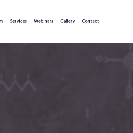
am
Services
Webinars
Gallery
Contact