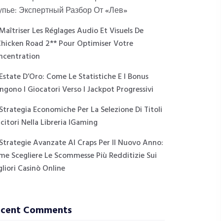
упье: Экспертный Разбор От «Лев»
Maîtriser Les Réglages Audio Et Visuels De
Chicken Road 2** Pour Optimiser Votre
ncentration
Estate D’Oro: Come Le Statistiche E I Bonus
ngono I Giocatori Verso I Jackpot Progressivi
Strategia Economiche Per La Selezione Di Titoli
citori Nella Libreria IGaming
Strategie Avanzate Al Craps Per Il Nuovo Anno:
me Scegliere Le Scommesse Più Redditizie Sui
liori Casinò Online
ecent Comments